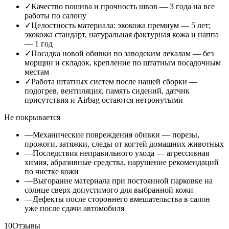
✓
Качество пошива и прочность швов — 3 года на все
работы по салону
✓
Целостность материала: экокожа премиум — 5 лет;
экокожа стандарт, натуральная фактурная кожа и наппа
— 1 год
✓
Посадка новой обивки по заводским лекалам — без
морщин и складок, крепление по штатным посадочным
местам
✓
Работа штатных систем после нашей сборки —
подогрев, вентиляция, память сидений, датчик
присутствия и Airbag остаются нетронутыми
Не покрывается
—
Механические повреждения обивки — порезы,
прожоги, затяжки, следы от когтей домашних животных
—
Последствия неправильного ухода — агрессивная
химия, абразивные средства, нарушение рекомендаций
по чистке кожи
—
Выгорание материала при постоянной парковке на
солнце сверх допустимого для выбранной кожи
—
Дефекты после стороннего вмешательства в салон
уже после сдачи автомобиля
10
Отзывы