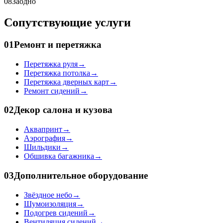
08
Заодно
Сопутствующие услуги
01
Ремонт и перетяжка
Перетяжка руля
→
Перетяжка потолка
→
Перетяжка дверных карт
→
Ремонт сидений
→
02
Декор салона и кузова
Аквапринт
→
Аэрография
→
Шильдики
→
Обшивка багажника
→
03
Дополнительное оборудование
Звёздное небо
→
Шумоизоляция
→
Подогрев сидений
→
Вентиляция сидений
→