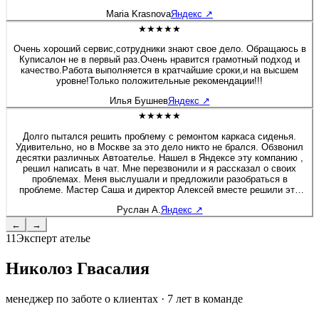
будто я только забрала после перешива. Сейчас перешивала руль
Maria Krasnova
Яндекс
↗
на Солярисе. Здесь работают профессионалы своего дела!
★★★★★
Очень хороший сервис,сотрудники знают свое дело. Обращаюсь в
Куписалон не в первый раз.Очень нравится грамотный подход и
качество.Работа выполняется в кратчайшие сроки,и на высшем
уровне!Только положительные рекомендации!!!
Илья Бушнев
Яндекс
↗
★★★★★
Долго пытался решить проблему с ремонтом каркаса сиденья.
Удивительно, но в Москве за это дело никто не брался. Обзвонил
десятки различных Автоателье. Нашел в Яндексе эту компанию ,
решил написать в чат. Мне перезвонили и я рассказал о своих
проблемах. Меня выслушали и предложили разобраться в
проблеме. Мастер Саша и директор Алексей вместе решили это
вопрос. Хочу дополнить, что я приятно удивлен был, как директор
Руслан А.
Яндекс
↗
вовлечен в работу, помогал своим сотрудникам и через 2 дня мне
позвонил, чтобы узнать результат. Купи салон - профессионалы! К
←
→
сожалению больше 5 звёзд поставить не могу :) Руслан - Мазда 6
11
Эксперт ателье
Николоз Гвасалия
менеджер по заботе о клиентах
·
7
лет в команде