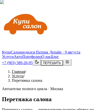
КупиСалон
родился Патрик Депайе · 9 августа
Услуги
Авто
Портфолио
О нас
Блог
+7 (903) 589-26-95
ПЕРЕШИТЬ
Главная
/
Услуги
/
Перетяжка салона
Автоателье полного цикла · Москва
Перетяжка салона
Перетяжка салона — перекраиваем родную обивку по