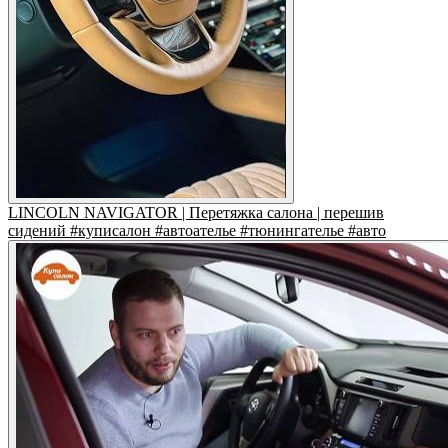
LINCOLN NAVIGATOR | Перетяжка салона | перешив
сидений #куписалон #автоателье #тюнингателье #авто