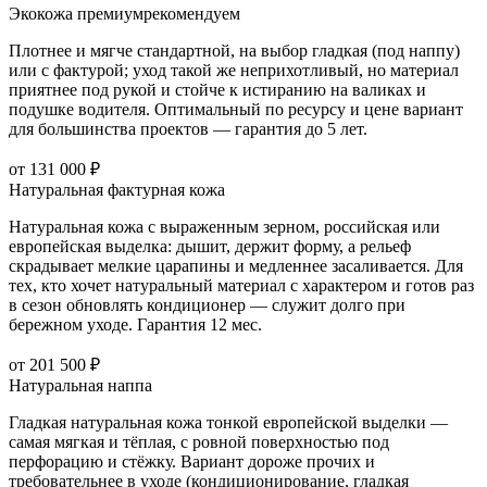
Экокожа премиум
рекомендуем
Плотнее и мягче стандартной, на выбор гладкая (под наппу)
или с фактурой; уход такой же неприхотливый, но материал
приятнее под рукой и стойче к истиранию на валиках и
подушке водителя. Оптимальный по ресурсу и цене вариант
для большинства проектов — гарантия до 5 лет.
от 131 000 ₽
Натуральная фактурная кожа
Натуральная кожа с выраженным зерном, российская или
европейская выделка: дышит, держит форму, а рельеф
скрадывает мелкие царапины и медленнее засаливается. Для
тех, кто хочет натуральный материал с характером и готов раз
в сезон обновлять кондиционер — служит долго при
бережном уходе. Гарантия 12 мес.
от 201 500 ₽
Натуральная наппа
Гладкая натуральная кожа тонкой европейской выделки —
самая мягкая и тёплая, с ровной поверхностью под
перфорацию и стёжку. Вариант дороже прочих и
требовательнее в уходе (кондиционирование, гладкая