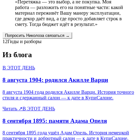
«
Перетяжка — это выбор, а не покупка. Моя
работа — разложить его на понятные части: какой
материал переживёт Вашу манеру эксплуатации,
где декор даёт вид, а где просто добавляет строк в
смету. Тогда бюджет идёт в результат.
»
Попросить
Николоза
связаться →
12
Гиды и разборы
Из блога
В ЭТОТ ДЕНЬ
8 августа 1904: родился Акилле Варци
8 августа 1904 года родился Акилле Варци. История точного
стиля и сдержанный салон — к дате в КупиСалоне.
Читать
↗
В ЭТОТ ДЕНЬ
8 сентября 1895: памяти Адама Опеля
8 сентября 1895 года ушёл Адам Опель. История немецкой
практичности и добротный салон — к дате в КупиСалоне.