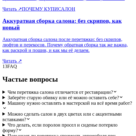
Читать
↗
ПОЧЕМУ КУПИСАЛОН
Аккуратная сборка салона: без скрипов, как
новый
Аккуратная сборка салона после перетяжки: без скрипов,
люфтов и перекосов. Почему обратная сборка так же важна,
как раскрой и пошив, и как мы её делаем.
Читать
↗
13
FAQ
Частые вопросы
Чем перетяжка салона отличается от реставрации?
Заберёте старую обивку или её можно оставить себе?
Машину нужно оставлять в мастерской на всё время работ?
Можно сделать салон в двух цветах или с акцентными
вставками?
Что делать, если поролон просел и сиденье потеряло
форму?
Повышает ли перетяжка стоимость автомобиля при