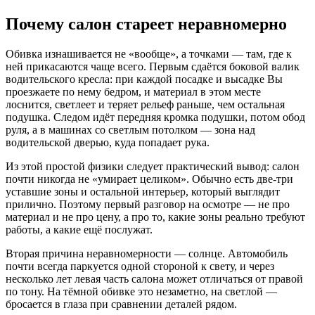
Почему салон стареет неравномерно
Обивка изнашивается не «вообще», а точками — там, где к
ней прикасаются чаще всего. Первым сдаётся боковой валик
водительского кресла: при каждой посадке и высадке Вы
проезжаете по нему бедром, и материал в этом месте
лоснится, светлеет и теряет рельеф раньше, чем остальная
подушка. Следом идёт передняя кромка подушки, потом обод
руля, а в машинах со светлым потолком — зона над
водительской дверью, куда попадает рука.
Из этой простой физики следует практический вывод: салон
почти никогда не «умирает целиком». Обычно есть две-три
уставшие зоны и остальной интерьер, который выглядит
прилично. Поэтому первый разговор на осмотре — не про
материал и не про цену, а про то, какие зоны реально требуют
работы, а какие ещё послужат.
Вторая причина неравномерности — солнце. Автомобиль
почти всегда паркуется одной стороной к свету, и через
несколько лет левая часть салона может отличаться от правой
по тону. На тёмной обивке это незаметно, на светлой —
бросается в глаза при сравнении деталей рядом.