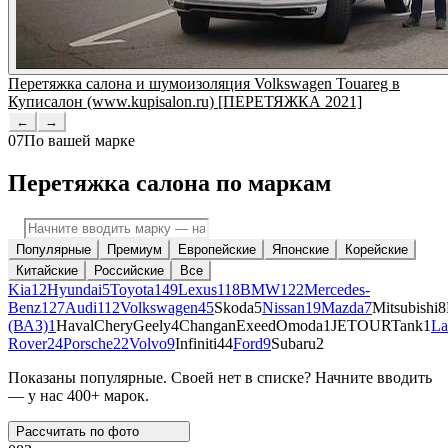
Перетяжка салона и шумоизоляция Volkswagen Touareg в
Куписалон (www.kupisalon.ru) [ПЕРЕТЯЖКА 2021]
←
→
07
По вашей марке
Перетяжка салона по маркам
Популярные
Премиум
Европейские
Японские
Корейские
Китайские
Российские
Все
Kia
12
Hyundai
5
Toyota
149
Lexus
118
BMW
122
Mercedes-
Benz
127
Audi
112
Volkswagen
45
Skoda
5
Nissan
19
Mazda
7
Mitsubishi
8
(ВАЗ)
1
Haval
Chery
Geely
4
Changan
Exeed
Omoda
1
JETOUR
Tank
1
La
Rover
24
Porsche
22
Volvo
9
Infiniti
44
Ford
9
Subaru
2
Показаны популярные. Своей нет в списке? Начните вводить
— у нас 400+ марок.
Рассчитать по
фото