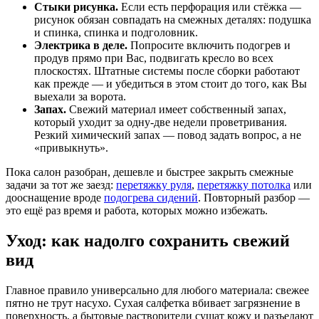
Стыки рисунка.
Если есть перфорация или стёжка —
рисунок обязан совпадать на смежных деталях: подушка
и спинка, спинка и подголовник.
Электрика в деле.
Попросите включить подогрев и
продув прямо при Вас, подвигать кресло во всех
плоскостях. Штатные системы после сборки работают
как прежде — и убедиться в этом стоит до того, как Вы
выехали за ворота.
Запах.
Свежий материал имеет собственный запах,
который уходит за одну-две недели проветривания.
Резкий химический запах — повод задать вопрос, а не
«привыкнуть».
Пока салон разобран, дешевле и быстрее закрыть смежные
задачи за тот же заезд:
перетяжку руля
,
перетяжку потолка
или
дооснащение вроде
подогрева сидений
. Повторный разбор —
это ещё раз время и работа, которых можно избежать.
Уход: как надолго сохранить свежий
вид
Главное правило универсально для любого материала: свежее
пятно не трут насухо. Сухая салфетка вбивает загрязнение в
поверхность, а бытовые растворители сушат кожу и разъедают