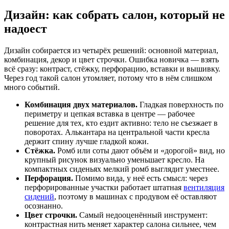
Дизайн: как собрать салон, который не
надоест
Дизайн собирается из четырёх решений: основной материал,
комбинация, декор и цвет строчки. Ошибка новичка — взять
всё сразу: контраст, стёжку, перфорацию, вставки и вышивку.
Через год такой салон утомляет, потому что в нём слишком
много событий.
Комбинация двух материалов.
Гладкая поверхность по
периметру и цепкая вставка в центре — рабочее
решение для тех, кто ездит активно: тело не съезжает в
поворотах. Алькантара на центральной части кресла
держит спину лучше гладкой кожи.
Стёжка.
Ромб или соты дают объём и «дорогой» вид, но
крупный рисунок визуально уменьшает кресло. На
компактных сиденьях мелкий ромб выглядит уместнее.
Перфорация.
Помимо вида, у неё есть смысл: через
перфорированные участки работает штатная
вентиляция
сидений
, поэтому в машинах с продувом её оставляют
осознанно.
Цвет строчки.
Самый недооценённый инструмент:
контрастная нить меняет характер салона сильнее, чем