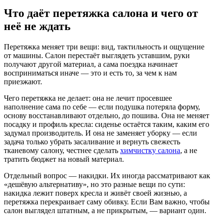
Что даёт перетяжка салона и чего от
неё не ждать
Перетяжка меняет три вещи: вид, тактильность и ощущение
от машины. Салон перестаёт выглядеть уставшим, руки
получают другой материал, а сама поездка начинает
восприниматься иначе — это и есть то, за чем к нам
приезжают.
Чего перетяжка не делает: она не лечит просевшее
наполнение сама по себе — если подушка потеряла форму,
основу восстанавливают отдельно, до пошива. Она не меняет
посадку и профиль кресла: сиденье остаётся таким, каким его
задумал производитель. И она не заменяет уборку — если
задача только убрать засаливание и вернуть свежесть
тканевому салону, честнее сделать
химчистку салона
, а не
тратить бюджет на новый материал.
Отдельный вопрос — накидки. Их иногда рассматривают как
«дешёвую альтернативу», но это разные вещи по сути:
накидка лежит поверх кресла и живёт своей жизнью, а
перетяжка перекраивает саму обивку. Если Вам важно, чтобы
салон выглядел штатным, а не прикрытым, — вариант один.