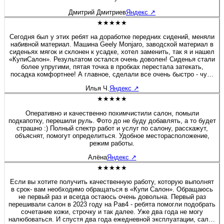
Дмитрий Дмитриев
Яндекс
↗
★★★★★
Сегодня был у этих ребят на доработке передних сидений, меняли
набивной материал. Машина Geely Monjaro, заводской материал в
сиденьях мягок и склонен к усадке, хотел заменить, так я и нашел
«КупиСалон». Результатом остался очень доволен! Сиденья стали
более упругими, пятая точка в пробках перестала затекать,
посадка комфортнее! А главное, сделали все очень быстро - чуть
больше полутора часов и я уже ехал домой. Бонусом была
Илья Ч.
Яндекс
↗
короткая экскурсия по производственным цехам. Действительно
люди «болеют» своим делом, а это редкость! Очень приятная
★★★★★
редкость! Рекомендую 100%! Желаю этой Компании не
останавливаться на достигнутом, професстонального и
Оперативно и качественно похимчистили салон, помыли
технологического роста! Молодцы! 👍
подкапотку, перешили руль. Фото до не буду добавлять, а то будет
страшно :) Полный спектр работ и услуг по салону, расскажут,
объяснят, помогут определиться. Удобное месторасположение,
режим работы.
Алёна
Яндекс
↗
★★★★★
Если вы хотите получить качественную работу, которую выполнят
в срок- вам необходимо обращаться в «Купи Салон». Обращаюсь
не первый раз и всегда остаюсь очень довольна. Первый раз
перешивали салон в 2023 году на Рав4 - ребята помогли подобрать
сочетание кожи, строчку и так далее. Уже два года не могу
налюбоваться. И спустя два года ежедневной эксплуатации, салон