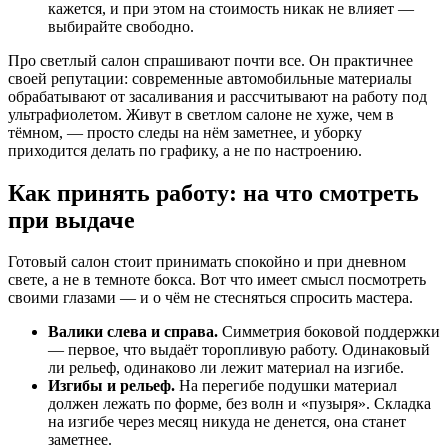
кажется, и при этом на стоимость никак не влияет —
выбирайте свободно.
Про светлый салон спрашивают почти все. Он практичнее
своей репутации: современные автомобильные материалы
обрабатывают от засаливания и рассчитывают на работу под
ультрафиолетом. Живут в светлом салоне не хуже, чем в
тёмном, — просто следы на нём заметнее, и уборку
приходится делать по графику, а не по настроению.
Как принять работу: на что смотреть
при выдаче
Готовый салон стоит принимать спокойно и при дневном
свете, а не в темноте бокса. Вот что имеет смысл посмотреть
своими глазами — и о чём не стесняться спросить мастера.
Валики слева и справа.
Симметрия боковой поддержки
— первое, что выдаёт торопливую работу. Одинаковый
ли рельеф, одинаково ли лежит материал на изгибе.
Изгибы и рельеф.
На перегибе подушки материал
должен лежать по форме, без волн и «пузыря». Складка
на изгибе через месяц никуда не денется, она станет
заметнее.