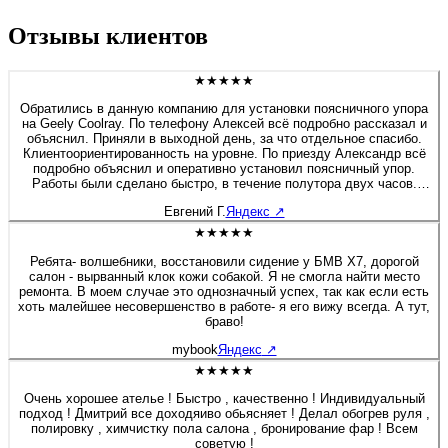
Отзывы клиентов
★★★★★
Обратились в данную компанию для установки поясничного упора
на Geely Coolray. По телефону Алексей всё подробно рассказал и
объяснил. Приняли в выходной день, за что отдельное спасибо.
Клиентоориентированность на уровне. По приезду Александр всё
подробно объяснил и оперативно установил поясничный упор.
Работы были сделано быстро, в течение полутора двух часов.
Если будет нужно сделать какие-либо работы связанные с
Евгений Г.
Яндекс
↗
перешивом и модернизацией салона, детейлингом, то обязательно
обращусь в данную компанию. Алексей спасибо Вам и
★★★★★
процветания компании.
Ребята- волшебники, восстановили сидение у БМВ Х7, дорогой
салон - вырванный клок кожи собакой. Я не смогла найти место
ремонта. В моем случае это однозначный успех, так как если есть
хоть малейшее несовершенство в работе- я его вижу всегда. А тут,
браво!
mybook
Яндекс
↗
★★★★★
Очень хорошее ателье ! Быстро , качественно ! Индивидуальный
подход ! Дмитрий все доходяиво обьясняет ! Делал обогрев руля ,
полировку , химчистку пола салона , бронирование фар ! Всем
советую !