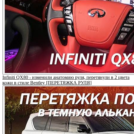
Infiniti QX80 - изменили анатомию руля, перетянули в 2 цвета
кожи в стиле Bentley [ПЕРЕТЯЖКА РУЛЯ]