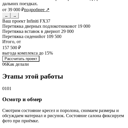
дальних поездках.
от 39 000 ₽
подробнее ↗
←
→
Ваш проект
Infiniti FX37
Перетяжка дверных подлокотников
от 19 000
Перетяжка вставок в двери
от 29 000
Перетяжка сидений
от 109 500
Итого, от
157 500 ₽
выгода комплекса до 15%
Рассчитать проект
06
Как делали
Этапы этой работы
01
01
Осмотр и обмер
Смотрим состояние кресел и поролона, снимаем размеры и
обсуждаем материал и рисунок. Состояние салона фиксируем
фото при приёмке.