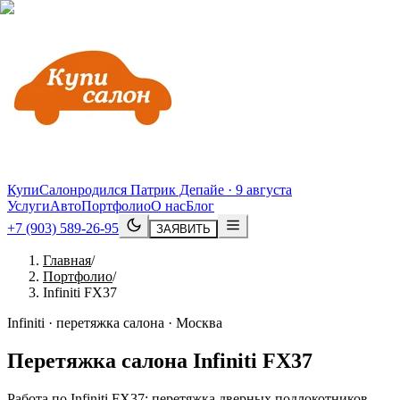
КупиСалон
родился Патрик Депайе · 9 августа
Услуги
Авто
Портфолио
О нас
Блог
+7 (903) 589-26-95
ЗАЯВИТЬ
Главная
/
Портфолио
/
Infiniti FX37
Infiniti · перетяжка салона · Москва
Перетяжка салона
Infiniti
FX37
Работа по Infiniti FX37: перетяжка дверных подлокотников,