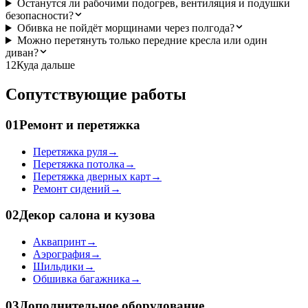
Останутся ли рабочими подогрев, вентиляция и подушки
безопасности?
Обивка не пойдёт морщинами через полгода?
Можно перетянуть только передние кресла или один
диван?
12
Куда дальше
Сопутствующие работы
01
Ремонт и перетяжка
Перетяжка руля
→
Перетяжка потолка
→
Перетяжка дверных карт
→
Ремонт сидений
→
02
Декор салона и кузова
Аквапринт
→
Аэрография
→
Шильдики
→
Обшивка багажника
→
03
Дополнительное оборудование