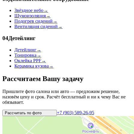
Звёздное небо
→
Шумоизоляция
→
Подогрев сидений
→
Вентиляция сидений
→
04
Детейлинг
Детейлинг
→
Тонировка
→
Оклейка PPF
→
Керамика кузова
→
Рассчитаем Вашу задачу
Пришлите фото салона или авто — предложим решение,
назовём цену и срок. Расчёт бесплатный и ни к чему Вас не
обязывает.
+7 (903) 589-26-95
Рассчитать по
фото