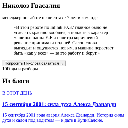
Николоз Гвасалия
менеджер по заботе о клиентах
·
7
лет в команде
«
В этой работе по Infiniti FX37 главное было не
«сделать красиво вообще», а попасть в характер
машины: наппа E-F и палитра коричневый —
решение принимали под неё. Салон снова
выглядит и ощущается новым, а машина перестаёт
быть «как у всех» — за это работу и берут.
»
Попросить
Николоза
связаться →
10
Гиды и разборы
Из блога
В ЭТОТ ДЕНЬ
15 сентября 2001: сила духа Алекса Дзанарди
15 сентября 2001 года авария Алекса Дзанарди. История силы
духа и салон под водителя — к дате в КупиСалоне.