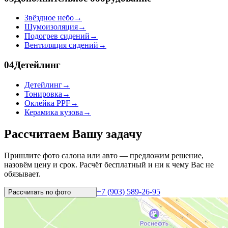
Звёздное небо
→
Шумоизоляция
→
Подогрев сидений
→
Вентиляция сидений
→
04
Детейлинг
Детейлинг
→
Тонировка
→
Оклейка PPF
→
Керамика кузова
→
Рассчитаем Вашу задачу
Пришлите фото салона или авто — предложим решение,
назовём цену и срок. Расчёт бесплатный и ни к чему Вас не
обязывает.
+7 (903) 589-26-95
Рассчитать по
фото