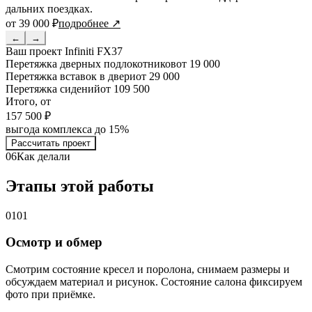
дальних поездках.
от 39 000 ₽
подробнее ↗
←
→
Ваш проект
Infiniti FX37
Перетяжка дверных подлокотников
от 19 000
Перетяжка вставок в двери
от 29 000
Перетяжка сидений
от 109 500
Итого, от
157 500 ₽
выгода комплекса до 15%
Рассчитать проект
06
Как делали
Этапы этой работы
01
01
Осмотр и обмер
Смотрим состояние кресел и поролона, снимаем размеры и
обсуждаем материал и рисунок. Состояние салона фиксируем
фото при приёмке.