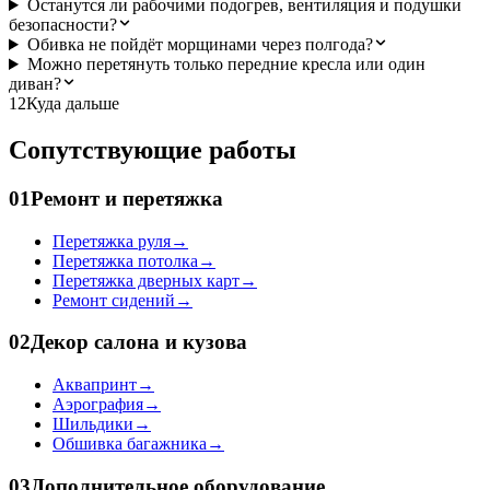
Останутся ли рабочими подогрев, вентиляция и подушки
безопасности?
Обивка не пойдёт морщинами через полгода?
Можно перетянуть только передние кресла или один
диван?
12
Куда дальше
Сопутствующие работы
01
Ремонт и перетяжка
Перетяжка руля
→
Перетяжка потолка
→
Перетяжка дверных карт
→
Ремонт сидений
→
02
Декор салона и кузова
Аквапринт
→
Аэрография
→
Шильдики
→
Обшивка багажника
→
03
Дополнительное оборудование