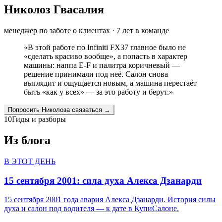
Николоз Гвасалия
менеджер по заботе о клиентах
·
7
лет в команде
«
В этой работе по Infiniti FX37 главное было не
«сделать красиво вообще», а попасть в характер
машины: наппа E-F и палитра коричневый —
решение принимали под неё. Салон снова
выглядит и ощущается новым, а машина перестаёт
быть «как у всех» — за это работу и берут.
»
Попросить
Николоза
связаться →
10
Гиды и разборы
Из блога
В ЭТОТ ДЕНЬ
15 сентября 2001: сила духа Алекса Дзанарди
15 сентября 2001 года авария Алекса Дзанарди. История силы
духа и салон под водителя — к дате в КупиСалоне.