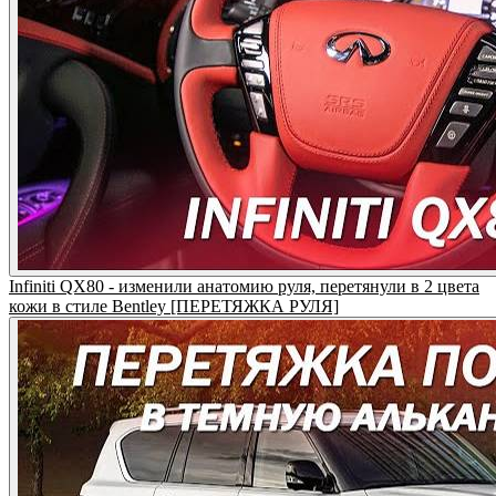
Infiniti QX80 - изменили анатомию руля, перетянули в 2 цвета
кожи в стиле Bentley [ПЕРЕТЯЖКА РУЛЯ]