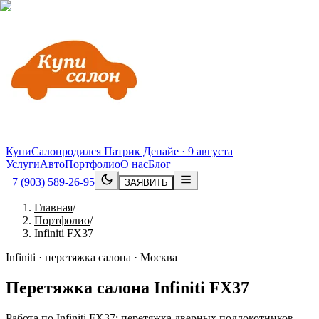
КупиСалон
родился Патрик Депайе · 9 августа
Услуги
Авто
Портфолио
О нас
Блог
+7 (903) 589-26-95
ЗАЯВИТЬ
Главная
/
Портфолио
/
Infiniti FX37
Infiniti · перетяжка салона · Москва
Перетяжка салона
Infiniti
FX37
Работа по Infiniti FX37: перетяжка дверных подлокотников,