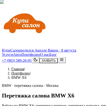
КупиСалон
родился Акилле Варци · 8 августа
Услуги
Авто
Портфолио
О нас
Блог
+7 (903) 589-26-95
ЗАЯВИТЬ
Главная
/
Портфолио
/
BMW X6
BMW · перетяжка салона · Москва
Перетяжка салона
BMW
X6
Работа по BMW X6: перетяжка торпедо, перетяжка потолка, пер