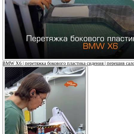
BMW X6 | перетяжка бокового пластика сидения | перешив сал