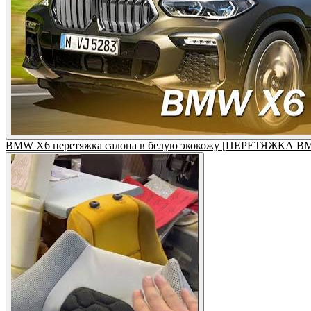
BMW X6 перетяжка салона в белую экокожу [ПЕРЕТЯЖКА B