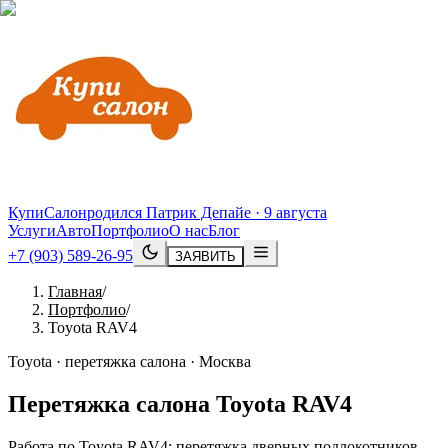
КупиСалон
родился Патрик Депайе · 9 августа
Услуги
Авто
Портфолио
О нас
Блог
+7 (903) 589-26-95
ЗАЯВИТЬ
Главная
/
Портфолио
/
Toyota RAV4
Toyota · перетяжка салона · Москва
Перетяжка салона
Toyota
RAV4
Работа по Toyota RAV4: перетяжка дверных подлокотников,