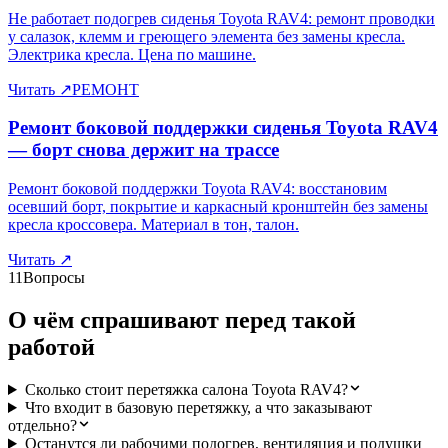
Не работает подогрев сиденья Toyota RAV4: ремонт проводки
у салазок, клемм и греющего элемента без замены кресла.
Электрика кресла. Цена по машине.
Читать
↗
РЕМОНТ
Ремонт боковой поддержки сиденья Toyota RAV4
— борт снова держит на трассе
Ремонт боковой поддержки Toyota RAV4: восстановим
осевший борт, покрытие и каркасный кронштейн без замены
кресла кроссовера. Материал в тон, талон.
Читать
↗
11
Вопросы
О чём спрашивают перед такой
работой
Сколько стоит перетяжка салона Toyota RAV4?
Что входит в базовую перетяжку, а что заказывают
отдельно?
Останутся ли рабочими подогрев, вентиляция и подушки