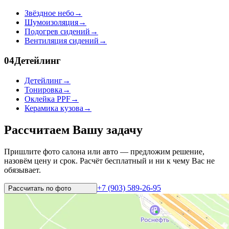
Звёздное небо
→
Шумоизоляция
→
Подогрев сидений
→
Вентиляция сидений
→
04
Детейлинг
Детейлинг
→
Тонировка
→
Оклейка PPF
→
Керамика кузова
→
Рассчитаем Вашу задачу
Пришлите фото салона или авто — предложим решение,
назовём цену и срок. Расчёт бесплатный и ни к чему Вас не
обязывает.
+7 (903) 589-26-95
Рассчитать по
фото