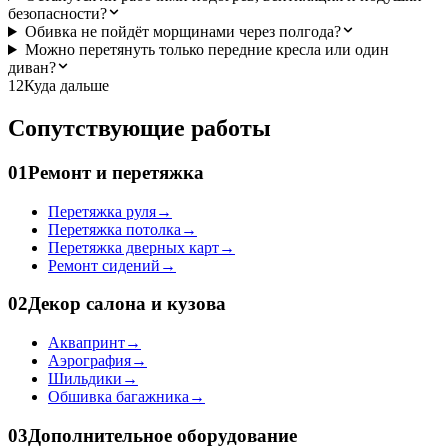
безопасности?
Обивка не пойдёт морщинами через полгода?
Можно перетянуть только передние кресла или один
диван?
12
Куда дальше
Сопутствующие работы
01
Ремонт и перетяжка
Перетяжка руля
→
Перетяжка потолка
→
Перетяжка дверных карт
→
Ремонт сидений
→
02
Декор салона и кузова
Аквапринт
→
Аэрография
→
Шильдики
→
Обшивка багажника
→
03
Дополнительное оборудование