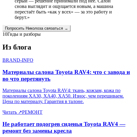
серый — решение принимали под неё. Салон
снова выглядит и ощущается новым, а машина
перестаёт быть «как у всех» — за это работу и
берут.
»
Попросить
Николоза
связаться →
10
Гиды и разборы
Из блога
BRAND-INFO
Материалы салона Toyota RAV4: что с завода и
во что перетянуть
Материалы салона Toyota RAV4: ткань, кожзам, кожа по
поколениям XA30, XA40, XA50. Износ, чем перешиваем.
Цена по материалу. Гарантия в талоне.
Читать
↗
РЕМОНТ
Не работает подогрев сиденья Toyota RAV4 —
ремонт без замены кресла