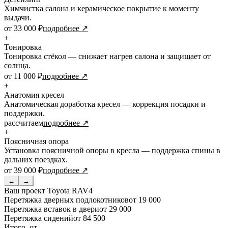
Химчистка салона и керамическое покрытие к моменту
выдачи.
от 33 000 ₽
подробнее ↗
+
Тонировка
Тонировка стёкол — снижает нагрев салона и защищает от
солнца.
от 11 000 ₽
подробнее ↗
+
Анатомия кресел
Анатомическая доработка кресел — коррекция посадки и
поддержки.
рассчитаем
подробнее ↗
+
Поясничная опора
Установка поясничной опоры в кресла — поддержка спины в
дальних поездках.
от 39 000 ₽
подробнее ↗
←
→
Ваш проект
Toyota RAV4
Перетяжка дверных подлокотников
от 19 000
Перетяжка вставок в двери
от 29 000
Перетяжка сидений
от 84 500
Итого, от