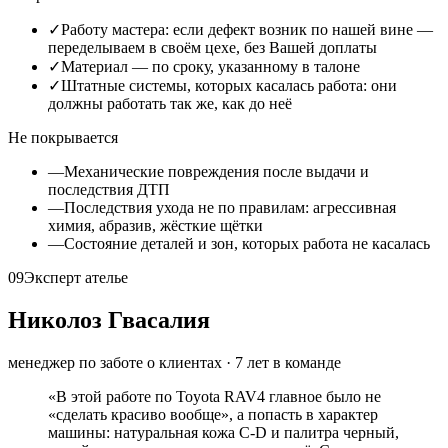
✓
Работу мастера: если дефект возник по нашей вине —
переделываем в своём цехе, без Вашей доплаты
✓
Материал — по сроку, указанному в талоне
✓
Штатные системы, которых касалась работа: они
должны работать так же, как до неё
Не покрывается
—
Механические повреждения после выдачи и
последствия ДТП
—
Последствия ухода не по правилам: агрессивная
химия, абразив, жёсткие щётки
—
Состояние деталей и зон, которых работа не касалась
09
Эксперт ателье
Николоз Гвасалия
менеджер по заботе о клиентах
·
7
лет в команде
«
В этой работе по Toyota RAV4 главное было не
«сделать красиво вообще», а попасть в характер
машины: натуральная кожа C-D и палитра черный,