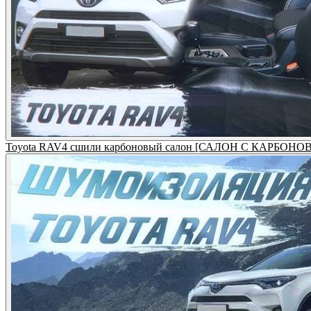
Toyota RAV4 сшили карбоновый салон [САЛОН С КАРБОН