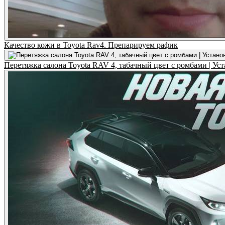
Качество кожи в Toyota Rav4. Препарируем рафик
Перетяжка салона Toyota RAV 4, табачный цвет с ромбами |