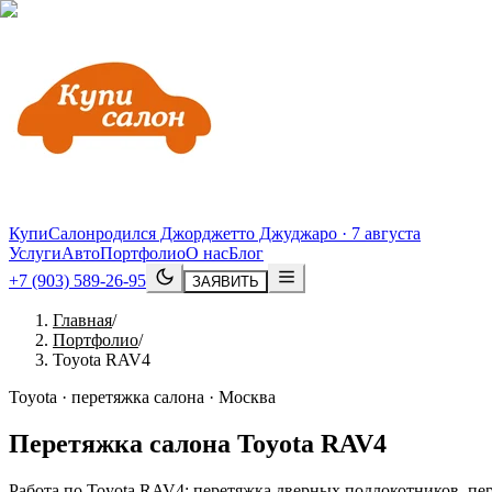
КупиСалон
родился Джорджетто Джуджаро · 7 августа
Услуги
Авто
Портфолио
О нас
Блог
+7 (903) 589-26-95
ЗАЯВИТЬ
Главная
/
Портфолио
/
Toyota RAV4
Toyota · перетяжка салона · Москва
Перетяжка салона
Toyota
RAV4
Работа по Toyota RAV4: перетяжка дверных подлокотников, пер