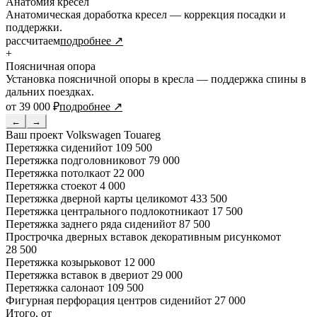
Анатомия кресел
Анатомическая доработка кресел — коррекция посадки и
поддержки.
рассчитаем
подробнее ↗
+
Поясничная опора
Установка поясничной опоры в кресла — поддержка спины в
дальних поездках.
от 39 000 ₽
подробнее ↗
←
→
Ваш проект
Volkswagen Touareg
Перетяжка сидений
от 109 500
Перетяжка подголовников
от 79 000
Перетяжка потолка
от 22 000
Перетяжка стоек
от 4 000
Перетяжка дверной карты целиком
от 433 500
Перетяжка центрального подлокотника
от 17 500
Перетяжка заднего ряда сидений
от 87 500
Прострочка дверных вставок декоративным рисунком
от
28 500
Перетяжка козырьков
от 12 000
Перетяжка вставок в двери
от 29 000
Перетяжка салона
от 109 500
Фигурная перфорация центров сидений
от 27 000
Итого, от