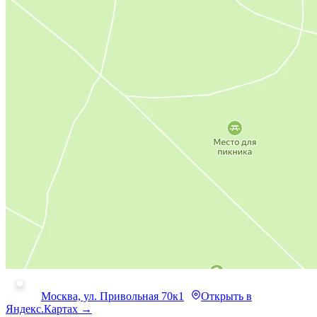
Москва, ул. Привольная 70к1
Открыть в
Яндекс.Картах →