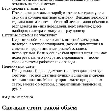
остались на своих местах.
Верх салона в алькантаре
Потолок закрыт алькантарой; в тот же материал ушли
стойки и солнцезащитные козырьки. Верхняя плоскость
сделана одним тоном — без этой детали салон обычно и
распадается на «низ переделали, верх забыли»; здесь
наоборот, палитра сомкнута сверху донизу.
Штатные системы не участвуют
Перетяжка обивки не касалась штатной электрики:
подогрев, электрорегулировки, датчик присутствия в
сиденье и преднатяжители ремней остались
нетронутыми. Если к обивке был пришит штатный мат
подогрева, мы его аккуратно перешиваем — после
сборки система работает как с завода.
Приёмка при сдаче
Перед выдачей проводим электронную диагностику:
смотрим, что все штатные функции сидений и салона
отвечают штатно. Машину принимаете при дневном
свете, вместе с мастером, с гарантийным талоном на
руках.
05
Цены из прайса
Сколько стоит такой объём