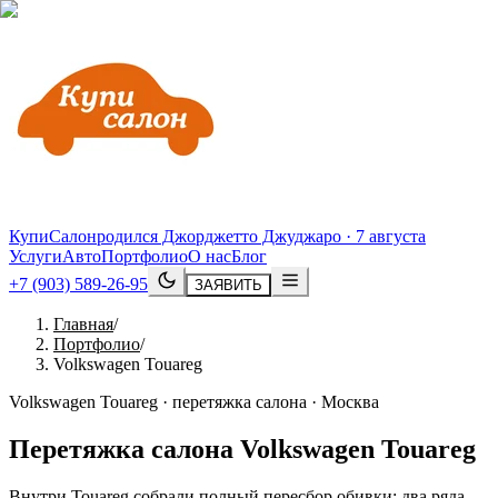
КупиСалон
родился Джорджетто Джуджаро · 7 августа
Услуги
Авто
Портфолио
О нас
Блог
+7 (903) 589-26-95
ЗАЯВИТЬ
Главная
/
Портфолио
/
Volkswagen Touareg
Volkswagen Touareg · перетяжка салона · Москва
Перетяжка салона
Volkswagen
Touareg
Внутри Touareg собрали полный пересбор обивки: два ряда