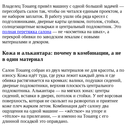
Владелец Touareg привёл машину с одной большой задачей —
пересобрать салон так, чтобы он читался единым проектом, а
не набором заплаток. В работу ушли оба ряда кресел с
подголовниками, дверные карты целиком, потолок, стойки,
солнцезащитные козырьки и центральный подлокотник. Это
полная перетяжка салона
— не «косметика на швах», а
перекрой обивки по заводским лекалам с новыми
материалами и декором.
Кожа и алькантара: почему в комбинации, а не
в один материал
Салон Touareg собран из двух материалов не для красоты, а по
износу. Кожа идёт туда, где рука лежит каждый день и где
обивка растягивается на кромках: валики, подушки сидений,
дверные подлокотники, верхняя плоскость центрального
подлокотника. Алькантара — на мягких зонах: центры
сидений, вставки в дверях, потолок и стойки. У неё ворсовая
поверхность, которая не скользит на разворотах и приятнее
коже плеч жарким летом. Комбинация даёт салону два
ощущения на одной машине — «жёсткое» на упоре и
«тёплое» на прилегании, — и именно на Touareg с его
длинной посадкой это оправдано.