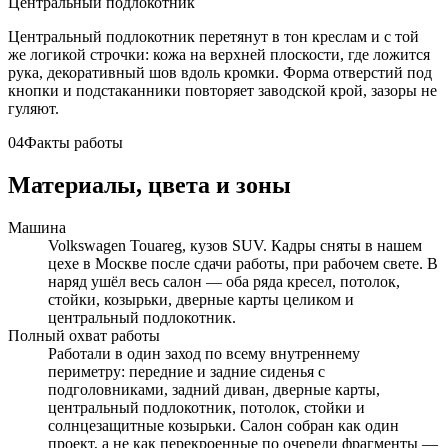
Центральный подлокотник
Центральный подлокотник перетянут в тон креслам и с той
же логикой строчки: кожа на верхней плоскости, где ложится
рука, декоративный шов вдоль кромки. Форма отверстий под
кнопки и подстаканники повторяет заводской крой, зазоры не
гуляют.
04
Факты работы
Материалы, цвета и зоны
Машина
Volkswagen Touareg, кузов SUV. Кадры сняты в нашем
цехе в Москве после сдачи работы, при рабочем свете. В
наряд ушёл весь салон — оба ряда кресел, потолок,
стойки, козырьки, дверные карты целиком и
центральный подлокотник.
Полный охват работы
Работали в один заход по всему внутреннему
периметру: передние и задние сиденья с
подголовниками, задний диван, дверные карты,
центральный подлокотник, потолок, стойки и
солнцезащитные козырьки. Салон собран как один
проект, а не как перекроенные по очереди фрагменты —