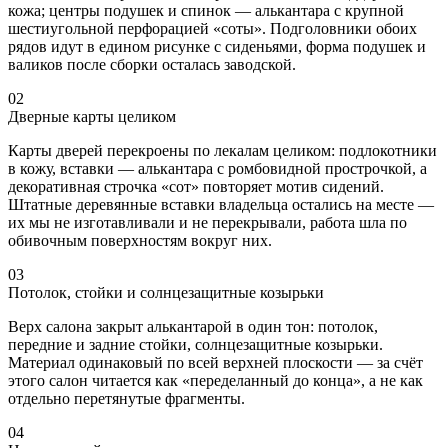
кожа; центры подушек и спинок — алькантара с крупной
шестиугольной перфорацией «соты». Подголовники обоих
рядов идут в едином рисунке с сиденьями, форма подушек и
валиков после сборки осталась заводской.
02
Дверные карты целиком
Карты дверей перекроены по лекалам целиком: подлокотники
в кожу, вставки — алькантара с ромбовидной прострочкой, а
декоративная строчка «сот» повторяет мотив сидений.
Штатные деревянные вставки владельца остались на месте —
их мы не изготавливали и не перекрывали, работа шла по
обивочным поверхностям вокруг них.
03
Потолок, стойки и солнцезащитные козырьки
Верх салона закрыт алькантарой в один тон: потолок,
передние и задние стойки, солнцезащитные козырьки.
Материал одинаковый по всей верхней плоскости — за счёт
этого салон читается как «переделанный до конца», а не как
отдельно перетянутые фрагменты.
04