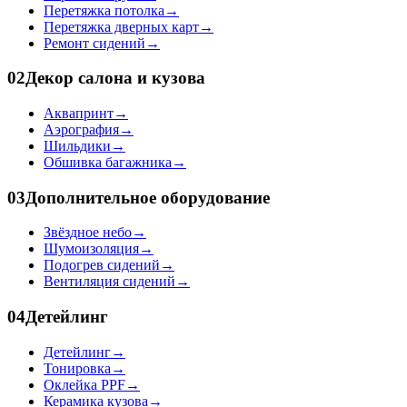
Перетяжка потолка
→
Перетяжка дверных карт
→
Ремонт сидений
→
02
Декор салона и кузова
Аквапринт
→
Аэрография
→
Шильдики
→
Обшивка багажника
→
03
Дополнительное оборудование
Звёздное небо
→
Шумоизоляция
→
Подогрев сидений
→
Вентиляция сидений
→
04
Детейлинг
Детейлинг
→
Тонировка
→
Оклейка PPF
→
Керамика кузова
→