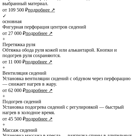
выбранный материал.
от 109 500 ₽
подробнее ↗
✓
основная
Фигурная перфорация центров сидений
от 27 000 ₽
подробнее ↗
+
Перетяжка руля
Обтяжка обода руля кожей или алькантарой. Кнопки и
подогрев руля сохраняются.
от 11 000 ₽
подробнее ↗
+
Вентиляция сидений
Установка вентиляции сидений с обдувом через перфорацию
— снижает нагрев в жару.
от 62 000 ₽
подробнее ↗
+
Подогрев сидений
Установка подогрева сидений с регулировкой — быстрый
нагрев в холодное время.
от 45 500 ₽
подробнее ↗
+
Массаж сидений
Установка массажа в кресла — разгрузка спины в длительных