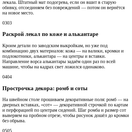
лекала. Штатный мат подогрева, если он вшит в старую
обивку, отсоединяем без повреждений — потом он вернётся
на новое место.
03
03
Раскрой лекал по коже и алькантаре
Кроим детали по заводским выкройкам, но уже под
комбинацию двух материалов: кожа — на валики, кромки и
подлокотники, алькантара — на центры и вставки.
Направление ворса алькантары задаём один раз по всей
машине, чтобы на кадрах свет ложился одинаково.
04
04
Прострочка декора: ромб и соты
На швейном столе прошиваем декоративные поля: ромб — на
дверных вставках, «сот» — декоративной строчкой по картам
и перфорацией по центрам сидений. Шаг ромба и размер сот
выверяем на пробном отрезе, чтобы рисунок дошёл до кромки
без обрыва.
05
05