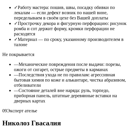
✓
Работу мастера: пошив, швы, посадку обивки по
лекалам — если дефект возник по нашей вине,
переделываем в своём цехе без Вашей доплаты
✓
Прострочку декора и фигурную перфорацию: рисунок
ромба и сот держит форму, кромки перфорации не
расходятся
✓
Материал — по сроку, указанному производителем в
талоне
Не покрывается
—
Механические повреждения после выдачи: порезы,
ожоги от сигарет, острые предметы в карманах
—
Последствия ухода не по правилам: агрессивная
бытовая химия по коже и алькантаре, чистка абразивом,
отбеливатели
—
Состояние деталей вне наряда: руль, торпедо,
приборная панель, штатные деревянные вставки на
дверных картах
09
Эксперт ателье
Николоз Гвасалия