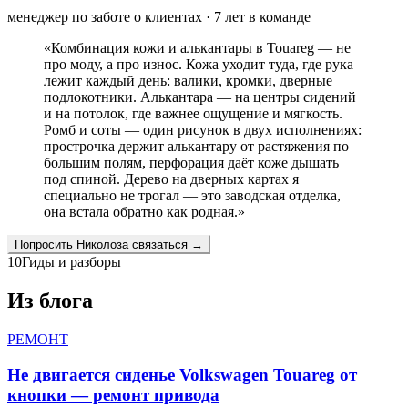
менеджер по заботе о клиентах
·
7
лет в команде
«
Комбинация кожи и алькантары в Touareg — не
про моду, а про износ. Кожа уходит туда, где рука
лежит каждый день: валики, кромки, дверные
подлокотники. Алькантара — на центры сидений
и на потолок, где важнее ощущение и мягкость.
Ромб и соты — один рисунок в двух исполнениях:
прострочка держит алькантару от растяжения по
большим полям, перфорация даёт коже дышать
под спиной. Дерево на дверных картах я
специально не трогал — это заводская отделка,
она встала обратно как родная.
»
Попросить
Николоза
связаться →
10
Гиды и разборы
Из блога
РЕМОНТ
Не двигается сиденье Volkswagen Touareg от
кнопки — ремонт привода