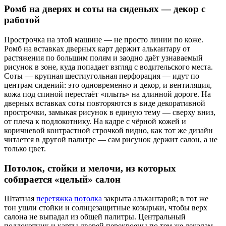
Ромб на дверях и соты на сиденьях — декор с
работой
Прострочка на этой машине — не просто линии по коже.
Ромб на вставках дверных карт держит алькантару от
растяжения по большим полям и заодно даёт узнаваемый
рисунок в зоне, куда попадает взгляд с водительского места.
Соты — крупная шестиугольная перфорация — идут по
центрам сидений: это одновременно и декор, и вентиляция,
кожа под спиной перестаёт «плыть» на длинной дороге. На
дверных вставках соты повторяются в виде декоративной
прострочки, замыкая рисунок в единую тему — сверху вниз,
от плеча к подлокотнику. На кадре с чёрной кожей и
коричневой контрастной строчкой видно, как тот же дизайн
читается в другой палитре — сам рисунок держит салон, а не
только цвет.
Потолок, стойки и мелочи, из которых
собирается «целый» салон
Штатная
перетяжка потолка
закрыта алькантарой; в тот же
тон ушли стойки и солнцезащитные козырьки, чтобы верх
салона не выпадал из общей палитры. Центральный
подлокотник и карты дверей перекроены по тем же лекалам,