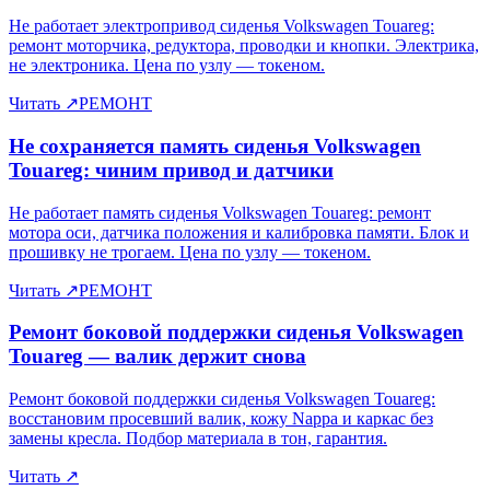
Не работает электропривод сиденья Volkswagen Touareg:
ремонт моторчика, редуктора, проводки и кнопки. Электрика,
не электроника. Цена по узлу — токеном.
Читать
↗
РЕМОНТ
Не сохраняется память сиденья Volkswagen
Touareg: чиним привод и датчики
Не работает память сиденья Volkswagen Touareg: ремонт
мотора оси, датчика положения и калибровка памяти. Блок и
прошивку не трогаем. Цена по узлу — токеном.
Читать
↗
РЕМОНТ
Ремонт боковой поддержки сиденья Volkswagen
Touareg — валик держит снова
Ремонт боковой поддержки сиденья Volkswagen Touareg:
восстановим просевший валик, кожу Nappa и каркас без
замены кресла. Подбор материала в тон, гарантия.
Читать
↗