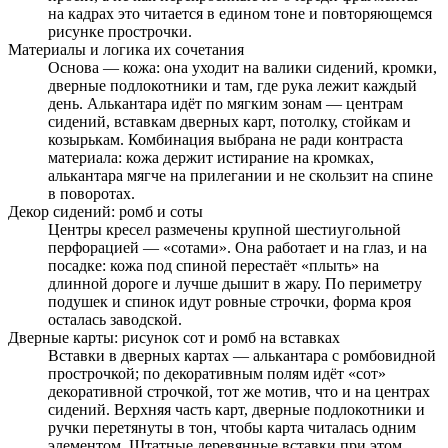
на кадрах это читается в едином тоне и повторяющемся
рисунке прострочки.
Материалы и логика их сочетания
Основа — кожа: она уходит на валики сидений, кромки,
дверные подлокотники и там, где рука лежит каждый
день. Алькантара идёт по мягким зонам — центрам
сидений, вставкам дверных карт, потолку, стойкам и
козырькам. Комбинация выбрана не ради контраста
материала: кожа держит истирание на кромках,
алькантара мягче на прилегании и не скользит на спине
в поворотах.
Декор сидений: ромб и соты
Центры кресел размечены крупной шестиугольной
перфорацией — «сотами». Она работает и на глаз, и на
посадке: кожа под спиной перестаёт «плыть» на
длинной дороге и лучше дышит в жару. По периметру
подушек и спинок идут ровные строчки, форма кроя
осталась заводской.
Дверные карты: рисунок сот и ромб на вставках
Вставки в дверных картах — алькантара с ромбовидной
прострочкой; по декоративным полям идёт «сот»
декоративной строчкой, тот же мотив, что и на центрах
сидений. Верхняя часть карт, дверные подлокотники и
ручки перетянуты в тон, чтобы карта читалась одним
элементом. Штатные деревянные вставки при этом