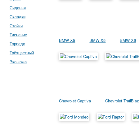
Сиденья
Складки
Стойки
Тиснение
BMW X5
BMW X5
BMW X6
Торпедо
Трёхцветный
Эко-кожа
Chevrolet Captiva
Chevrolet TrailBla