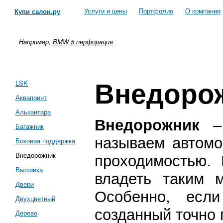
Услуги и цены
Портфолио
О компании
Купи салон.ру
Например,
BMW 5 перфорация
Внедоро
LSK
Аквапринт
Алькантара
Внедорожник
– 
Багажник
называем автомо
Боковая поддержка
Внедорожник
проходимостью. 
Вышивка
владеть таким 
Двери
Особенно, если
Двухцветный
созданный точно 
Дерево