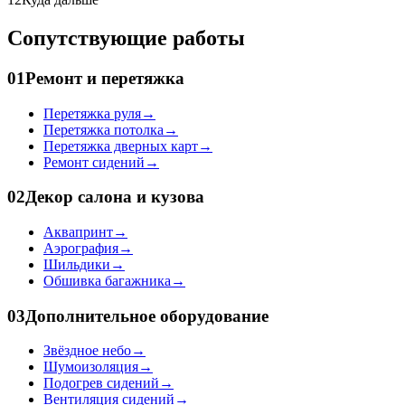
Сопутствующие работы
01
Ремонт и перетяжка
Перетяжка руля
→
Перетяжка потолка
→
Перетяжка дверных карт
→
Ремонт сидений
→
02
Декор салона и кузова
Аквапринт
→
Аэрография
→
Шильдики
→
Обшивка багажника
→
03
Дополнительное оборудование
Звёздное небо
→
Шумоизоляция
→
Подогрев сидений
→
Вентиляция сидений
→