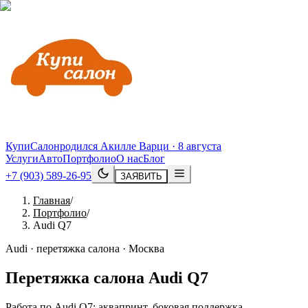
КупиСалон
родился Акилле Варци · 8 августа
Услуги
Авто
Портфолио
О нас
Блог
+7 (903) 589-26-95
ЗАЯВИТЬ
Главная
/
Портфолио
/
Audi Q7
Audi · перетяжка салона · Москва
Перетяжка салона
Audi
Q7
Работа по Audi Q7: аквапринт, боковая поддержка,