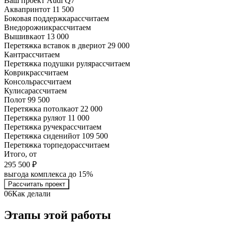
Ваш проект
Audi Q7
Аквапринт
от 11 500
Боковая поддержка
рассчитаем
Внедорожник
рассчитаем
Вышивка
от 13 000
Перетяжка вставок в двери
от 29 000
Кант
рассчитаем
Перетяжка подушки руля
рассчитаем
Коврик
рассчитаем
Консоль
рассчитаем
Кулиса
рассчитаем
Пол
от 99 500
Перетяжка потолка
от 22 000
Перетяжка руля
от 11 000
Перетяжка ручек
рассчитаем
Перетяжка сидений
от 109 500
Перетяжка торпедо
рассчитаем
Итого, от
295 500 ₽
выгода комплекса до 15%
Рассчитать проект
06
Как делали
Этапы этой работы