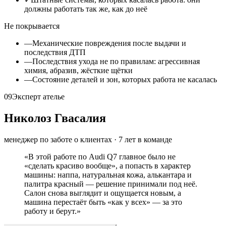
должны работать так же, как до неё
Не покрывается
—
Механические повреждения после выдачи и
последствия ДТП
—
Последствия ухода не по правилам: агрессивная
химия, абразив, жёсткие щётки
—
Состояние деталей и зон, которых работа не касалась
09
Эксперт ателье
Николоз Гвасалия
менеджер по заботе о клиентах
·
7
лет в команде
«
В этой работе по Audi Q7 главное было не
«сделать красиво вообще», а попасть в характер
машины: наппа, натуральная кожа, алькантара и
палитра красный — решение принимали под неё.
Салон снова выглядит и ощущается новым, а
машина перестаёт быть «как у всех» — за это
работу и берут.
»