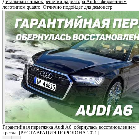
Детальный снимок решетки радиатора Audi с фирменным
логотипом quattro. Отлично подойдет для демонстр
Гарантийная перетяжка Audi A6, обернулась восстановлением
кресла. [РЕСТАВРАЦИЯ ПОРОЛОНА 2021]
←
→