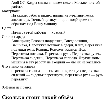
Audi Q7. Кадры сняты в нашем цехе в Москве по этой
работе.
Материалы
На кадрах работы видно: наппа, натуральная кожа,
алькантара. Точный артикул и цвет подбираем по
образцам под Вашу машину.
Цвета
Палитра этой работы — красный.
Состав наряда
Аквапринт, Боковая поддержка, Внедорожник,
Вышивка, Перетяжка вставок в двери, Кант, Перетяжка
подушки руля, Коврик, Консоль, Кулиса, Пол,
Перетяжка потолка, Перетяжка руля, Перетяжка ручек,
Перетяжка сидений, Перетяжка торпедо. Другие зоны
машины в эту работу не входили — мы их не касались.
Что видно на кадрах
перетяжка салона — весь салон перетянут; перетяжка
сидений — сиденья перетянуты; перетяжка руля — руль
перетянут.
05
Цены из прайса
Сколько стоит такой объём