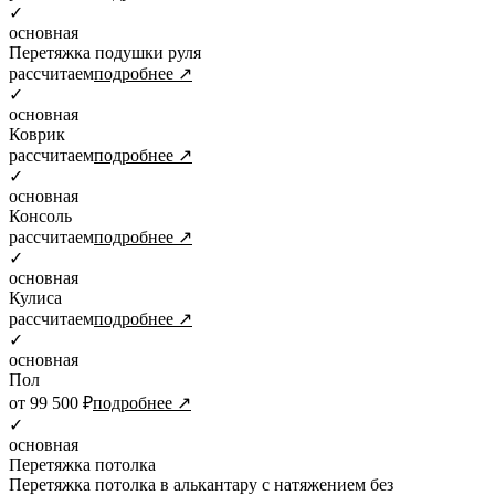
✓
основная
Перетяжка подушки руля
рассчитаем
подробнее ↗
✓
основная
Коврик
рассчитаем
подробнее ↗
✓
основная
Консоль
рассчитаем
подробнее ↗
✓
основная
Кулиса
рассчитаем
подробнее ↗
✓
основная
Пол
от 99 500 ₽
подробнее ↗
✓
основная
Перетяжка потолка
Перетяжка потолка в алькантару с натяжением без