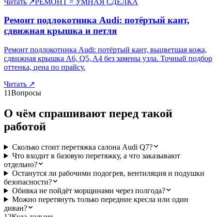
Читать
↗
РЕМОНТ = УМНАЯ СДЕЛКА
Ремонт подлокотника Audi: потёртый кант,
сдвижная крышка и петля
Ремонт подлокотника Audi: потёртый кант, выцветшая кожа,
сдвижная крышка A6, Q5, A4 без замены узла. Точный подбор
оттенка, цена по прайсу.
Читать
↗
11
Вопросы
О чём спрашивают перед такой
работой
Сколько стоит перетяжка салона Audi Q7?
Что входит в базовую перетяжку, а что заказывают
отдельно?
Останутся ли рабочими подогрев, вентиляция и подушки
безопасности?
Обивка не пойдёт морщинами через полгода?
Можно перетянуть только передние кресла или один
диван?
12
Куда дальше