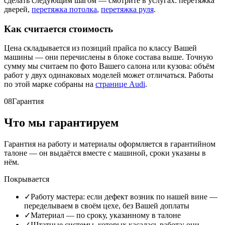
сделать следующим шагом — смотрите в услугах: перетяжка
дверей,
перетяжка потолка
,
перетяжка руля
.
Как считается стоимость
Цена складывается из позиций прайса по классу Вашей
машины — они перечислены в блоке состава выше. Точную
сумму мы считаем по фото Вашего салона или кузова: объём
работ у двух одинаковых моделей может отличаться. Работы
по этой марке собраны на
странице Audi
.
08
Гарантия
Что мы гарантируем
Гарантия на работу и материалы оформляется в гарантийном
талоне — он выдаётся вместе с машиной, сроки указаны в
нём.
Покрывается
✓
Работу мастера: если дефект возник по нашей вине —
переделываем в своём цехе, без Вашей доплаты
✓
Материал — по сроку, указанному в талоне
✓
Штатные системы, которых касалась работа: они