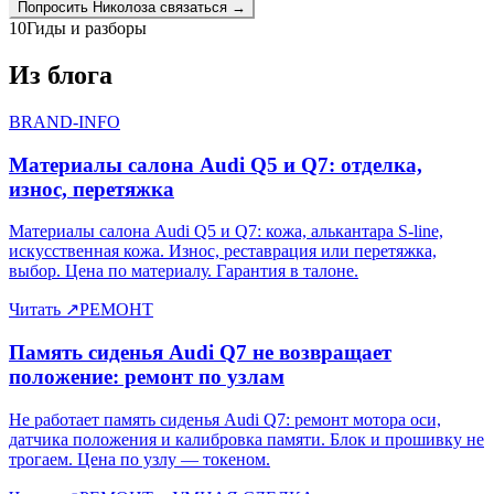
Попросить
Николоза
связаться →
10
Гиды и разборы
Из блога
BRAND-INFO
Материалы салона Audi Q5 и Q7: отделка,
износ, перетяжка
Материалы салона Audi Q5 и Q7: кожа, алькантара S-line,
искусственная кожа. Износ, реставрация или перетяжка,
выбор. Цена по материалу. Гарантия в талоне.
Читать
↗
РЕМОНТ
Память сиденья Audi Q7 не возвращает
положение: ремонт по узлам
Не работает память сиденья Audi Q7: ремонт мотора оси,
датчика положения и калибровка памяти. Блок и прошивку не
трогаем. Цена по узлу — токеном.