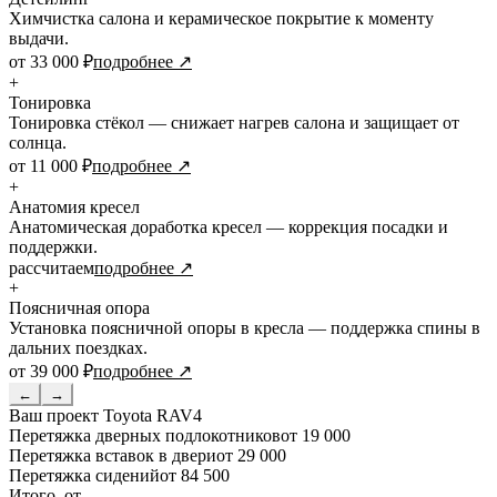
Химчистка салона и керамическое покрытие к моменту
выдачи.
от 33 000 ₽
подробнее ↗
+
Тонировка
Тонировка стёкол — снижает нагрев салона и защищает от
солнца.
от 11 000 ₽
подробнее ↗
+
Анатомия кресел
Анатомическая доработка кресел — коррекция посадки и
поддержки.
рассчитаем
подробнее ↗
+
Поясничная опора
Установка поясничной опоры в кресла — поддержка спины в
дальних поездках.
от 39 000 ₽
подробнее ↗
←
→
Ваш проект
Toyota RAV4
Перетяжка дверных подлокотников
от 19 000
Перетяжка вставок в двери
от 29 000
Перетяжка сидений
от 84 500
Итого, от