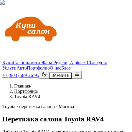
КупиСалон
памяти Жана Редели, Alpine · 10 августа
Услуги
Авто
Портфолио
О нас
Блог
+7 (903) 589-26-95
ЗАЯВИТЬ
Главная
/
Портфолио
/
Toyota RAV4
Toyota · перетяжка салона · Москва
Перетяжка салона
Toyota
RAV4
Работа по Toyota RAV4: перетяжка дверных подлокотников,