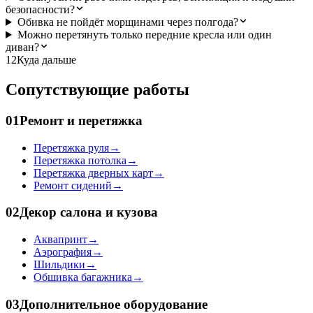
безопасности?
Обивка не пойдёт морщинами через полгода?
Можно перетянуть только передние кресла или один
диван?
12
Куда дальше
Сопутствующие работы
01
Ремонт и перетяжка
Перетяжка руля
→
Перетяжка потолка
→
Перетяжка дверных карт
→
Ремонт сидений
→
02
Декор салона и кузова
Аквапринт
→
Аэрография
→
Шильдики
→
Обшивка багажника
→
03
Дополнительное оборудование