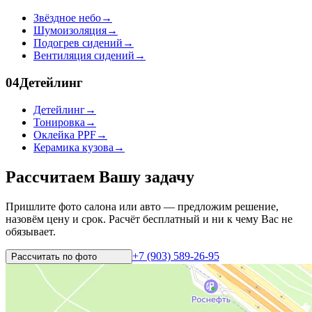
Звёздное небо
→
Шумоизоляция
→
Подогрев сидений
→
Вентиляция сидений
→
04
Детейлинг
Детейлинг
→
Тонировка
→
Оклейка PPF
→
Керамика кузова
→
Рассчитаем Вашу задачу
Пришлите фото салона или авто — предложим решение,
назовём цену и срок. Расчёт бесплатный и ни к чему Вас не
обязывает.
+7 (903) 589-26-95
Рассчитать по
фото