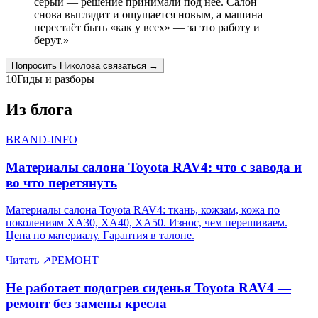
серый — решение принимали под неё. Салон
снова выглядит и ощущается новым, а машина
перестаёт быть «как у всех» — за это работу и
берут.
»
Попросить
Николоза
связаться →
10
Гиды и разборы
Из блога
BRAND-INFO
Материалы салона Toyota RAV4: что с завода и
во что перетянуть
Материалы салона Toyota RAV4: ткань, кожзам, кожа по
поколениям XA30, XA40, XA50. Износ, чем перешиваем.
Цена по материалу. Гарантия в талоне.
Читать
↗
РЕМОНТ
Не работает подогрев сиденья Toyota RAV4 —
ремонт без замены кресла