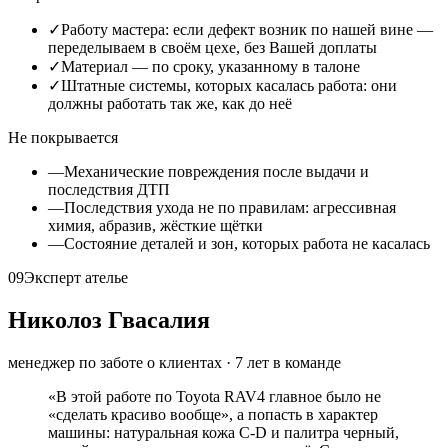
✓
Работу мастера: если дефект возник по нашей вине —
переделываем в своём цехе, без Вашей доплаты
✓
Материал — по сроку, указанному в талоне
✓
Штатные системы, которых касалась работа: они
должны работать так же, как до неё
Не покрывается
—
Механические повреждения после выдачи и
последствия ДТП
—
Последствия ухода не по правилам: агрессивная
химия, абразив, жёсткие щётки
—
Состояние деталей и зон, которых работа не касалась
09
Эксперт ателье
Николоз Гвасалия
менеджер по заботе о клиентах
·
7
лет в команде
«
В этой работе по Toyota RAV4 главное было не
«сделать красиво вообще», а попасть в характер
машины: натуральная кожа C-D и палитра черный,