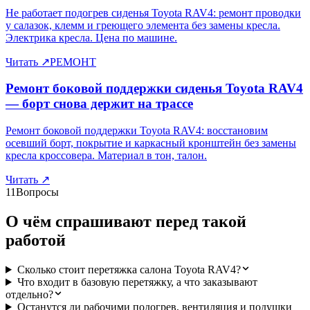
Не работает подогрев сиденья Toyota RAV4: ремонт проводки
у салазок, клемм и греющего элемента без замены кресла.
Электрика кресла. Цена по машине.
Читать
↗
РЕМОНТ
Ремонт боковой поддержки сиденья Toyota RAV4
— борт снова держит на трассе
Ремонт боковой поддержки Toyota RAV4: восстановим
осевший борт, покрытие и каркасный кронштейн без замены
кресла кроссовера. Материал в тон, талон.
Читать
↗
11
Вопросы
О чём спрашивают перед такой
работой
Сколько стоит перетяжка салона Toyota RAV4?
Что входит в базовую перетяжку, а что заказывают
отдельно?
Останутся ли рабочими подогрев, вентиляция и подушки