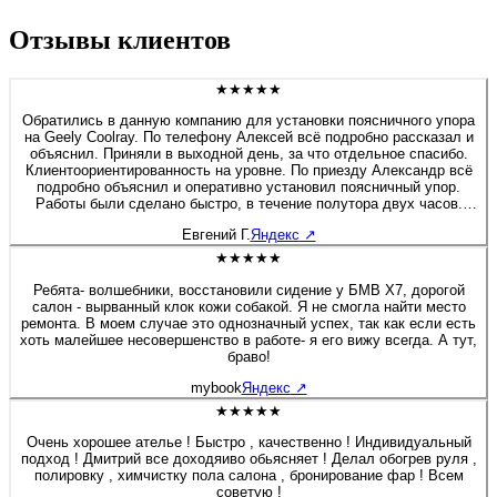
Отзывы клиентов
★★★★★
Обратились в данную компанию для установки поясничного упора
на Geely Coolray. По телефону Алексей всё подробно рассказал и
объяснил. Приняли в выходной день, за что отдельное спасибо.
Клиентоориентированность на уровне. По приезду Александр всё
подробно объяснил и оперативно установил поясничный упор.
Работы были сделано быстро, в течение полутора двух часов.
Если будет нужно сделать какие-либо работы связанные с
Евгений Г.
Яндекс
↗
перешивом и модернизацией салона, детейлингом, то обязательно
обращусь в данную компанию. Алексей спасибо Вам и
★★★★★
процветания компании.
Ребята- волшебники, восстановили сидение у БМВ Х7, дорогой
салон - вырванный клок кожи собакой. Я не смогла найти место
ремонта. В моем случае это однозначный успех, так как если есть
хоть малейшее несовершенство в работе- я его вижу всегда. А тут,
браво!
mybook
Яндекс
↗
★★★★★
Очень хорошее ателье ! Быстро , качественно ! Индивидуальный
подход ! Дмитрий все доходяиво обьясняет ! Делал обогрев руля ,
полировку , химчистку пола салона , бронирование фар ! Всем
советую !