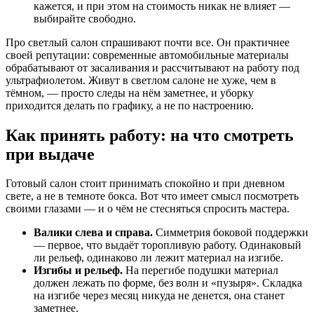
кажется, и при этом на стоимость никак не влияет —
выбирайте свободно.
Про светлый салон спрашивают почти все. Он практичнее
своей репутации: современные автомобильные материалы
обрабатывают от засаливания и рассчитывают на работу под
ультрафиолетом. Живут в светлом салоне не хуже, чем в
тёмном, — просто следы на нём заметнее, и уборку
приходится делать по графику, а не по настроению.
Как принять работу: на что смотреть
при выдаче
Готовый салон стоит принимать спокойно и при дневном
свете, а не в темноте бокса. Вот что имеет смысл посмотреть
своими глазами — и о чём не стесняться спросить мастера.
Валики слева и справа.
Симметрия боковой поддержки
— первое, что выдаёт торопливую работу. Одинаковый
ли рельеф, одинаково ли лежит материал на изгибе.
Изгибы и рельеф.
На перегибе подушки материал
должен лежать по форме, без волн и «пузыря». Складка
на изгибе через месяц никуда не денется, она станет
заметнее.