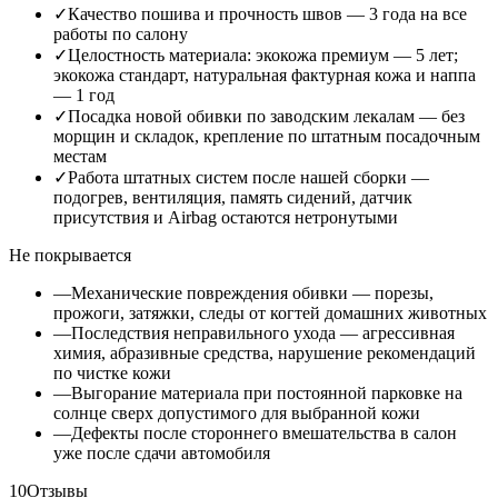
✓
Качество пошива и прочность швов — 3 года на все
работы по салону
✓
Целостность материала: экокожа премиум — 5 лет;
экокожа стандарт, натуральная фактурная кожа и наппа
— 1 год
✓
Посадка новой обивки по заводским лекалам — без
морщин и складок, крепление по штатным посадочным
местам
✓
Работа штатных систем после нашей сборки —
подогрев, вентиляция, память сидений, датчик
присутствия и Airbag остаются нетронутыми
Не покрывается
—
Механические повреждения обивки — порезы,
прожоги, затяжки, следы от когтей домашних животных
—
Последствия неправильного ухода — агрессивная
химия, абразивные средства, нарушение рекомендаций
по чистке кожи
—
Выгорание материала при постоянной парковке на
солнце сверх допустимого для выбранной кожи
—
Дефекты после стороннего вмешательства в салон
уже после сдачи автомобиля
10
Отзывы