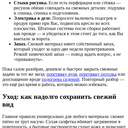
Стыки рисунка.
Если есть перфорация или стёжка —
рисунок обязан совпадать на смежных деталях: подушка
и спинка, спинка и подголовник.
Электрика в деле.
Попросите включить подогрев и
продув прямо при Вас, подвигать кресло во всех
плоскостях. Штатные системы после сборки работают
как прежде — и убедиться в этом стоит до того, как Вы
выехали за ворота.
Запах.
Свежий материал имеет собственный запах,
который уходит за одну-две недели проветривания.
Резкий химический запах — повод задать вопрос, а не
«привыкнуть».
Пока салон разобран, дешевле и быстрее закрыть смежные
задачи за тот же заезд:
перетяжку руля
,
перетяжку потолка
или
дооснащение вроде
подогрева сидений
. Повторный разбор —
это ещё раз время и работа, которых можно избежать.
Уход: как надолго сохранить свежий
вид
Главное правило универсально для любого материала: свежее
пятно не трут насухо. Сухая салфетка вбивает загрязнение в
поверхность, а бытовые растворители сушат кожу и разъедают