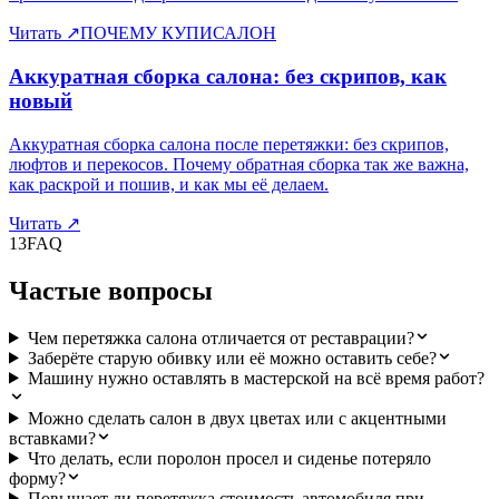
Читать
↗
ПОЧЕМУ КУПИСАЛОН
Аккуратная сборка салона: без скрипов, как
новый
Аккуратная сборка салона после перетяжки: без скрипов,
люфтов и перекосов. Почему обратная сборка так же важна,
как раскрой и пошив, и как мы её делаем.
Читать
↗
13
FAQ
Частые вопросы
Чем перетяжка салона отличается от реставрации?
Заберёте старую обивку или её можно оставить себе?
Машину нужно оставлять в мастерской на всё время работ?
Можно сделать салон в двух цветах или с акцентными
вставками?
Что делать, если поролон просел и сиденье потеряло
форму?
Повышает ли перетяжка стоимость автомобиля при