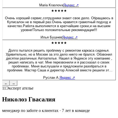
будто я только забрала после перешива. Сейчас перешивала руль
Maria Krasnova
Яндекс
↗
на Солярисе. Здесь работают профессионалы своего дела!
★★★★★
Очень хороший сервис,сотрудники знают свое дело. Обращаюсь в
Куписалон не в первый раз.Очень нравится грамотный подход и
качество.Работа выполняется в кратчайшие сроки,и на высшем
уровне!Только положительные рекомендации!!!
Илья Бушнев
Яндекс
↗
★★★★★
Долго пытался решить проблему с ремонтом каркаса сиденья.
Удивительно, но в Москве за это дело никто не брался. Обзвонил
десятки различных Автоателье. Нашел в Яндексе эту компанию ,
решил написать в чат. Мне перезвонили и я рассказал о своих
проблемах. Меня выслушали и предложили разобраться в
проблеме. Мастер Саша и директор Алексей вместе решили это
вопрос. Хочу дополнить, что я приятно удивлен был, как директор
Руслан А.
Яндекс
↗
вовлечен в работу, помогал своим сотрудникам и через 2 дня мне
позвонил, чтобы узнать результат. Купи салон - профессионалы! К
←
→
сожалению больше 5 звёзд поставить не могу :) Руслан - Мазда 6
11
Эксперт ателье
Николоз Гвасалия
менеджер по заботе о клиентах
·
7
лет в команде