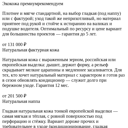
Экокожа премиум
рекомендуем
Плотнее и мягче стандартной, на выбор гладкая (под наппу)
или с фактурой; уход такой же неприхотливый, но материал
приятнее под рукой и стойче к истиранию на валиках и
подушке водителя. Оптимальный по ресурсу и цене вариант
для большинства проектов — гарантия до 5 лет.
от 131 000 ₽
Натуральная фактурная кожа
Натуральная кожа с выраженным зерном, российская или
европейская выделка: дышит, держит форму, а рельеф
скрадывает мелкие царапины и медленнее засаливается. Для
тех, кто хочет натуральный материал с характером и готов раз
в сезон обновлять кондиционер — служит долго при
бережном уходе. Гарантия 12 мес.
от 201 500 ₽
Натуральная наппа
Гладкая натуральная кожа тонкой европейской выделки —
самая мягкая и тёплая, с ровной поверхностью под
перфорацию и стёжку. Вариант дороже прочих и
требовательнее в уходе (кондиционирование, гладкая