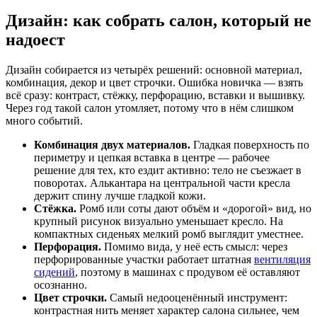
Дизайн: как собрать салон, который не
надоест
Дизайн собирается из четырёх решений: основной материал,
комбинация, декор и цвет строчки. Ошибка новичка — взять
всё сразу: контраст, стёжку, перфорацию, вставки и вышивку.
Через год такой салон утомляет, потому что в нём слишком
много событий.
Комбинация двух материалов.
Гладкая поверхность по
периметру и цепкая вставка в центре — рабочее
решение для тех, кто ездит активно: тело не съезжает в
поворотах. Алькантара на центральной части кресла
держит спину лучше гладкой кожи.
Стёжка.
Ромб или соты дают объём и «дорогой» вид, но
крупный рисунок визуально уменьшает кресло. На
компактных сиденьях мелкий ромб выглядит уместнее.
Перфорация.
Помимо вида, у неё есть смысл: через
перфорированные участки работает штатная
вентиляция
сидений
, поэтому в машинах с продувом её оставляют
осознанно.
Цвет строчки.
Самый недооценённый инструмент:
контрастная нить меняет характер салона сильнее, чем