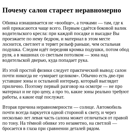
Почему салон стареет неравномерно
Обивка изнашивается не «вообще», а точками — там, где к
ней прикасаются чаще всего. Первым сдаётся боковой валик
водительского кресла: при каждой посадке и высадке Вы
проезжаете по нему бедром, и материал в этом месте
лоснится, светлеет и теряет рельеф раньше, чем остальная
подушка. Следом идёт передняя кромка подушки, потом обод
руля, а в машинах со светлым потолком — зона над
водительской дверью, куда попадает рука.
Из этой простой физики следует практический вывод: салон
почти никогда не «умирает целиком». Обычно есть две-три
уставшие зоны и остальной интерьер, который выглядит
прилично. Поэтому первый разговор на осмотре — не про
материал и не про цену, а про то, какие зоны реально требуют
работы, а какие ещё послужат.
Вторая причина неравномерности — солнце. Автомобиль
почти всегда паркуется одной стороной к свету, и через
несколько лет левая часть салона может отличаться от правой
по тону. На тёмной обивке это незаметно, на светлой —
бросается в глаза при сравнении деталей рядом.