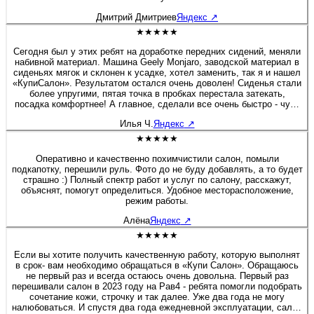
Дмитрий Дмитриев
Яндекс
↗
★★★★★
Сегодня был у этих ребят на доработке передних сидений, меняли
набивной материал. Машина Geely Monjaro, заводской материал в
сиденьях мягок и склонен к усадке, хотел заменить, так я и нашел
«КупиСалон». Результатом остался очень доволен! Сиденья стали
более упругими, пятая точка в пробках перестала затекать,
посадка комфортнее! А главное, сделали все очень быстро - чуть
больше полутора часов и я уже ехал домой. Бонусом была
Илья Ч.
Яндекс
↗
короткая экскурсия по производственным цехам. Действительно
люди «болеют» своим делом, а это редкость! Очень приятная
★★★★★
редкость! Рекомендую 100%! Желаю этой Компании не
останавливаться на достигнутом, професстонального и
Оперативно и качественно похимчистили салон, помыли
технологического роста! Молодцы! 👍
подкапотку, перешили руль. Фото до не буду добавлять, а то будет
страшно :) Полный спектр работ и услуг по салону, расскажут,
объяснят, помогут определиться. Удобное месторасположение,
режим работы.
Алёна
Яндекс
↗
★★★★★
Если вы хотите получить качественную работу, которую выполнят
в срок- вам необходимо обращаться в «Купи Салон». Обращаюсь
не первый раз и всегда остаюсь очень довольна. Первый раз
перешивали салон в 2023 году на Рав4 - ребята помогли подобрать
сочетание кожи, строчку и так далее. Уже два года не могу
налюбоваться. И спустя два года ежедневной эксплуатации, салон