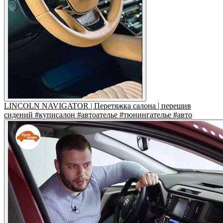
LINCOLN NAVIGATOR | Перетяжка салона | перешив
сидений #куписалон #автоателье #тюнингателье #авто