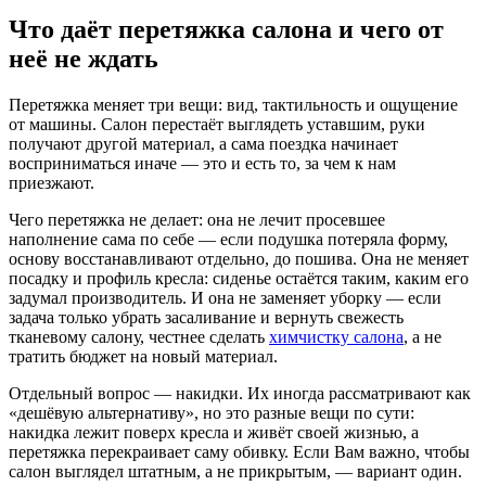
Что даёт перетяжка салона и чего от
неё не ждать
Перетяжка меняет три вещи: вид, тактильность и ощущение
от машины. Салон перестаёт выглядеть уставшим, руки
получают другой материал, а сама поездка начинает
восприниматься иначе — это и есть то, за чем к нам
приезжают.
Чего перетяжка не делает: она не лечит просевшее
наполнение сама по себе — если подушка потеряла форму,
основу восстанавливают отдельно, до пошива. Она не меняет
посадку и профиль кресла: сиденье остаётся таким, каким его
задумал производитель. И она не заменяет уборку — если
задача только убрать засаливание и вернуть свежесть
тканевому салону, честнее сделать
химчистку салона
, а не
тратить бюджет на новый материал.
Отдельный вопрос — накидки. Их иногда рассматривают как
«дешёвую альтернативу», но это разные вещи по сути:
накидка лежит поверх кресла и живёт своей жизнью, а
перетяжка перекраивает саму обивку. Если Вам важно, чтобы
салон выглядел штатным, а не прикрытым, — вариант один.