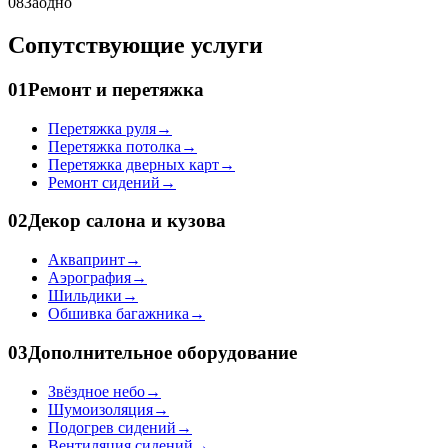
08
Заодно
Сопутствующие услуги
01
Ремонт и перетяжка
Перетяжка руля
→
Перетяжка потолка
→
Перетяжка дверных карт
→
Ремонт сидений
→
02
Декор салона и кузова
Аквапринт
→
Аэрография
→
Шильдики
→
Обшивка багажника
→
03
Дополнительное оборудование
Звёздное небо
→
Шумоизоляция
→
Подогрев сидений
→
Вентиляция сидений
→