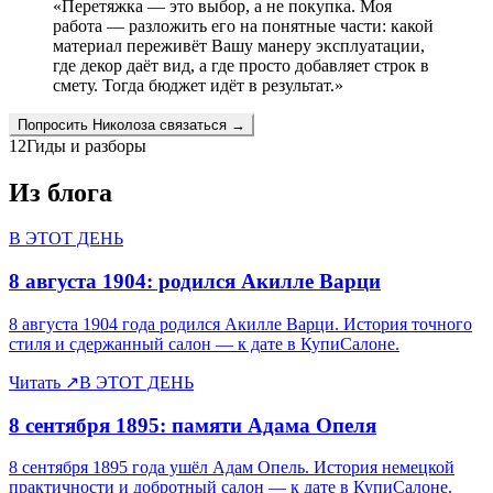
«
Перетяжка — это выбор, а не покупка. Моя
работа — разложить его на понятные части: какой
материал переживёт Вашу манеру эксплуатации,
где декор даёт вид, а где просто добавляет строк в
смету. Тогда бюджет идёт в результат.
»
Попросить
Николоза
связаться →
12
Гиды и разборы
Из блога
В ЭТОТ ДЕНЬ
8 августа 1904: родился Акилле Варци
8 августа 1904 года родился Акилле Варци. История точного
стиля и сдержанный салон — к дате в КупиСалоне.
Читать
↗
В ЭТОТ ДЕНЬ
8 сентября 1895: памяти Адама Опеля
8 сентября 1895 года ушёл Адам Опель. История немецкой
практичности и добротный салон — к дате в КупиСалоне.