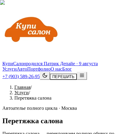
КупиСалон
родился Патрик Депайе · 9 августа
Услуги
Авто
Портфолио
О нас
Блог
+7 (903) 589-26-95
ПЕРЕШИТЬ
Главная
/
Услуги
/
Перетяжка салона
Автоателье полного цикла · Москва
Перетяжка салона
Перетяжка салона — перекраиваем родную обивку по