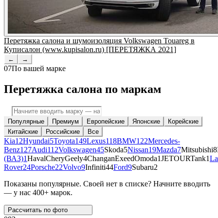
Перетяжка салона и шумоизоляция Volkswagen Touareg в
Куписалон (www.kupisalon.ru) [ПЕРЕТЯЖКА 2021]
←
→
07
По вашей марке
Перетяжка салона по маркам
Популярные
Премиум
Европейские
Японские
Корейские
Китайские
Российские
Все
Kia
12
Hyundai
5
Toyota
149
Lexus
118
BMW
122
Mercedes-
Benz
127
Audi
112
Volkswagen
45
Skoda
5
Nissan
19
Mazda
7
Mitsubishi
8
(ВАЗ)
1
Haval
Chery
Geely
4
Changan
Exeed
Omoda
1
JETOUR
Tank
1
La
Rover
24
Porsche
22
Volvo
9
Infiniti
44
Ford
9
Subaru
2
Показаны популярные. Своей нет в списке? Начните вводить
— у нас 400+ марок.
Рассчитать по
фото