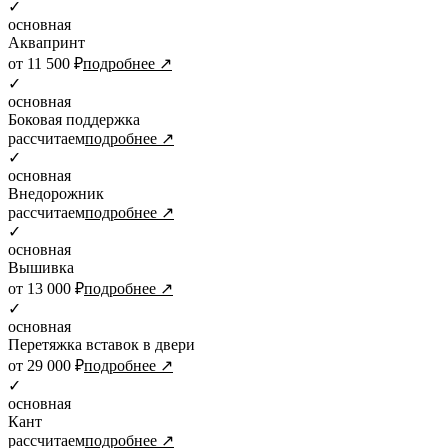
✓
основная
Аквапринт
от 11 500 ₽
подробнее ↗
✓
основная
Боковая поддержка
рассчитаем
подробнее ↗
✓
основная
Внедорожник
рассчитаем
подробнее ↗
✓
основная
Вышивка
от 13 000 ₽
подробнее ↗
✓
основная
Перетяжка вставок в двери
от 29 000 ₽
подробнее ↗
✓
основная
Кант
рассчитаем
подробнее ↗