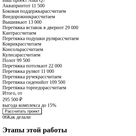
Ваш проект
Audi Q7
Аквапринт
от 11 500
Боковая поддержка
рассчитаем
Внедорожник
рассчитаем
Вышивка
от 13 000
Перетяжка вставок в двери
от 29 000
Кант
рассчитаем
Перетяжка подушки руля
рассчитаем
Коврик
рассчитаем
Консоль
рассчитаем
Кулиса
рассчитаем
Пол
от 99 500
Перетяжка потолка
от 22 000
Перетяжка руля
от 11 000
Перетяжка ручек
рассчитаем
Перетяжка сидений
от 109 500
Перетяжка торпедо
рассчитаем
Итого, от
295 500 ₽
выгода комплекса до 15%
Рассчитать проект
06
Как делали
Этапы этой работы