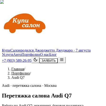
КупиСалон
родился Джорджетто Джуджаро · 7 августа
Услуги
Авто
Портфолио
О нас
Блог
+7 (903) 589-26-95
ЗАЯВИТЬ
Главная
/
Портфолио
/
Audi Q7
Audi · перетяжка салона · Москва
Перетяжка салона
Audi
Q7
Работа по Audi Q7: аквапринт, боковая поддержка,