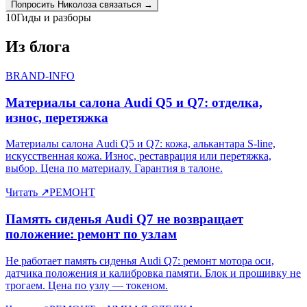
Попросить
Николоза
связаться →
10
Гиды и разборы
Из блога
BRAND-INFO
Материалы салона Audi Q5 и Q7: отделка,
износ, перетяжка
Материалы салона Audi Q5 и Q7: кожа, алькантара S-line,
искусственная кожа. Износ, реставрация или перетяжка,
выбор. Цена по материалу. Гарантия в талоне.
Читать
↗
РЕМОНТ
Память сиденья Audi Q7 не возвращает
положение: ремонт по узлам
Не работает память сиденья Audi Q7: ремонт мотора оси,
датчика положения и калибровка памяти. Блок и прошивку не
трогаем. Цена по узлу — токеном.