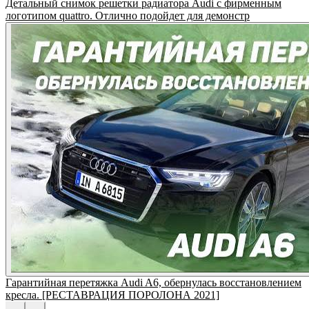
Детальный снимок решетки радиатора Audi с фирменным
логотипом quattro. Отлично подойдет для демонстр
Гарантийная перетяжка Audi A6, обернулась восстановлением
кресла. [РЕСТАВРАЦИЯ ПОРОЛОНА 2021]
←
→