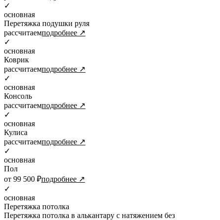
✓
основная
Перетяжка подушки руля
рассчитаем
подробнее ↗
✓
основная
Коврик
рассчитаем
подробнее ↗
✓
основная
Консоль
рассчитаем
подробнее ↗
✓
основная
Кулиса
рассчитаем
подробнее ↗
✓
основная
Пол
от 99 500 ₽
подробнее ↗
✓
основная
Перетяжка потолка
Перетяжка потолка в алькантару с натяжением без