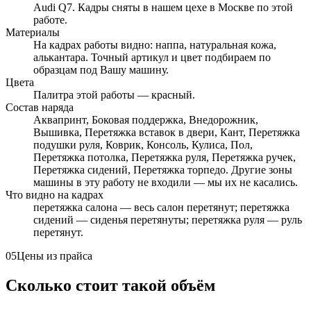
Audi Q7. Кадры сняты в нашем цехе в Москве по этой
работе.
Материалы
На кадрах работы видно: наппа, натуральная кожа,
алькантара. Точный артикул и цвет подбираем по
образцам под Вашу машину.
Цвета
Палитра этой работы — красный.
Состав наряда
Аквапринт, Боковая поддержка, Внедорожник,
Вышивка, Перетяжка вставок в двери, Кант, Перетяжка
подушки руля, Коврик, Консоль, Кулиса, Пол,
Перетяжка потолка, Перетяжка руля, Перетяжка ручек,
Перетяжка сидений, Перетяжка торпедо. Другие зоны
машины в эту работу не входили — мы их не касались.
Что видно на кадрах
перетяжка салона — весь салон перетянут; перетяжка
сидений — сиденья перетянуты; перетяжка руля — руль
перетянут.
05
Цены из прайса
Сколько стоит такой объём