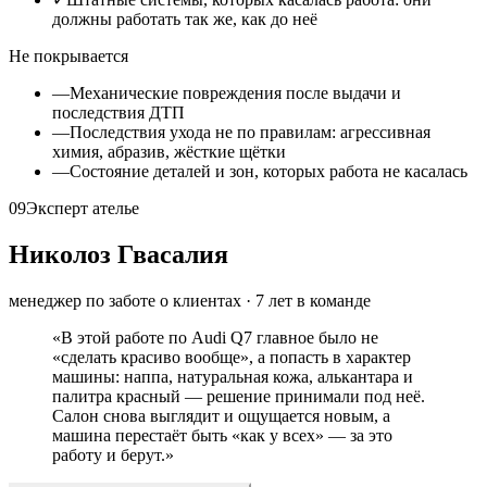
должны работать так же, как до неё
Не покрывается
—
Механические повреждения после выдачи и
последствия ДТП
—
Последствия ухода не по правилам: агрессивная
химия, абразив, жёсткие щётки
—
Состояние деталей и зон, которых работа не касалась
09
Эксперт ателье
Николоз Гвасалия
менеджер по заботе о клиентах
·
7
лет в команде
«
В этой работе по Audi Q7 главное было не
«сделать красиво вообще», а попасть в характер
машины: наппа, натуральная кожа, алькантара и
палитра красный — решение принимали под неё.
Салон снова выглядит и ощущается новым, а
машина перестаёт быть «как у всех» — за это
работу и берут.
»