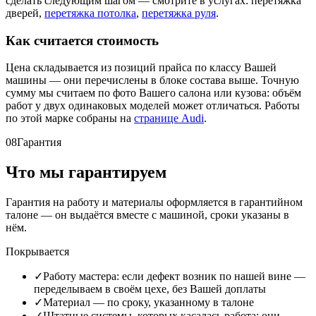
сделать следующим шагом — смотрите в услугах: перетяжка
дверей,
перетяжка потолка
,
перетяжка руля
.
Как считается стоимость
Цена складывается из позиций прайса по классу Вашей
машины — они перечислены в блоке состава выше. Точную
сумму мы считаем по фото Вашего салона или кузова: объём
работ у двух одинаковых моделей может отличаться. Работы
по этой марке собраны на
странице Audi
.
08
Гарантия
Что мы гарантируем
Гарантия на работу и материалы оформляется в гарантийном
талоне — он выдаётся вместе с машиной, сроки указаны в
нём.
Покрывается
✓
Работу мастера: если дефект возник по нашей вине —
переделываем в своём цехе, без Вашей доплаты
✓
Материал — по сроку, указанному в талоне
✓
Штатные системы, которых касалась работа: они