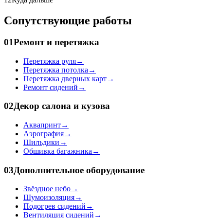
Сопутствующие работы
01
Ремонт и перетяжка
Перетяжка руля
→
Перетяжка потолка
→
Перетяжка дверных карт
→
Ремонт сидений
→
02
Декор салона и кузова
Аквапринт
→
Аэрография
→
Шильдики
→
Обшивка багажника
→
03
Дополнительное оборудование
Звёздное небо
→
Шумоизоляция
→
Подогрев сидений
→
Вентиляция сидений
→