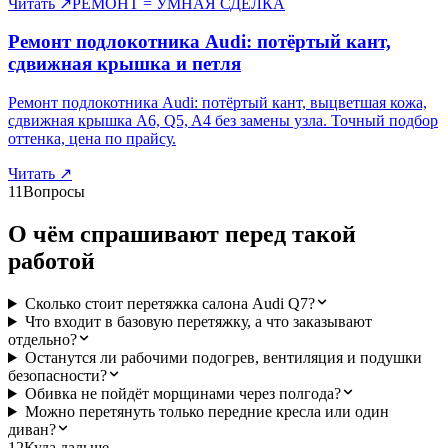
Читать
↗
РЕМОНТ = УМНАЯ СДЕЛКА
Ремонт подлокотника Audi: потёртый кант,
сдвижная крышка и петля
Ремонт подлокотника Audi: потёртый кант, выцветшая кожа,
сдвижная крышка A6, Q5, A4 без замены узла. Точный подбор
оттенка, цена по прайсу.
Читать
↗
11
Вопросы
О чём спрашивают перед такой
работой
Сколько стоит перетяжка салона Audi Q7?
Что входит в базовую перетяжку, а что заказывают
отдельно?
Останутся ли рабочими подогрев, вентиляция и подушки
безопасности?
Обивка не пойдёт морщинами через полгода?
Можно перетянуть только передние кресла или один
диван?
12
Куда дальше