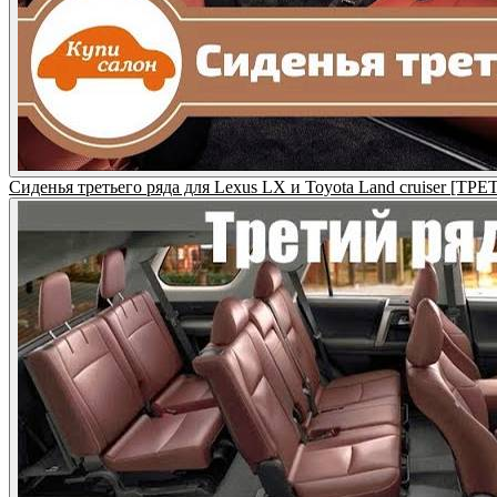
Сиденья третьего ряда для Lexus LX и Toyota Land cruiser [ТР