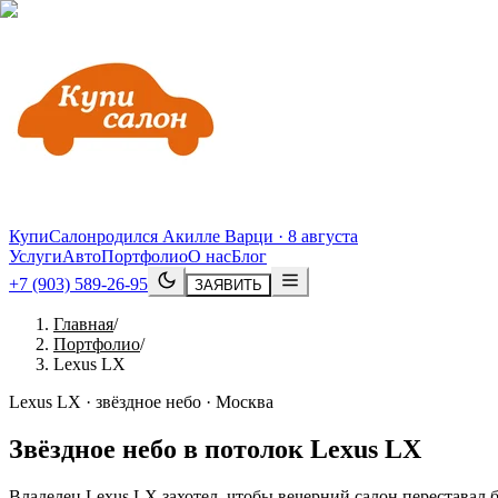
КупиСалон
родился Акилле Варци · 8 августа
Услуги
Авто
Портфолио
О нас
Блог
+7 (903) 589-26-95
ЗАЯВИТЬ
Главная
/
Портфолио
/
Lexus LX
Lexus LX · звёздное небо · Москва
Звёздное небо в потолок
Lexus
LX
Владелец Lexus LX захотел, чтобы вечерний салон переставал 