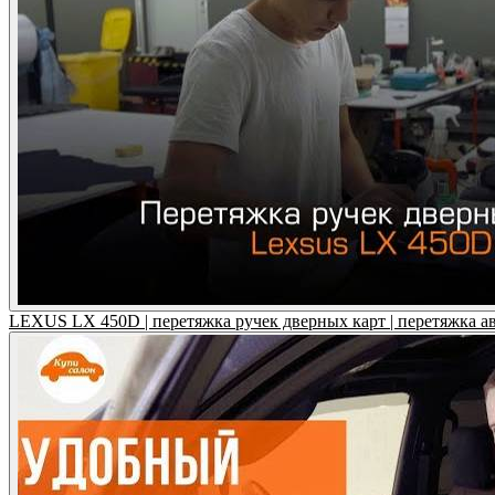
LEXUS LX 450D | перетяжка ручек дверных карт | перетяжка а