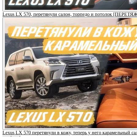
Lexus LX 570, перетянули салон, торпедо и потолок [ПЕРЕТ
Lexus LX 570 перетянули в кожу, теперь у него карамельны