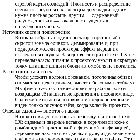
строгой карты созвездий. Плотность и распределение
всегда согласуются с владельцем до укладки: одним
нужна плотная россыпь, другим — сдержанный
рисунок, третьим — локальные сгущения в
определённых зонах.
Источник света и подключение
Волокна собраны в один проектор, спрятанный в
скрытой зоне за обивкой. Диммирование и, при
поддержке модели проектора, эффект мерцания
включаются с пульта. Заводская электрика Lexus LX не
переделывалась: питание к проектору уходит в скрытую
точку, штатные шины и блоки автомобиля не трогались.
Разбор потолка и стоек
Чтобы уложить волокна с изнанки, потолочная обивка
снимается в цехе целиком, вместе с боковыми стойками.
Мы фиксируем состояние обивки до работы фото и
возвращаем её на штатные крепления в исходном виде.
Снаружи не остаётся ни швов, ни следов перекройки —
виден только рисунок звёзд, когда включён проектор.
Отделка салона — вне этого наряда
На кадрах виден полностью перетянутый салон Lexus
LX: сиденья и дверные вставки в коричневой коже с
ромбовидной прострочкой и фигурной перфорацией,
деревянные накладки на дверях и руле, отдельные зоны
в чёрной коже, коричневая алькантара на стойках. Эта