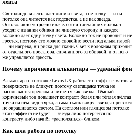
лента
Светодиодная лента даёт линию света, а не точку — и на
потолке она читается как подсветка, а не как звезда.
Оптоволокно устроено иначе: сотни тончайших волокон
уходят с изнанки обивки на лицевую сторону, и каждое
волокно даёт одну точку света. Волокно ток не проводит и не
греется, поэтому его можно спокойно вести под алькантарой
— ни нагрева, ни риска для ткани. Свет к волокнам приходит
от отдельного проектора, спрятанного за обивкой, и от него
же управляется яркость.
Почему коричневая алькантара — удачный фон
Алькантара на потолке Lexus LX работает на эффект: матовая
поверхность не бликует, поэтому светящаяся точка не
расплывается ореолом и читается как звезда. Тёмный
коричневый тон повышает контраст: белая или тёплая жёлтая
точка на нём видна ярко, а сама ткань вокруг звезды при этом
не окрашивается светом. На светлом или глянцевом потолке
этого эффекта не будет — звезда либо потеряется по
контрасту, либо начнёт «расползаться» бликом.
Как шла работа по потолку