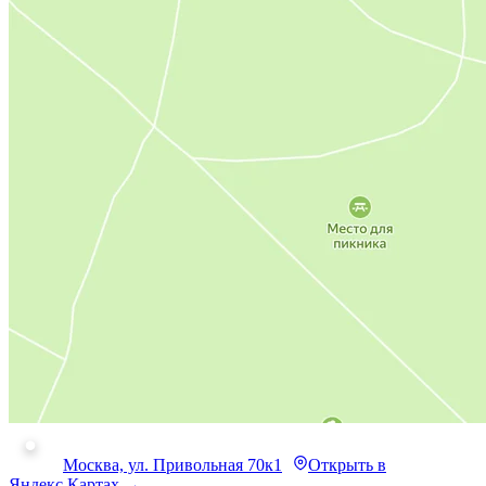
Москва, ул. Привольная 70к1
Открыть в
Яндекс.Картах →