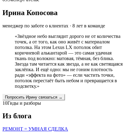
Ирина Копосова
менеджер по заботе о клиентах
·
8
лет в команде
«
Звёздное небо выглядит дорого не от количества
точек, а от того, как оно живёт с материалом
потолка. На этом Lexus LX потолок обит
коричневой алькантарой — это самая удачная
ткань под волокно: матовая, тёмная, без блика.
Звезда там читается как звезда, а не как светящаяся
заклёпка. И ещё одно: мы не гоним плотность
ради «эффекта на фото» — если частить точки,
потолок перестаёт быть небом и превращается в
подсветку.
»
Попросить
Ирину
связаться →
10
Гиды и разборы
Из блога
РЕМОНТ = УМНАЯ СДЕЛКА