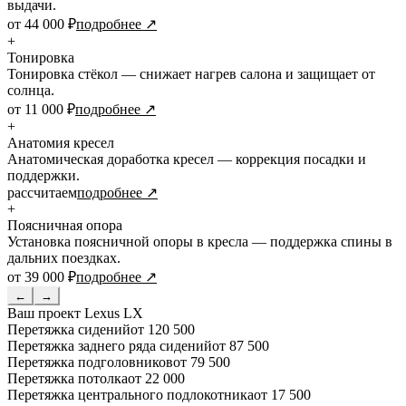
выдачи.
от 44 000 ₽
подробнее ↗
+
Тонировка
Тонировка стёкол — снижает нагрев салона и защищает от
солнца.
от 11 000 ₽
подробнее ↗
+
Анатомия кресел
Анатомическая доработка кресел — коррекция посадки и
поддержки.
рассчитаем
подробнее ↗
+
Поясничная опора
Установка поясничной опоры в кресла — поддержка спины в
дальних поездках.
от 39 000 ₽
подробнее ↗
←
→
Ваш проект
Lexus LX
Перетяжка сидений
от 120 500
Перетяжка заднего ряда сидений
от 87 500
Перетяжка подголовников
от 79 500
Перетяжка потолка
от 22 000
Перетяжка центрального подлокотника
от 17 500