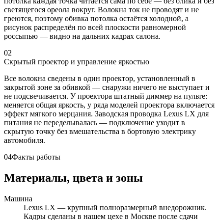
потолка каждая точка читается сама по себе — без блика и без
светящегося ореола вокруг. Волокна ток не проводят и не
греются, поэтому обивка потолка остаётся холодной, а
рисунок распределён по всей плоскости равномерной
россыпью — видно на дальних кадрах салона.
02
Скрытый проектор и управление яркостью
Все волокна сведены в один проектор, установленный в
закрытой зоне за обивкой — снаружи ничего не выступает и
не подсвечивается. У проектора штатный диммер на пульте:
меняется общая яркость, у ряда моделей проектора включается
эффект мягкого мерцания. Заводская проводка Lexus LX для
питания не переделывалась — подключение уходит в
скрытую точку без вмешательства в бортовую электрику
автомобиля.
04
Факты работы
Материалы, цвета и зоны
Машина
Lexus LX — крупный полноразмерный внедорожник.
Кадры сделаны в нашем цехе в Москве после сдачи