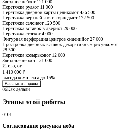
Звездное небо
от 121 000
Перетяжка руля
от 11 000
Перетяжка дверной карты целиком
от 436 500
Перетяжка верхней части торпеды
от 172 500
Перетяжка салона
от 120 500
Перетяжка вставок в двери
от 29 000
Перетяжка стоек
от 4 000
Фигурная перфорация центров сидений
от 27 000
Прострочка дверных вставок декоративным рисунком
от
28 500
Перетяжка козырьков
от 12 000
Звёздное небо
от 121 000
Итого, от
1 410 000 ₽
выгода комплекса до 15%
Рассчитать проект
06
Как делали
Этапы этой работы
01
01
Согласование рисунка неба