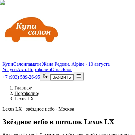
КупиСалон
памяти Жана Редели, Alpine · 10 августа
Услуги
Авто
Портфолио
О нас
Блог
+7 (903) 589-26-95
ЗАЯВИТЬ
Главная
/
Портфолио
/
Lexus LX
Lexus LX · звёздное небо · Москва
Звёздное небо в потолок
Lexus
LX
Владелец Lexus LX захотел, чтобы вечерний салон переставал