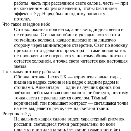
работы: часть при рассеянном свете салона, часть — при
выключенном общем освещении, чтобы был виден
эффект звёзд. Наряд был по одному элементу —
потолку.
Что такое звёздное небо
Оптоволоконная подсветка, а не светодиодная лента и
не гирлянда. С изнанки обивки укладываются сотни
тончайших волокон, каждое выведено на лицевую
сторону через миниатюрное отверстие. Свет по волокну
приходит от отдельного проектора — сами волокна ток
не проводят и не нагреваются, поэтому обивка потолка
остаётся холодной, а точка света читается как настоящая
звезда.
По какому потолку работали
Обивка потолка Lexus LX — коричневая алькантара,
видна на кадрах салона и на кадре с задним рядом и
стойками. Алькантара — один из лучших фонов под
звёздное небо: матовая поверхность не бликует, поэтому
точка света не расплывается ореолом. Тёмный
коричневый тон повышает контраст — светящаяся точка
на нём выделяется резче, чем на светлой ткани.
Рисунок звёзд
На дальних кадрах салона виден характерный рисунок
россыпи: светящиеся точки распределены по всей
плоскости потолка ровно, без явной геометрии и без