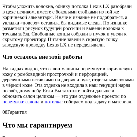
Чтобы уложить волокна, обивку потолка Lexus LX разобрали
в цехе целиком, вместе с боковыми стойками из той же
коричневой алькантары. Иначе к изнанке не подобраться, а
укладка «поверх» оставила бы видимые следы. По изнанке
разметили рисунок будущей россыпи и вывели волокна к
точкам звёзд. Свободные концы собрали в пучок и увели к
скрытому проектору. Питание завели в скрытую точку —
заводскую проводку Lexus LX не переделывали.
Что осталось вне этой работы
На кадрах видно, что салон машины перетянут в коричневую
кожу с ромбовидной прострочкой и перфорацией,
деревянными вставками на дверях и руле, отдельными зонами
в чёрной коже. Эта отделка не входила в наш текущий наряд
по звёздному небу. Если Вы захотите пойти дальше и
обновить салон целиком — это уже отдельные проекты по
перетяжке салона
и
потолка
: собираем под задачу и материал.
08
Гарантия
Что мы гарантируем