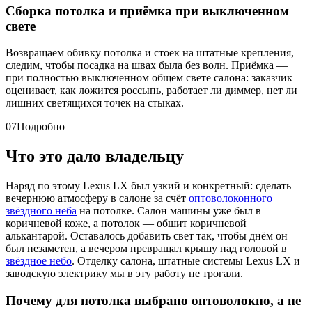
Сборка потолка и приёмка при выключенном
свете
Возвращаем обивку потолка и стоек на штатные крепления,
следим, чтобы посадка на швах была без волн. Приёмка —
при полностью выключенном общем свете салона: заказчик
оценивает, как ложится россыпь, работает ли диммер, нет ли
лишних светящихся точек на стыках.
07
Подробно
Что это дало владельцу
Наряд по этому Lexus LX был узкий и конкретный: сделать
вечернюю атмосферу в салоне за счёт
оптоволоконного
звёздного неба
на потолке. Салон машины уже был в
коричневой коже, а потолок — обшит коричневой
алькантарой. Оставалось добавить свет так, чтобы днём он
был незаметен, а вечером превращал крышу над головой в
звёздное небо
. Отделку салона, штатные системы Lexus LX и
заводскую электрику мы в эту работу не трогали.
Почему для потолка выбрано оптоволокно, а не