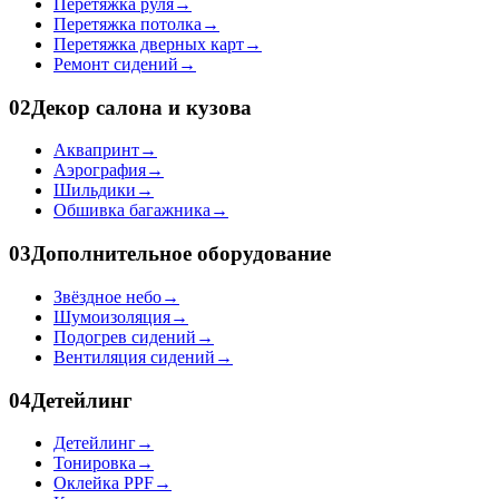
Перетяжка руля
→
Перетяжка потолка
→
Перетяжка дверных карт
→
Ремонт сидений
→
02
Декор салона и кузова
Аквапринт
→
Аэрография
→
Шильдики
→
Обшивка багажника
→
03
Дополнительное оборудование
Звёздное небо
→
Шумоизоляция
→
Подогрев сидений
→
Вентиляция сидений
→
04
Детейлинг
Детейлинг
→
Тонировка
→
Оклейка PPF
→