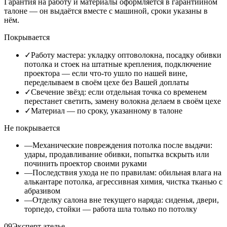
Гарантия на работу и материалы оформляется в гарантийном
талоне — он выдаётся вместе с машиной, сроки указаны в
нём.
Покрывается
✓
Работу мастера: укладку оптоволокна, посадку обивки
потолка и стоек на штатные крепления, подключение
проектора — если что-то ушло по нашей вине,
переделываем в своём цехе без Вашей доплаты
✓
Свечение звёзд: если отдельная точка со временем
перестанет светить, замену волокна делаем в своём цехе
✓
Материал — по сроку, указанному в талоне
Не покрывается
—
Механические повреждения потолка после выдачи:
удары, продавливание обивки, попытка вскрыть или
починить проектор своими руками
—
Последствия ухода не по правилам: обильная влага на
алькантаре потолка, агрессивная химия, чистка тканью с
абразивом
—
Отделку салона вне текущего наряда: сиденья, двери,
торпедо, стойки — работа шла только по потолку
09
Эксперт ателье