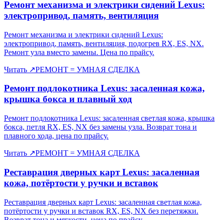
Ремонт механизма и электрики сидений Lexus:
электропривод, память, вентиляция
Ремонт механизма и электрики сидений Lexus:
электропривод, память, вентиляция, подогрев RX, ES, NX.
Ремонт узла вместо замены. Цена по прайсу.
Читать
↗
РЕМОНТ = УМНАЯ СДЕЛКА
Ремонт подлокотника Lexus: засаленная кожа,
крышка бокса и плавный ход
Ремонт подлокотника Lexus: засаленная светлая кожа, крышка
бокса, петля RX, ES, NX без замены узла. Возврат тона и
плавного хода, цена по прайсу.
Читать
↗
РЕМОНТ = УМНАЯ СДЕЛКА
Реставрация дверных карт Lexus: засаленная
кожа, потёртости у ручки и вставок
Реставрация дверных карт Lexus: засаленная светлая кожа,
потёртости у ручки и вставок RX, ES, NX без перетяжки.
Возврат тона и мягкости, цена по прайсу.