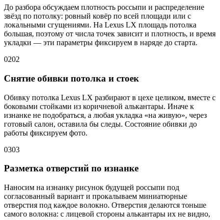
До разбора обсуждаем плотность россыпи и распределение
звёзд по потолку: ровный ковёр по всей площади или с
локальными сгущениями. На Lexus LX площадь потолка
большая, поэтому от числа точек зависит и плотность, и время
укладки — эти параметры фиксируем в наряде до старта.
02
02
Снятие обивки потолка и стоек
Обивку потолка Lexus LX разбирают в цехе целиком, вместе с
боковыми стойками из коричневой алькантары. Иначе к
изнанке не подобраться, а любая укладка «на живую», через
готовый салон, оставила бы следы. Состояние обивки до
работы фиксируем фото.
03
03
Разметка отверстий по изнанке
Наносим на изнанку рисунок будущей россыпи под
согласованный вариант и прокалываем миниатюрные
отверстия под каждое волокно. Отверстия делаются тоньше
самого волокна: с лицевой стороны алькантары их не видно,