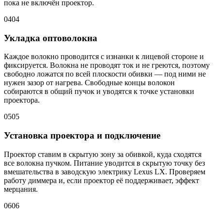
пока не включён проектор.
04
04
Укладка оптоволокна
Каждое волокно проводится с изнанки к лицевой стороне и
фиксируется. Волокна не проводят ток и не греются, поэтому
свободно ложатся по всей плоскости обивки — под ними не
нужен зазор от нагрева. Свободные концы волокон
собираются в общий пучок и уводятся к точке установки
проектора.
05
05
Установка проектора и подключение
Проектор ставим в скрытую зону за обивкой, куда сходятся
все волокна пучком. Питание уводится в скрытую точку без
вмешательства в заводскую электрику Lexus LX. Проверяем
работу диммера и, если проектор её поддерживает, эффект
мерцания.
06
06