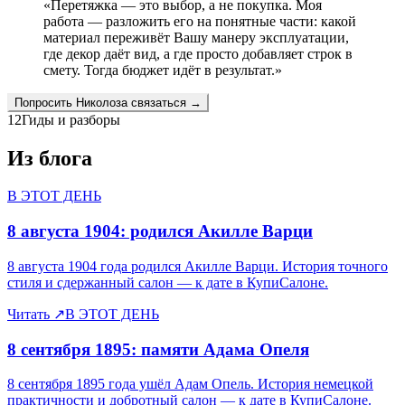
«
Перетяжка — это выбор, а не покупка. Моя
работа — разложить его на понятные части: какой
материал переживёт Вашу манеру эксплуатации,
где декор даёт вид, а где просто добавляет строк в
смету. Тогда бюджет идёт в результат.
»
Попросить
Николоза
связаться →
12
Гиды и разборы
Из блога
В ЭТОТ ДЕНЬ
8 августа 1904: родился Акилле Варци
8 августа 1904 года родился Акилле Варци. История точного
стиля и сдержанный салон — к дате в КупиСалоне.
Читать
↗
В ЭТОТ ДЕНЬ
8 сентября 1895: памяти Адама Опеля
8 сентября 1895 года ушёл Адам Опель. История немецкой
практичности и добротный салон — к дате в КупиСалоне.