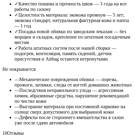
✓
Качество пошива и прочность швов — 3 года на все
работы по салону
✓
Целостность материала: экокожа премиум — 5 лет;
экокожа стандарт, натуральная фактурная кожа и наппа
— 1 год
✓
Посадка новой обивки по заводским лекалам — без
морщин и складок, крепление по штатным посадочным
местам
✓
Работа штатных систем после нашей сборки —
подогрев, вентиляция, память сидений, датчик
присутствия и Airbag остаются нетронутыми
Не покрывается
—
Механические повреждения обивки — порезы,
прожоги, затяжки, следы от когтей домашних животных
—
Последствия неправильного ухода — агрессивная
химия, абразивные средства, нарушение рекомендаций
по чистке кожи
—
Выгорание материала при постоянной парковке на
солнце сверх допустимого для выбранной кожи
—
Дефекты после стороннего вмешательства в салон
уже после сдачи автомобиля
10
Отзывы