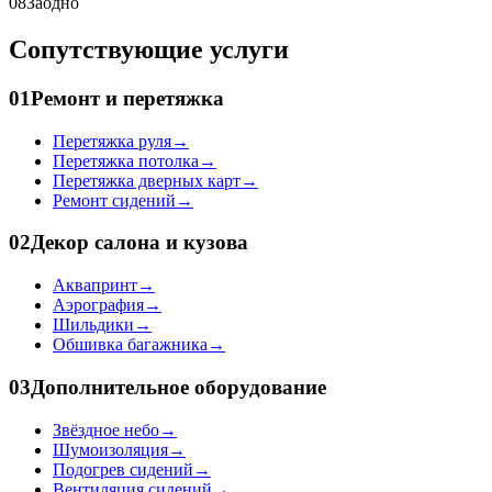
08
Заодно
Сопутствующие услуги
01
Ремонт и перетяжка
Перетяжка руля
→
Перетяжка потолка
→
Перетяжка дверных карт
→
Ремонт сидений
→
02
Декор салона и кузова
Аквапринт
→
Аэрография
→
Шильдики
→
Обшивка багажника
→
03
Дополнительное оборудование
Звёздное небо
→
Шумоизоляция
→
Подогрев сидений
→
Вентиляция сидений
→