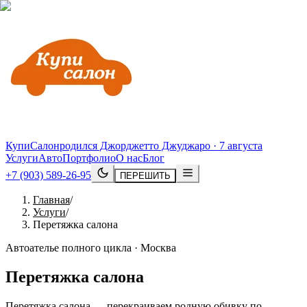
КупиСалон
родился Джорджетто Джуджаро · 7 августа
Услуги
Авто
Портфолио
О нас
Блог
+7 (903) 589-26-95
ПЕРЕШИТЬ
Главная
/
Услуги
/
Перетяжка салона
Автоателье полного цикла · Москва
Перетяжка салона
Перетяжка салона — перекраиваем родную обивку по