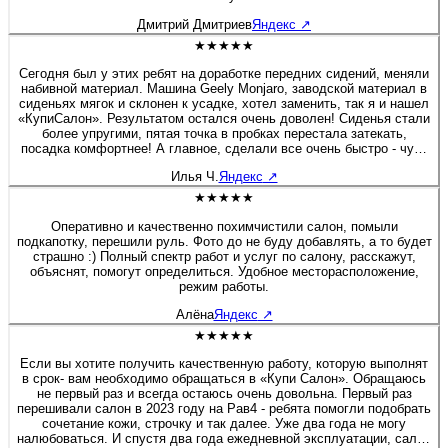
Дмитрий Дмитриев
Яндекс
↗
★★★★★
Сегодня был у этих ребят на доработке передних сидений, меняли
набивной материал. Машина Geely Monjaro, заводской материал в
сиденьях мягок и склонен к усадке, хотел заменить, так я и нашел
«КупиСалон». Результатом остался очень доволен! Сиденья стали
более упругими, пятая точка в пробках перестала затекать,
посадка комфортнее! А главное, сделали все очень быстро - чуть
больше полутора часов и я уже ехал домой. Бонусом была
Илья Ч.
Яндекс
↗
короткая экскурсия по производственным цехам. Действительно
люди «болеют» своим делом, а это редкость! Очень приятная
★★★★★
редкость! Рекомендую 100%! Желаю этой Компании не
останавливаться на достигнутом, професстонального и
Оперативно и качественно похимчистили салон, помыли
технологического роста! Молодцы! 👍
подкапотку, перешили руль. Фото до не буду добавлять, а то будет
страшно :) Полный спектр работ и услуг по салону, расскажут,
объяснят, помогут определиться. Удобное месторасположение,
режим работы.
Алёна
Яндекс
↗
★★★★★
Если вы хотите получить качественную работу, которую выполнят
в срок- вам необходимо обращаться в «Купи Салон». Обращаюсь
не первый раз и всегда остаюсь очень довольна. Первый раз
перешивали салон в 2023 году на Рав4 - ребята помогли подобрать
сочетание кожи, строчку и так далее. Уже два года не могу
налюбоваться. И спустя два года ежедневной эксплуатации, салон