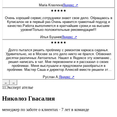
будто я только забрала после перешива. Сейчас перешивала руль
Maria Krasnova
Яндекс
↗
на Солярисе. Здесь работают профессионалы своего дела!
★★★★★
Очень хороший сервис,сотрудники знают свое дело. Обращаюсь в
Куписалон не в первый раз.Очень нравится грамотный подход и
качество.Работа выполняется в кратчайшие сроки,и на высшем
уровне!Только положительные рекомендации!!!
Илья Бушнев
Яндекс
↗
★★★★★
Долго пытался решить проблему с ремонтом каркаса сиденья.
Удивительно, но в Москве за это дело никто не брался. Обзвонил
десятки различных Автоателье. Нашел в Яндексе эту компанию ,
решил написать в чат. Мне перезвонили и я рассказал о своих
проблемах. Меня выслушали и предложили разобраться в
проблеме. Мастер Саша и директор Алексей вместе решили это
вопрос. Хочу дополнить, что я приятно удивлен был, как директор
Руслан А.
Яндекс
↗
вовлечен в работу, помогал своим сотрудникам и через 2 дня мне
позвонил, чтобы узнать результат. Купи салон - профессионалы! К
←
→
сожалению больше 5 звёзд поставить не могу :) Руслан - Мазда 6
11
Эксперт ателье
Николоз Гвасалия
менеджер по заботе о клиентах
·
7
лет в команде