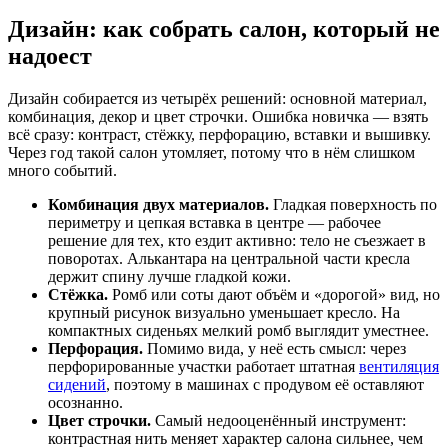
Дизайн: как собрать салон, который не
надоест
Дизайн собирается из четырёх решений: основной материал,
комбинация, декор и цвет строчки. Ошибка новичка — взять
всё сразу: контраст, стёжку, перфорацию, вставки и вышивку.
Через год такой салон утомляет, потому что в нём слишком
много событий.
Комбинация двух материалов.
Гладкая поверхность по
периметру и цепкая вставка в центре — рабочее
решение для тех, кто ездит активно: тело не съезжает в
поворотах. Алькантара на центральной части кресла
держит спину лучше гладкой кожи.
Стёжка.
Ромб или соты дают объём и «дорогой» вид, но
крупный рисунок визуально уменьшает кресло. На
компактных сиденьях мелкий ромб выглядит уместнее.
Перфорация.
Помимо вида, у неё есть смысл: через
перфорированные участки работает штатная
вентиляция
сидений
, поэтому в машинах с продувом её оставляют
осознанно.
Цвет строчки.
Самый недооценённый инструмент:
контрастная нить меняет характер салона сильнее, чем