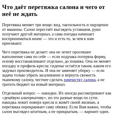
Что даёт перетяжка салона и чего от
неё не ждать
Перетяжка меняет три вещи: вид, тактильность и ощущение
от машины. Салон перестаёт выглядеть уставшим, руки
получают другой материал, а сама поездка начинает
восприниматься иначе — это и есть то, за чем к нам
приезжают.
Чего перетяжка не делает: она не лечит просевшее
наполнение сама по себе — если подушка потеряла форму,
основу восстанавливают отдельно, до пошива. Она не меняет
посадку и профиль кресла: сиденье остаётся таким, каким его
задумал производитель. И она не заменяет уборку — если
задача только убрать засаливание и вернуть свежесть
тканевому салону, честнее сделать
химчистку салона
, а не
тратить бюджет на новый материал.
Отдельный вопрос — накидки. Их иногда рассматривают как
«дешёвую альтернативу», но это разные вещи по сути:
накидка лежит поверх кресла и живёт своей жизнью, а
перетяжка перекраивает саму обивку. Если Вам важно, чтобы
салон выглядел штатным, а не прикрытым, — вариант один.