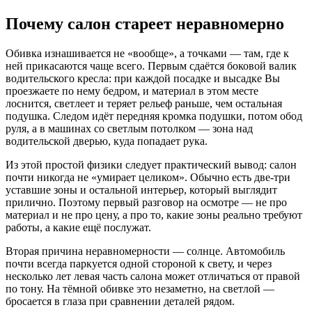
Почему салон стареет неравномерно
Обивка изнашивается не «вообще», а точками — там, где к
ней прикасаются чаще всего. Первым сдаётся боковой валик
водительского кресла: при каждой посадке и высадке Вы
проезжаете по нему бедром, и материал в этом месте
лоснится, светлеет и теряет рельеф раньше, чем остальная
подушка. Следом идёт передняя кромка подушки, потом обод
руля, а в машинах со светлым потолком — зона над
водительской дверью, куда попадает рука.
Из этой простой физики следует практический вывод: салон
почти никогда не «умирает целиком». Обычно есть две-три
уставшие зоны и остальной интерьер, который выглядит
прилично. Поэтому первый разговор на осмотре — не про
материал и не про цену, а про то, какие зоны реально требуют
работы, а какие ещё послужат.
Вторая причина неравномерности — солнце. Автомобиль
почти всегда паркуется одной стороной к свету, и через
несколько лет левая часть салона может отличаться от правой
по тону. На тёмной обивке это незаметно, на светлой —
бросается в глаза при сравнении деталей рядом.