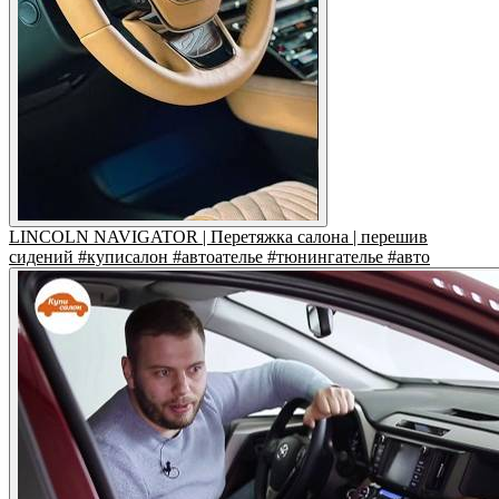
LINCOLN NAVIGATOR | Перетяжка салона | перешив
сидений #куписалон #автоателье #тюнингателье #авто