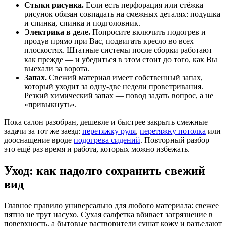
Стыки рисунка.
Если есть перфорация или стёжка —
рисунок обязан совпадать на смежных деталях: подушка
и спинка, спинка и подголовник.
Электрика в деле.
Попросите включить подогрев и
продув прямо при Вас, подвигать кресло во всех
плоскостях. Штатные системы после сборки работают
как прежде — и убедиться в этом стоит до того, как Вы
выехали за ворота.
Запах.
Свежий материал имеет собственный запах,
который уходит за одну-две недели проветривания.
Резкий химический запах — повод задать вопрос, а не
«привыкнуть».
Пока салон разобран, дешевле и быстрее закрыть смежные
задачи за тот же заезд:
перетяжку руля
,
перетяжку потолка
или
дооснащение вроде
подогрева сидений
. Повторный разбор —
это ещё раз время и работа, которых можно избежать.
Уход: как надолго сохранить свежий
вид
Главное правило универсально для любого материала: свежее
пятно не трут насухо. Сухая салфетка вбивает загрязнение в
поверхность, а бытовые растворители сушат кожу и разъедают