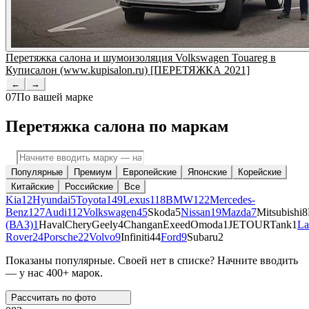
Перетяжка салона и шумоизоляция Volkswagen Touareg в
Куписалон (www.kupisalon.ru) [ПЕРЕТЯЖКА 2021]
←
→
07
По вашей марке
Перетяжка салона по маркам
Популярные
Премиум
Европейские
Японские
Корейские
Китайские
Российские
Все
Kia
12
Hyundai
5
Toyota
149
Lexus
118
BMW
122
Mercedes-
Benz
127
Audi
112
Volkswagen
45
Skoda
5
Nissan
19
Mazda
7
Mitsubishi
8
(ВАЗ)
1
Haval
Chery
Geely
4
Changan
Exeed
Omoda
1
JETOUR
Tank
1
La
Rover
24
Porsche
22
Volvo
9
Infiniti
44
Ford
9
Subaru
2
Показаны популярные. Своей нет в списке? Начните вводить
— у нас 400+ марок.
Рассчитать по
фото