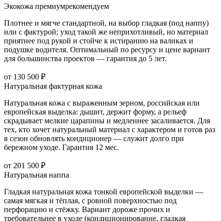
Экокожа премиум
рекомендуем
Плотнее и мягче стандартной, на выбор гладкая (под наппу)
или с фактурой; уход такой же неприхотливый, но материал
приятнее под рукой и стойче к истиранию на валиках и
подушке водителя. Оптимальный по ресурсу и цене вариант
для большинства проектов — гарантия до 5 лет.
от 130 500 ₽
Натуральная фактурная кожа
Натуральная кожа с выраженным зерном, российская или
европейская выделка: дышит, держит форму, а рельеф
скрадывает мелкие царапины и медленнее засаливается. Для
тех, кто хочет натуральный материал с характером и готов раз
в сезон обновлять кондиционер — служит долго при
бережном уходе. Гарантия 12 мес.
от 201 500 ₽
Натуральная наппа
Гладкая натуральная кожа тонкой европейской выделки —
самая мягкая и тёплая, с ровной поверхностью под
перфорацию и стёжку. Вариант дороже прочих и
требовательнее в уходе (кондиционирование, гладкая