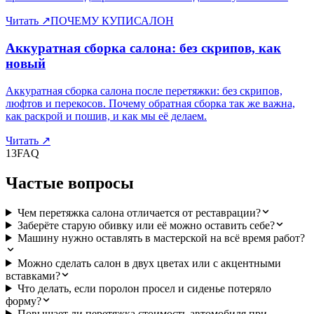
Читать
↗
ПОЧЕМУ КУПИСАЛОН
Аккуратная сборка салона: без скрипов, как
новый
Аккуратная сборка салона после перетяжки: без скрипов,
люфтов и перекосов. Почему обратная сборка так же важна,
как раскрой и пошив, и как мы её делаем.
Читать
↗
13
FAQ
Частые вопросы
Чем перетяжка салона отличается от реставрации?
Заберёте старую обивку или её можно оставить себе?
Машину нужно оставлять в мастерской на всё время работ?
Можно сделать салон в двух цветах или с акцентными
вставками?
Что делать, если поролон просел и сиденье потеряло
форму?
Повышает ли перетяжка стоимость автомобиля при