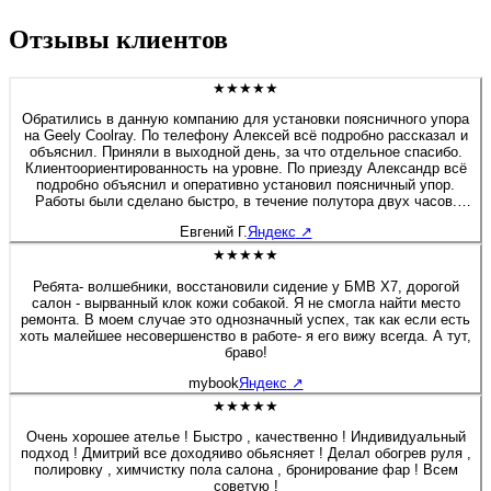
Отзывы клиентов
★★★★★
Обратились в данную компанию для установки поясничного упора
на Geely Coolray. По телефону Алексей всё подробно рассказал и
объяснил. Приняли в выходной день, за что отдельное спасибо.
Клиентоориентированность на уровне. По приезду Александр всё
подробно объяснил и оперативно установил поясничный упор.
Работы были сделано быстро, в течение полутора двух часов.
Если будет нужно сделать какие-либо работы связанные с
Евгений Г.
Яндекс
↗
перешивом и модернизацией салона, детейлингом, то обязательно
обращусь в данную компанию. Алексей спасибо Вам и
★★★★★
процветания компании.
Ребята- волшебники, восстановили сидение у БМВ Х7, дорогой
салон - вырванный клок кожи собакой. Я не смогла найти место
ремонта. В моем случае это однозначный успех, так как если есть
хоть малейшее несовершенство в работе- я его вижу всегда. А тут,
браво!
mybook
Яндекс
↗
★★★★★
Очень хорошее ателье ! Быстро , качественно ! Индивидуальный
подход ! Дмитрий все доходяиво обьясняет ! Делал обогрев руля ,
полировку , химчистку пола салона , бронирование фар ! Всем
советую !