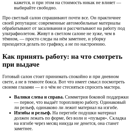
кажется, и при этом на стоимость никак не влияет —
выбирайте свободно.
Про светлый салон спрашивают почти все. Он практичнее
своей репутации: современные автомобильные материалы
обрабатывают от засаливания и рассчитывают на работу под
ультрафиолетом. Живут в светлом салоне не хуже, чем в
тёмном, — просто следы на нём заметнее, и уборку
приходится делать по графику, а не по настроению.
Как принять работу: на что смотреть
при выдаче
Готовый салон стоит принимать спокойно и при дневном
свете, а не в темноте бокса. Вот что имеет смысл посмотреть
своими глазами — и о чём не стесняться спросить мастера.
Валики слева и справа.
Симметрия боковой поддержки
— первое, что выдаёт торопливую работу. Одинаковый
ли рельеф, одинаково ли лежит материал на изгибе.
Изгибы и рельеф.
На перегибе подушки материал
должен лежать по форме, без волн и «пузыря». Складка
на изгибе через месяц никуда не денется, она станет
заметнее.