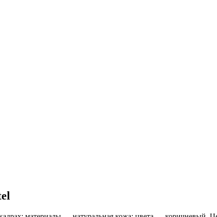
el
На кадрах: материалы — натуральная кожа; цвета — коричневый. 