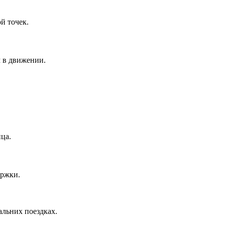
й точек.
 в движении.
.
ца.
ержки.
альних поездках.