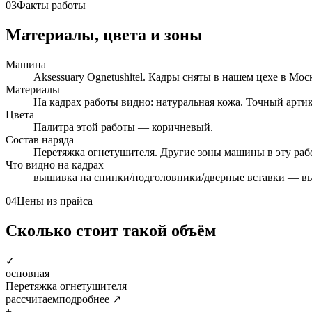
03
Факты работы
Материалы, цвета и зоны
Машина
Aksessuary Ognetushitel. Кадры сняты в нашем цехе в Моск
Материалы
На кадрах работы видно: натуральная кожа. Точный арти
Цвета
Палитра этой работы — коричневый.
Состав наряда
Перетяжка огнетушителя. Другие зоны машины в эту рабо
Что видно на кадрах
вышивка на спинки/подголовники/дверные вставки — вы
04
Цены из прайса
Сколько стоит такой объём
✓
основная
Перетяжка огнетушителя
рассчитаем
подробнее ↗
+