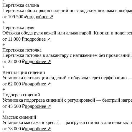
Перетяжка салона
Перетяжка обоих рядов сидений по заводским лекалам в выбра
от 109 500 ₽
подробнее ↗
+
Перетяжка руля
Обтяжка обода руля кожей или алькантарой. Кнопки и подогрев
от 11 000 ₽
подробнее ↗
+
Перетяжка потолка
Перетяжка потолка в алькантару с натяжением без провисаний.
от 22 000 ₽
подробнее ↗
+
Вентиляция сидений
Установка вентиляции сидений с обдувом через перфорацию — 
от 62 000 ₽
подробнее ↗
+
Подогрев сидений
Установка подогрева сидений с регулировкой — быстрый нагре
от 45 500 ₽
подробнее ↗
+
Массаж сидений
Установка массажа в кресла — разгрузка спины в длительных п
от 78 000 ₽
подробнее ↗