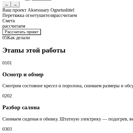
←
→
Ваш проект
Aksessuary Ognetushitel
Перетяжка огнетушителя
рассчитаем
Смета
рассчитаем
Рассчитать проект
05
Как делали
Этапы этой работы
01
01
Осмотр и обмер
Смотрим состояние кресел и поролона, снимаем размеры и обс
02
02
Разбор салона
Снимаем сиденья и обивку. Штатную электрику — подогрев, ве
03
03