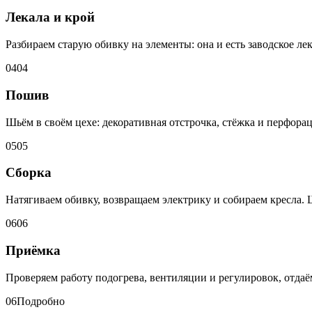
Лекала и крой
Разбираем старую обивку на элементы: она и есть заводское ле
04
04
Пошив
Шьём в своём цехе: декоративная отстрочка, стёжка и перфора
05
05
Сборка
Натягиваем обивку, возвращаем электрику и собираем кресла.
06
06
Приёмка
Проверяем работу подогрева, вентиляции и регулировок, отда
06
Подробно