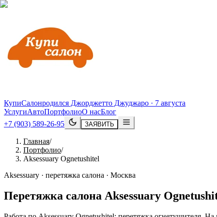
КупиСалон
родился Джорджетто Джуджаро · 7 августа
Услуги
Авто
Портфолио
О нас
Блог
+7 (903) 589-26-95
ЗАЯВИТЬ
Главная
/
Портфолио
/
Aksessuary Ognetushitel
Aksessuary · перетяжка салона · Москва
Перетяжка салона
Aksessuary
Ognetushit
Работа по Aksessuary Ognetushitel: перетяжка огнетушителя. 