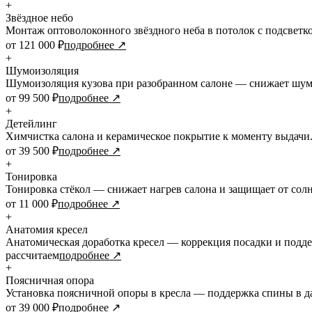
+
Звёздное небо
Монтаж оптоволоконного звёздного неба в потолок с подсветко
от 121 000 ₽
подробнее ↗
+
Шумоизоляция
Шумоизоляция кузова при разобранном салоне — снижает шум
от 99 500 ₽
подробнее ↗
+
Детейлинг
Химчистка салона и керамическое покрытие к моменту выдачи
от 39 500 ₽
подробнее ↗
+
Тонировка
Тонировка стёкол — снижает нагрев салона и защищает от солн
от 11 000 ₽
подробнее ↗
+
Анатомия кресел
Анатомическая доработка кресел — коррекция посадки и подд
рассчитаем
подробнее ↗
+
Поясничная опора
Установка поясничной опоры в кресла — поддержка спины в д
от 39 000 ₽
подробнее ↗