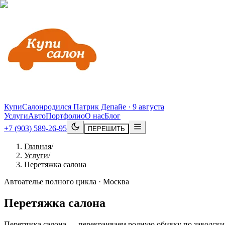
КупиСалон
родился Патрик Депайе · 9 августа
Услуги
Авто
Портфолио
О нас
Блог
+7 (903) 589-26-95
ПЕРЕШИТЬ
Главная
/
Услуги
/
Перетяжка салона
Автоателье полного цикла · Москва
Перетяжка салона
Перетяжка салона — перекраиваем родную обивку по заводским