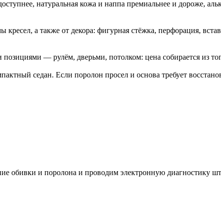
 доступнее, натуральная кожа и наппа премиальнее и дороже, а
ы кресел, а также от декора: фигурная стёжка, перфорация, вст
и позициями — рулём, дверьми, потолком: цена собирается из то
актный седан. Если поролон просел и основа требует восстанов
яние обивки и поролона и проводим электронную диагностику 