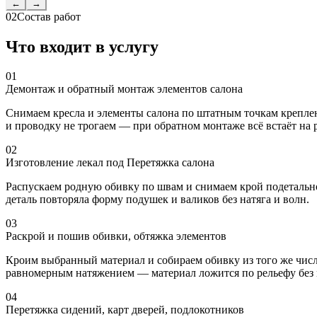
←
→
02
Состав работ
Что входит в услугу
01
Демонтаж и обратный монтаж элементов салона
Снимаем кресла и элементы салона по штатным точкам креплен
и проводку не трогаем — при обратном монтаже всё встаёт на 
02
Изготовление лекал под Перетяжка салона
Распускаем родную обивку по швам и снимаем крой подетально,
деталь повторяла форму подушек и валиков без натяга и волн.
03
Раскрой и пошив обивки, обтяжка элементов
Кроим выбранный материал и собираем обивку из того же числ
равномерным натяжением — материал ложится по рельефу без
04
Перетяжка сидений, карт дверей, подлокотников