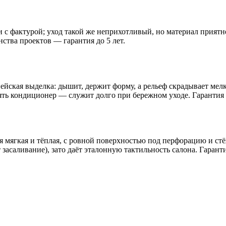
ли с фактурой; уход такой же неприхотливый, но материал прият
ства проектов — гарантия до 5 лет.
йская выделка: дышит, держит форму, а рельеф скрадывает мелки
лять кондиционер — служит долго при бережном уходе. Гарантия 
 мягкая и тёплая, с ровной поверхностью под перфорацию и стё
засаливание), зато даёт эталонную тактильность салона. Гаранти