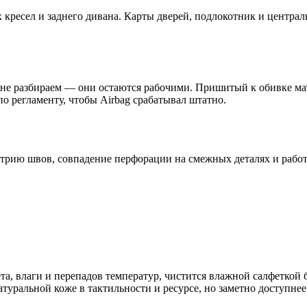
х кресел и заднего дивана. Карты дверей, подлокотник и центр
не разбираем — они остаются рабочими. Пришитый к обивке мат 
 регламенту, чтобы Airbag срабатывал штатно.
етрию швов, совпадение перфорации на смежных деталях и работ
лета, влаги и перепадов температур, чистится влажной салфетк
уральной коже в тактильности и ресурсе, но заметно доступнее.