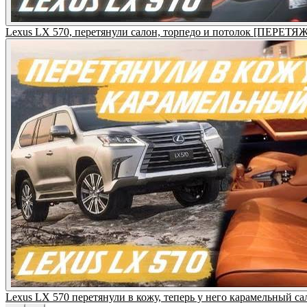
Lexus LX 570, перетянули салон, торпедо и потолок [ПЕРЕТ
Lexus LX 570 перетянули в кожу, теперь у него карамельны