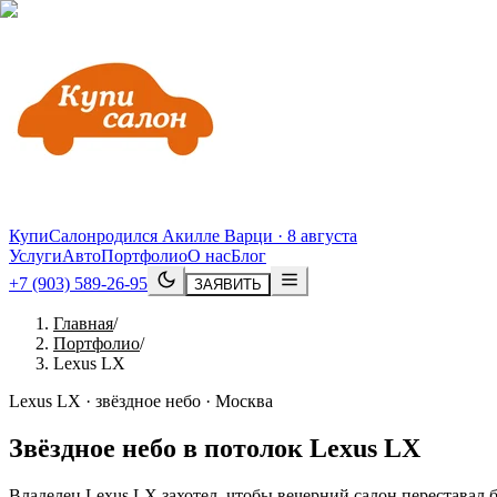
КупиСалон
родился Акилле Варци · 8 августа
Услуги
Авто
Портфолио
О нас
Блог
+7 (903) 589-26-95
ЗАЯВИТЬ
Главная
/
Портфолио
/
Lexus LX
Lexus LX · звёздное небо · Москва
Звёздное небо в потолок
Lexus
LX
Владелец Lexus LX захотел, чтобы вечерний салон переставал 