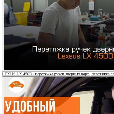
LEXUS LX 450D | перетяжка ручек дверных карт | перетяжка а