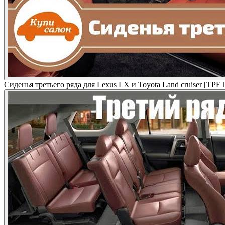
Сиденья третьего ряда для Lexus LX и Toyota Land cruiser [ТР