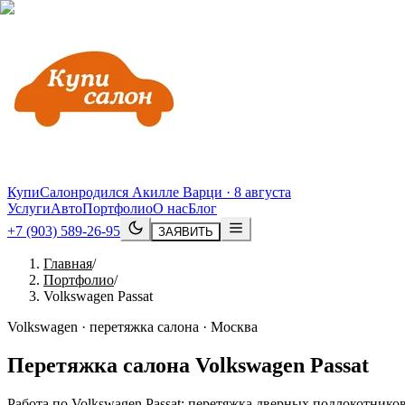
КупиСалон
родился Акилле Варци · 8 августа
Услуги
Авто
Портфолио
О нас
Блог
+7 (903) 589-26-95
ЗАЯВИТЬ
Главная
/
Портфолио
/
Volkswagen Passat
Volkswagen · перетяжка салона · Москва
Перетяжка салона
Volkswagen
Passat
Работа по Volkswagen Passat: перетяжка дверных подлокотнико