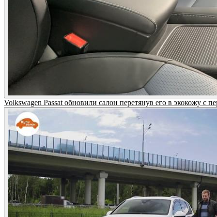
Volkswagen Passat обновили салон перетянув его в экокожу с п