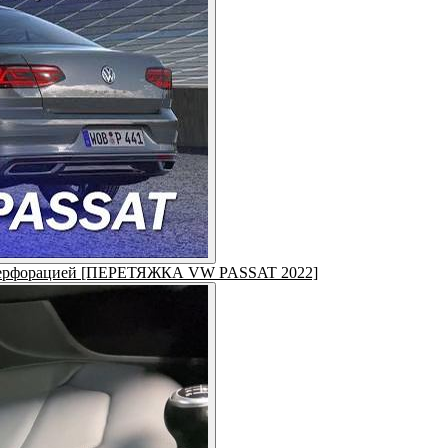
у с перфорацией [ПЕРЕТЯЖКА VW PASSAT 2022]