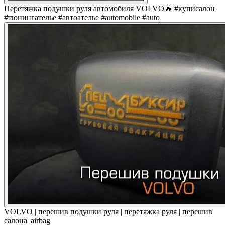
Перетяжка подушки руля автомобиля VOLVO🔥 #куписалон
#тюнингателье #автоателье #automobile #auto
VOLVO | перешив подушки руля | перетяжка руля | перешив
салона |airbag