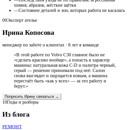
химия, абразив, жёсткие щётки
—
Состояние деталей и зон, которых работа не касалась
09
Эксперт ателье
Ирина Копосова
менеджер по заботе о клиентах
·
8
лет в команде
«
В этой работе по Volvo C30 главное было не
«сделать красиво вообще», а попасть в характер
машины: натуральная кожа C-D и палитра черный,
серый — решение принимали под неё. Салон
снова выглядит и ощущается новым, а машина
перестаёт быть «как у всех» — за это работу и
берут.
»
Попросить
Ирину
связаться →
10
Гиды и разборы
Из блога
РЕМОНТ