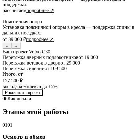
поддержки.
рассчитаем
подробнее ↗
+
Поясничная опора
Установка поясничной опоры в кресла — поддержка спины в
дальних поездках.
от 39 000 ₽
подробнее ↗
←
→
Ваш проект
Volvo C30
Перетяжка дверных подлокотников
от 19 000
Перетяжка вставок в двери
от 29 000
Перетяжка сидений
от 109 500
Итого, от
157 500 ₽
выгода комплекса до 15%
Рассчитать проект
06
Как делали
Этапы этой работы
01
01
Осмотр и обмер