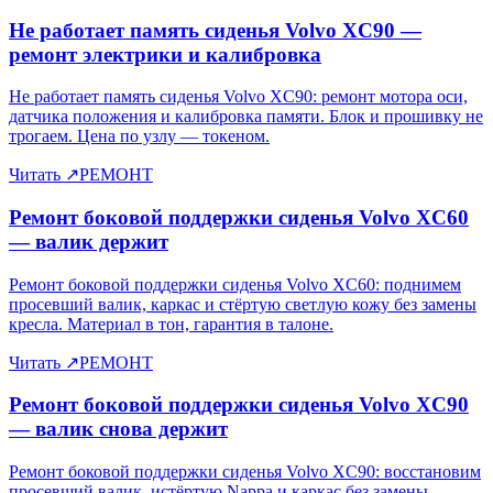
Не работает память сиденья Volvo XC90 —
ремонт электрики и калибровка
Не работает память сиденья Volvo XC90: ремонт мотора оси,
датчика положения и калибровка памяти. Блок и прошивку не
трогаем. Цена по узлу — токеном.
Читать
↗
РЕМОНТ
Ремонт боковой поддержки сиденья Volvo XC60
— валик держит
Ремонт боковой поддержки сиденья Volvo XC60: поднимем
просевший валик, каркас и стёртую светлую кожу без замены
кресла. Материал в тон, гарантия в талоне.
Читать
↗
РЕМОНТ
Ремонт боковой поддержки сиденья Volvo XC90
— валик снова держит
Ремонт боковой поддержки сиденья Volvo XC90: восстановим
просевший валик, истёртую Nappa и каркас без замены