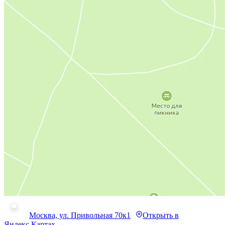
Москва, ул. Привольная 70к1
Открыть в
Яндекс.Картах →