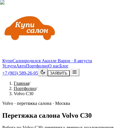
КупиСалон
родился Акилле Варци · 8 августа
Услуги
Авто
Портфолио
О нас
Блог
+7 (903) 589-26-95
ЗАЯВИТЬ
Главная
/
Портфолио
/
Volvo C30
Volvo · перетяжка салона · Москва
Перетяжка салона
Volvo
C30
Работа по Volvo C30: перетяжка дверных подлокотников,