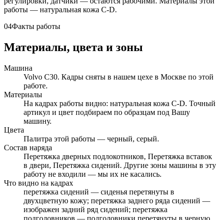
регулировки, датчики — остаются рабочими. Материалы этой
работы — натуральная кожа C-D.
04
Факты работы
Материалы, цвета и зоны
Машина
Volvo C30. Кадры сняты в нашем цехе в Москве по этой
работе.
Материалы
На кадрах работы видно: натуральная кожа C-D. Точный
артикул и цвет подбираем по образцам под Вашу
машину.
Цвета
Палитра этой работы — черный, серый.
Состав наряда
Перетяжка дверных подлокотников, Перетяжка вставок
в двери, Перетяжка сидений. Другие зоны машины в эту
работу не входили — мы их не касались.
Что видно на кадрах
перетяжка сидений — сиденья перетянуты в
двухцветную кожу; перетяжка заднего ряда сидений —
изображен задний ряд сидений; перетяжка
подголовников — подголовники перетянуты в черную