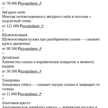
от 78 000 ₽
подробнее ↗
+
Звёздное небо
Монтаж оптоволоконного звёздного неба в потолок с
подсветкой точек.
от 121 000 ₽
подробнее ↗
+
Шумоизоляция
Шумоизоляция кузова при разобранном салоне — снижает
шум в движении.
от 99 500 ₽
подробнее ↗
+
Детейлинг
Химчистка салона и керамическое покрытие к моменту
выдачи.
от 39 500 ₽
подробнее ↗
+
Тонировка
Тонировка стёкол — снижает нагрев салона и защищает от
солнца.
от 11 000 ₽
подробнее ↗
+
Анатомия кресел
Анатомическая доработка кресел — коррекция посадки и