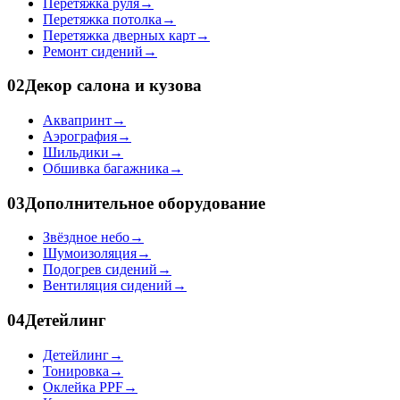
Перетяжка руля
→
Перетяжка потолка
→
Перетяжка дверных карт
→
Ремонт сидений
→
02
Декор салона и кузова
Аквапринт
→
Аэрография
→
Шильдики
→
Обшивка багажника
→
03
Дополнительное оборудование
Звёздное небо
→
Шумоизоляция
→
Подогрев сидений
→
Вентиляция сидений
→
04
Детейлинг
Детейлинг
→
Тонировка
→
Оклейка PPF
→