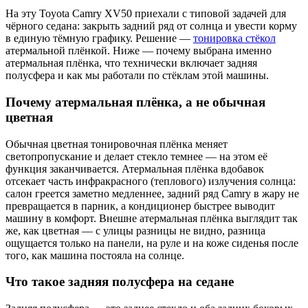
На эту Toyota Camry XV50 приехали с типовой задачей для
чёрного седана: закрыть задний ряд от солнца и увести корму
в единую тёмную графику. Решение —
тонировка стёкол
атермальной плёнкой. Ниже — почему выбрана именно
атермальная плёнка, что технически включает задняя
полусфера и как мы работали по стёклам этой машины.
Почему атермальная плёнка, а не обычная
цветная
Обычная цветная тонировочная плёнка меняет
светопропускание и делает стекло темнее — на этом её
функция заканчивается. Атермальная плёнка вдобавок
отсекает часть инфракрасного (теплового) излучения солнца:
салон греется заметно медленнее, задний ряд Camry в жару не
превращается в парник, а кондиционер быстрее выводит
машину в комфорт. Внешне атермальная плёнка выглядит так
же, как цветная — с улицы разницы не видно, разница
ощущается только на панели, на руле и на коже сиденья после
того, как машина постояла на солнце.
Что такое задняя полусфера на седане