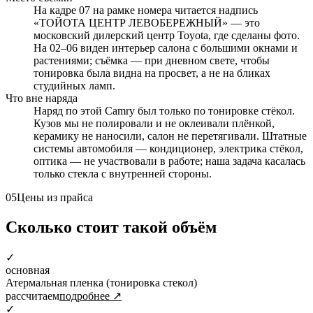
На кадре 07 на рамке номера читается надпись
«ТОЙОТА ЦЕНТР ЛЕВОБЕРЕЖНЫЙ» — это
московский дилерский центр Toyota, где сделаны фото.
На 02–06 виден интерьер салона с большими окнами и
растениями; съёмка — при дневном свете, чтобы
тонировка была видна на просвет, а не на бликах
студийных ламп.
Что вне наряда
Наряд по этой Camry был только по тонировке стёкол.
Кузов мы не полировали и не оклеивали плёнкой,
керамику не наносили, салон не перетягивали. Штатные
системы автомобиля — кондиционер, электрика стёкол,
оптика — не участвовали в работе; наша задача касалась
только стекла с внутренней стороны.
05
Цены из прайса
Сколько стоит такой объём
✓
основная
Атермальная пленка (тонировка стекол)
рассчитаем
подробнее ↗
✓