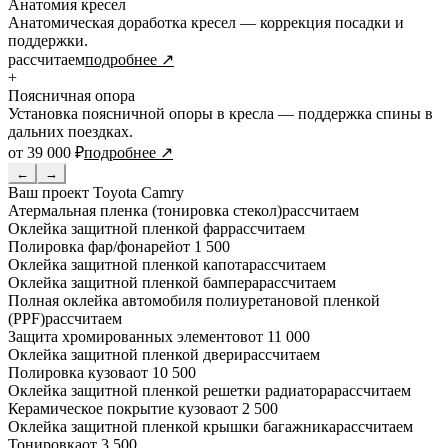
Анатомия кресел
Анатомическая доработка кресел — коррекция посадки и
поддержки.
рассчитаем
подробнее ↗
+
Поясничная опора
Установка поясничной опоры в кресла — поддержка спины в
дальних поездках.
от 39 000 ₽
подробнее ↗
←
→
Ваш проект
Toyota Camry
Атермальная пленка (тонировка стекол)
рассчитаем
Оклейка защитной пленкой фар
рассчитаем
Полировка фар/фонарей
от 1 500
Оклейка защитной пленкой капота
рассчитаем
Оклейка защитной пленкой бампера
рассчитаем
Полная оклейка автомобиля полиуретановой пленкой
(PPF)
рассчитаем
Защита хромированных элементов
от 11 000
Оклейка защитной пленкой двери
рассчитаем
Полировка кузова
от 10 500
Оклейка защитной пленкой решетки радиатора
рассчитаем
Керамическое покрытие кузова
от 2 500
Оклейка защитной пленкой крышки багажника
рассчитаем
Тонировка
от 3 500