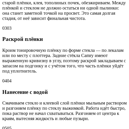
старой плёнки, клея, тополиных почек, обезжириваем. Между
плёнкой и стеклом не должно остаться ни одной пылинки:
она станет заметной точкой на просвет. Это самая долгая
стадия, от неё зависит финальная чистота.
03
03
Раскрой плёнки
Кроим тонировочную плёнку по форме стекла — по лекалам
или по месту с плоттера. Задние стёкла Camry имеют
выраженную кривизну в углу, поэтому раскрой закладываем с
запасом на подгонку и с учётом того, что часть плёнки уйдёт
под уплотнитель.
04
04
Нанесение с водой
Смачиваем стекло и клеевой слой плёнки мыльным раствором
и разгоняем плёнку по стеклу выжимкой. Работа идёт быстро,
пока раствор не начал схватываться. Разгоняем от центра к
краям, вытесняя жидкость и любые пузыри.
05
05