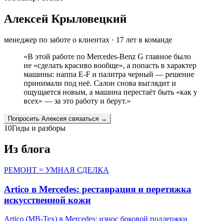
Алексей Крыловецкий
менеджер по заботе о клиентах
·
17
лет в команде
«
В этой работе по Mercedes-Benz G главное было
не «сделать красиво вообще», а попасть в характер
машины: наппа E-F и палитра черный — решение
принимали под неё. Салон снова выглядит и
ощущается новым, а машина перестаёт быть «как у
всех» — за это работу и берут.
»
Попросить
Алексея
связаться →
10
Гиды и разборы
Из блога
РЕМОНТ = УМНАЯ СДЕЛКА
Artico в Mercedes: реставрация и перетяжка
искусственной кожи
Artico (MB-Tex) в Mercedes: износ боковой поддержки