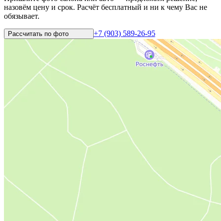
назовём цену и срок. Расчёт бесплатный и ни к чему Вас не
обязывает.
+7 (903) 589-26-95
Рассчитать по
фото