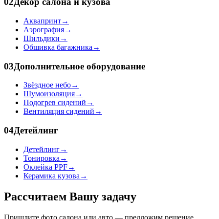
02
Декор салона и кузова
Аквапринт
→
Аэрография
→
Шильдики
→
Обшивка багажника
→
03
Дополнительное оборудование
Звёздное небо
→
Шумоизоляция
→
Подогрев сидений
→
Вентиляция сидений
→
04
Детейлинг
Детейлинг
→
Тонировка
→
Оклейка PPF
→
Керамика кузова
→
Рассчитаем Вашу задачу
Пришлите фото салона или авто — предложим решение,