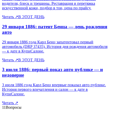
водителя, блеск и трещины. Реставрация и перетяжка
искусственной кожи, подбор в тон, цена по прайсу.
Читать
↗
В ЭТОТ ДЕНЬ
29 января 1886: патент Бенца — день рождения
авто
29 января 1886 года Карл Бенц запатентовал первый
автомобиль (DRP 37435). История дня рождения автомобиля
— к дате в КупиСалоне.
Читать
↗
В ЭТОТ ДЕНЬ
3 июля 1886: первый показ авто публике — и
недоверие
3 июля 1886 года Карл Бенц впервые показал авто публике.
История первого впечатления и салон — к дате в
КупиСалоне.
Читать
↗
11
Вопросы