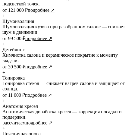
подсветкой точек.
от 121 000 ₽
подробнее ↗
+
Шумоизоляция
Шумоизоляция кузова при разобранном салоне — снижает
шум в движении.
от 99 500 ₽
подробнее ↗
+
Детейлинг
Химчистка салона и керамическое покрытие к моменту
выдачи.
от 39 500 ₽
подробнее ↗
+
Тонировка
Тонировка стёкол — снижает нагрев салона и защищает от
солнца.
от 11 000 ₽
подробнее ↗
+
Анатомия кресел
Анатомическая доработка кресел — коррекция посадки и
поддержки.
рассчитаем
подробнее ↗
+
Поясничная опора