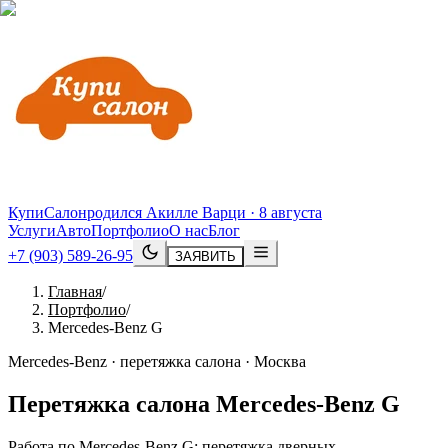
КупиСалон
родился Акилле Варци · 8 августа
Услуги
Авто
Портфолио
О нас
Блог
+7 (903) 589-26-95
ЗАЯВИТЬ
Главная
/
Портфолио
/
Mercedes-Benz G
Mercedes-Benz · перетяжка салона · Москва
Перетяжка салона
Mercedes
-
Benz
G
Работа по Mercedes-Benz G: перетяжка дверных