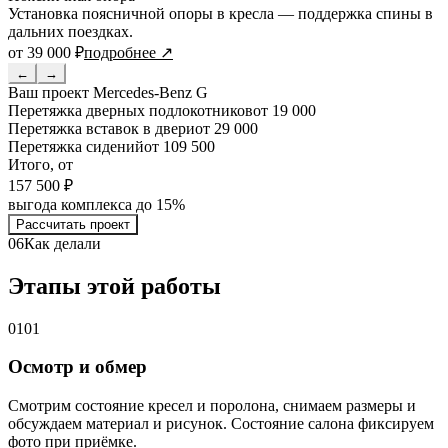
Установка поясничной опоры в кресла — поддержка спины в
дальних поездках.
от 39 000 ₽
подробнее ↗
←
→
Ваш проект
Mercedes-Benz G
Перетяжка дверных подлокотников
от 19 000
Перетяжка вставок в двери
от 29 000
Перетяжка сидений
от 109 500
Итого, от
157 500 ₽
выгода комплекса до 15%
Рассчитать проект
06
Как делали
Этапы этой работы
01
01
Осмотр и обмер
Смотрим состояние кресел и поролона, снимаем размеры и
обсуждаем материал и рисунок. Состояние салона фиксируем
фото при приёмке.