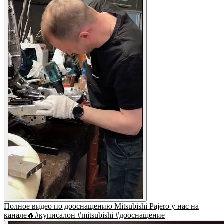
Полное видео по дооснащению Mitsubishi Pajero у нас на
канале🔥#куписалон #mitsubishi #дооснащение