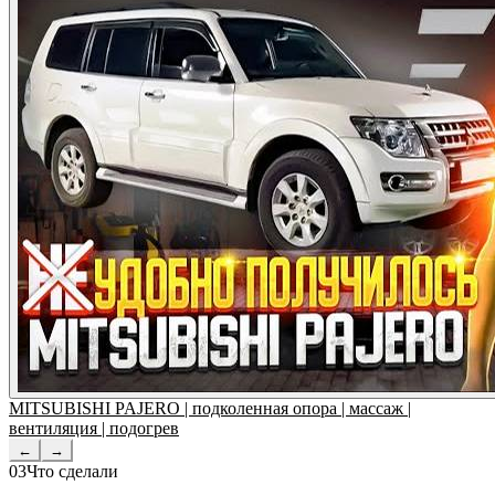
MITSUBISHI PAJERO | подколенная опора | массаж |
вентиляция | подогрев
←
→
03
Что сделали