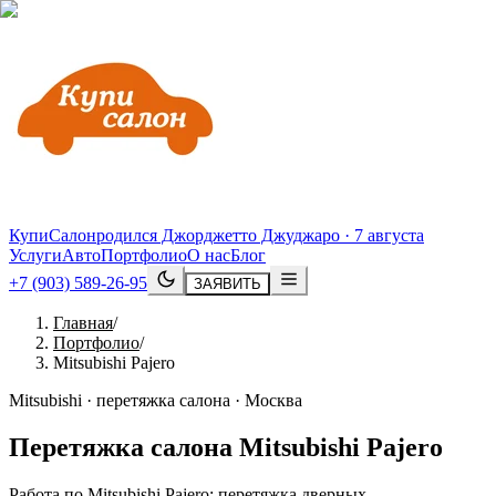
КупиСалон
родился Джорджетто Джуджаро · 7 августа
Услуги
Авто
Портфолио
О нас
Блог
+7 (903) 589-26-95
ЗАЯВИТЬ
Главная
/
Портфолио
/
Mitsubishi Pajero
Mitsubishi · перетяжка салона · Москва
Перетяжка салона
Mitsubishi
Pajero
Работа по Mitsubishi Pajero: перетяжка дверных