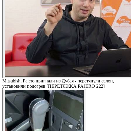
Mitsubishi Pajero пригнали из Дубая - перетянули салон,
установили подогрев [ПЕРЕТЯЖКА PAJERO 222]