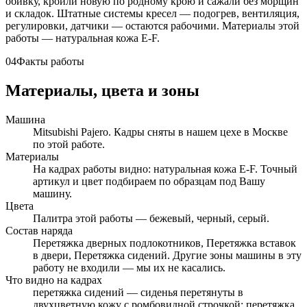
обивку, кроили новую по родному крою и сажали без морщин
и складок. Штатные системы кресел — подогрев, вентиляция,
регулировки, датчики — остаются рабочими. Материалы этой
работы — натуральная кожа E-F.
04
Факты работы
Материалы, цвета и зоны
Машина
Mitsubishi Pajero. Кадры сняты в нашем цехе в Москве
по этой работе.
Материалы
На кадрах работы видно: натуральная кожа E-F. Точный
артикул и цвет подбираем по образцам под Вашу
машину.
Цвета
Палитра этой работы — бежевый, черный, серый.
Состав наряда
Перетяжка дверных подлокотников, Перетяжка вставок
в двери, Перетяжка сидений. Другие зоны машины в эту
работу не входили — мы их не касались.
Что видно на кадрах
перетяжка сидений — сиденья перетянуты в
двухцветную кожу с ромбовидной строчкой; перетяжка