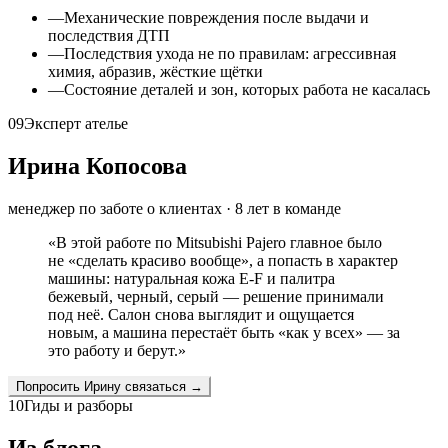
—
Механические повреждения после выдачи и
последствия ДТП
—
Последствия ухода не по правилам: агрессивная
химия, абразив, жёсткие щётки
—
Состояние деталей и зон, которых работа не касалась
09
Эксперт ателье
Ирина Копосова
менеджер по заботе о клиентах
·
8
лет в команде
«
В этой работе по Mitsubishi Pajero главное было
не «сделать красиво вообще», а попасть в характер
машины: натуральная кожа E-F и палитра
бежевый, черный, серый — решение принимали
под неё. Салон снова выглядит и ощущается
новым, а машина перестаёт быть «как у всех» — за
это работу и берут.
»
Попросить
Ирину
связаться →
10
Гиды и разборы
Из блога