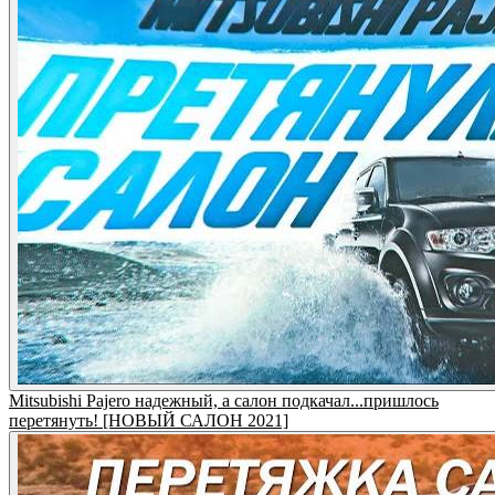
Mitsubishi Pajero надежный, а салон подкачал...пришлось
перетянуть! [НОВЫЙ САЛОН 2021]