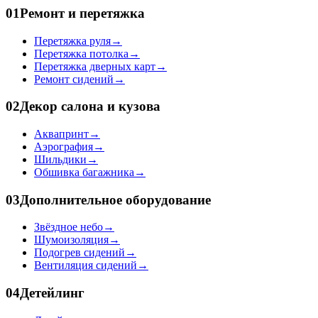
01
Ремонт и перетяжка
Перетяжка руля
→
Перетяжка потолка
→
Перетяжка дверных карт
→
Ремонт сидений
→
02
Декор салона и кузова
Аквапринт
→
Аэрография
→
Шильдики
→
Обшивка багажника
→
03
Дополнительное оборудование
Звёздное небо
→
Шумоизоляция
→
Подогрев сидений
→
Вентиляция сидений
→
04
Детейлинг