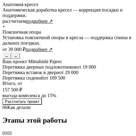
Анатомия кресел
Анатомическая доработка кресел — коррекция посадки и
поддержки.
рассчитаем
подробнее ↗
+
Поясничная опора
Установка поясничной опоры в кресла — поддержка спины в
дальних поездках.
от 39 000 ₽
подробнее ↗
←
→
Ваш проект
Mitsubishi Pajero
Перетяжка дверных подлокотников
от 19 000
Перетяжка вставок в двери
от 29 000
Перетяжка сидений
от 109 500
Итого, от
157 500 ₽
выгода комплекса до 15%
Рассчитать проект
06
Как делали
Этапы этой работы
01
01