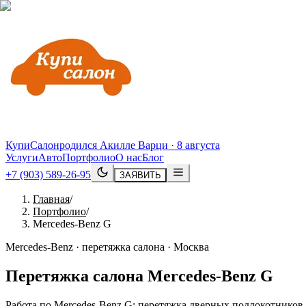
КупиСалон
родился Акилле Варци · 8 августа
Услуги
Авто
Портфолио
О нас
Блог
+7 (903) 589-26-95
ЗАЯВИТЬ
Главная
/
Портфолио
/
Mercedes-Benz G
Mercedes-Benz · перетяжка салона · Москва
Перетяжка салона
Mercedes
-
Benz
G
Работа по Mercedes-Benz G: перетяжка дверных подлокотников,