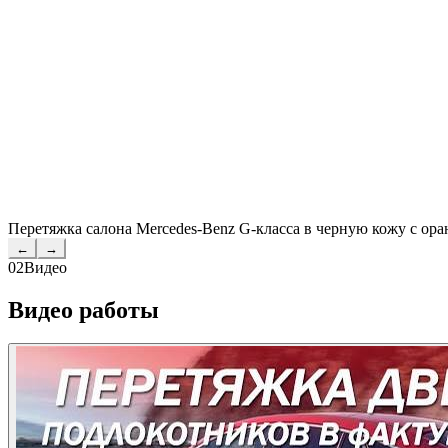
Перетяжка салона Mercedes-Benz G-класса в черную кожу с ор
←
→
02
Видео
Видео работы