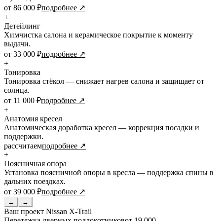
от 86 000 ₽
подробнее ↗
+
Детейлинг
Химчистка салона и керамическое покрытие к моменту
выдачи.
от 33 000 ₽
подробнее ↗
+
Тонировка
Тонировка стёкол — снижает нагрев салона и защищает от
солнца.
от 11 000 ₽
подробнее ↗
+
Анатомия кресел
Анатомическая доработка кресел — коррекция посадки и
поддержки.
рассчитаем
подробнее ↗
+
Поясничная опора
Установка поясничной опоры в кресла — поддержка спины в
дальних поездках.
от 39 000 ₽
подробнее ↗
←
→
Ваш проект
Nissan X-Trail
Перетяжка дверных подлокотников
от 19 000