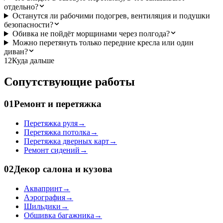
отдельно?
Останутся ли рабочими подогрев, вентиляция и подушки
безопасности?
Обивка не пойдёт морщинами через полгода?
Можно перетянуть только передние кресла или один
диван?
12
Куда дальше
Сопутствующие работы
01
Ремонт и перетяжка
Перетяжка руля
→
Перетяжка потолка
→
Перетяжка дверных карт
→
Ремонт сидений
→
02
Декор салона и кузова
Аквапринт
→
Аэрография
→
Шильдики
→
Обшивка багажника
→