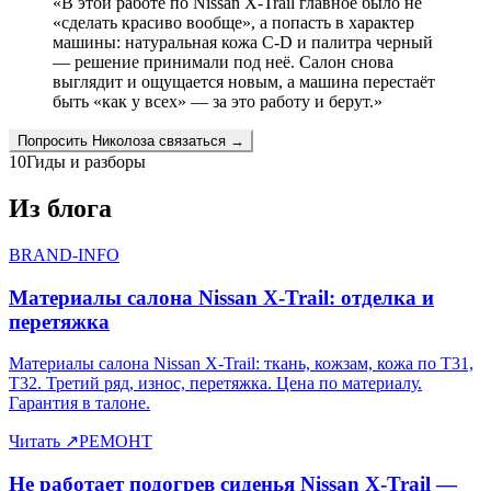
«
В этой работе по Nissan X-Trail главное было не
«сделать красиво вообще», а попасть в характер
машины: натуральная кожа C-D и палитра черный
— решение принимали под неё. Салон снова
выглядит и ощущается новым, а машина перестаёт
быть «как у всех» — за это работу и берут.
»
Попросить
Николоза
связаться →
10
Гиды и разборы
Из блога
BRAND-INFO
Материалы салона Nissan X-Trail: отделка и
перетяжка
Материалы салона Nissan X-Trail: ткань, кожзам, кожа по T31,
T32. Третий ряд, износ, перетяжка. Цена по материалу.
Гарантия в талоне.
Читать
↗
РЕМОНТ
Не работает подогрев сиденья Nissan X-Trail —