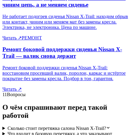
чиним цепь, а не меняем сиденье
Не работает подогрев сиденья Nissan X-Trail: находим обрыв
или контакт, чиним или меняем мат без замены кресла.
Электрика, не электроника. Цена по машине.
Читать
↗
РЕМОНТ
Ремонт боковой поддержки сиденья Nissan X-
Trail — валик снова держит
Ремонт боковой поддержки сиденья Nissan X-Trail:
восстановим просевший валик, поролон, каркас и истёртое
покрытие без замены кресла. Подбор в тон, гарантия.
Читать
↗
11
Вопросы
О чём спрашивают перед такой
работой
Сколько стоит перетяжка салона Nissan X-Trail?
Что входит в базовую перетяжку, а что заказывают