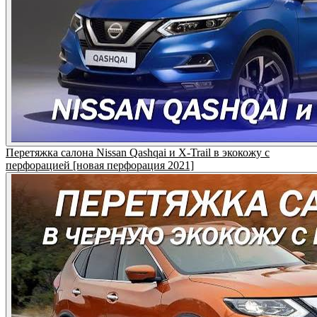
Перетяжка салона Nissan Qashqai и X-Trail в экокожу с
перфорацией [новая перфорация 2021]