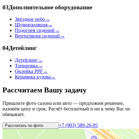
03
Дополнительное оборудование
Звёздное небо
→
Шумоизоляция
→
Подогрев сидений
→
Вентиляция сидений
→
04
Детейлинг
Детейлинг
→
Тонировка
→
Оклейка PPF
→
Керамика кузова
→
Рассчитаем Вашу задачу
Пришлите фото салона или авто — предложим решение,
назовём цену и срок. Расчёт бесплатный и ни к чему Вас не
обязывает.
+7 (903) 589-26-95
Рассчитать по
фото