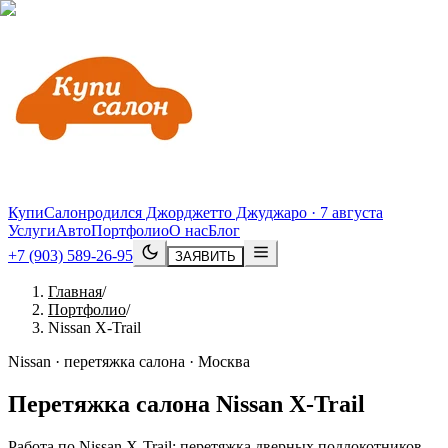
КупиСалон
родился Джорджетто Джуджаро · 7 августа
Услуги
Авто
Портфолио
О нас
Блог
+7 (903) 589-26-95
ЗАЯВИТЬ
Главная
/
Портфолио
/
Nissan X-Trail
Nissan · перетяжка салона · Москва
Перетяжка салона
Nissan
X
-
Trail
Работа по Nissan X-Trail: перетяжка дверных подлокотников,