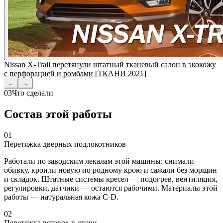
Nissan X-Trail перетянули штатный тканевый салон в экокожу
с перфорацией и ромбами [ТКАНИ 2021]
←
→
03
Что сделали
Состав этой работы
01
Перетяжка дверных подлокотников
Работали по заводским лекалам этой машины: снимали
обивку, кроили новую по родному крою и сажали без морщин
и складок. Штатные системы кресел — подогрев, вентиляция,
регулировки, датчики — остаются рабочими. Материалы этой
работы — натуральная кожа C-D.
02
Перетяжка вставок в двери