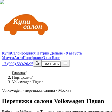
КупиСалон
родился Патрик Депайе · 9 августа
Услуги
Авто
Портфолио
О нас
Блог
+7 (903) 589-26-95
ЗАЯВИТЬ
Главная
/
Портфолио
/
Volkswagen Tiguan
Volkswagen · перетяжка салона · Москва
Перетяжка салона
Volkswagen
Tiguan
Работа по Volkswagen Tiguan: перетяжка дверных подлокотников