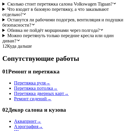
Сколько стоит перетяжка салона Volkswagen Tiguan?
Что входит в базовую перетяжку, а что заказывают
отдельно?
Останутся ли рабочими подогрев, вентиляция и подушки
безопасности?
Обивка не пойдёт морщинами через полгода?
Можно перетянуть только передние кресла или один
диван?
12
Куда дальше
Сопутствующие работы
01
Ремонт и перетяжка
Перетяжка руля
→
Перетяжка потолка
→
Перетяжка дверных карт
→
Ремонт сидений
→
02
Декор салона и кузова
Аквапринт
→
Аэрография
→