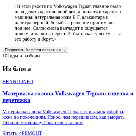
«
В этой работе по Volkswagen Tiguan главное было
не «сделать красиво вообще», а попасть в характер
машины: натуральная кожа E-F, алькантара и
палитра черный, белый — решение принимали
под неё. Салон снова выглядит и ощущается
новым, а машина перестаёт быть «как у всех» — за
это работу и берут.
»
Попросить
Алексея
связаться →
10
Гиды и разборы
Из блога
BRAND-INFO
Материалы салона Volkswagen Tiguan: отделка и
перетяжка
Материалы салона Volkswagen Tiguan: ткань, микрофибра,
кожа по поколениям. Износ, чем перешиваем, как выбрать.
Цена по материалу. Гарантия в талоне.
Читать
↗
РЕМОНТ