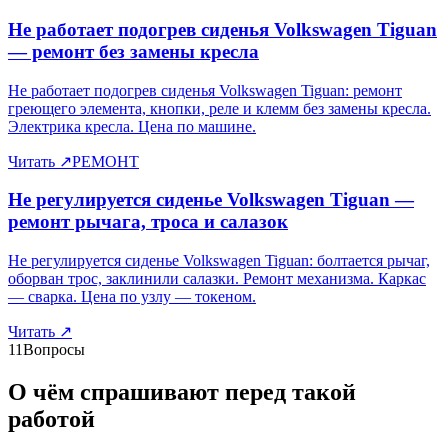
Не работает подогрев сиденья Volkswagen Tiguan
— ремонт без замены кресла
Не работает подогрев сиденья Volkswagen Tiguan: ремонт
греющего элемента, кнопки, реле и клемм без замены кресла.
Электрика кресла. Цена по машине.
Читать
↗
РЕМОНТ
Не регулируется сиденье Volkswagen Tiguan —
ремонт рычага, троса и салазок
Не регулируется сиденье Volkswagen Tiguan: болтается рычаг,
оборван трос, заклинили салазки. Ремонт механизма. Каркас
— сварка. Цена по узлу — токеном.
Читать
↗
11
Вопросы
О чём спрашивают перед такой
работой