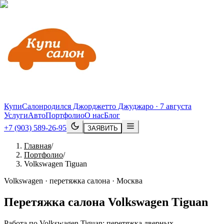
КупиСалон
родился Джорджетто Джуджаро · 7 августа
Услуги
Авто
Портфолио
О нас
Блог
+7 (903) 589-26-95
ЗАЯВИТЬ
Главная
/
Портфолио
/
Volkswagen Tiguan
Volkswagen · перетяжка салона · Москва
Перетяжка салона
Volkswagen
Tiguan
Работа по Volkswagen Tiguan: перетяжка дверных