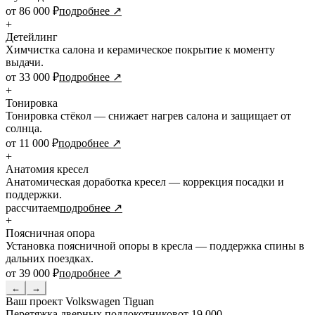
от 86 000 ₽
подробнее ↗
+
Детейлинг
Химчистка салона и керамическое покрытие к моменту
выдачи.
от 33 000 ₽
подробнее ↗
+
Тонировка
Тонировка стёкол — снижает нагрев салона и защищает от
солнца.
от 11 000 ₽
подробнее ↗
+
Анатомия кресел
Анатомическая доработка кресел — коррекция посадки и
поддержки.
рассчитаем
подробнее ↗
+
Поясничная опора
Установка поясничной опоры в кресла — поддержка спины в
дальних поездках.
от 39 000 ₽
подробнее ↗
←
→
Ваш проект
Volkswagen Tiguan
Перетяжка дверных подлокотников
от 19 000