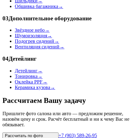
Шильдики
→
Обшивка багажника
→
03
Дополнительное оборудование
Звёздное небо
→
Шумоизоляция
→
Подогрев сидений
→
Вентиляция сидений
→
04
Детейлинг
Детейлинг
→
Тонировка
→
Оклейка PPF
→
Керамика кузова
→
Рассчитаем Вашу задачу
Пришлите фото салона или авто — предложим решение,
назовём цену и срок. Расчёт бесплатный и ни к чему Вас не
обязывает.
+7 (903) 589-26-95
Рассчитать по
фото