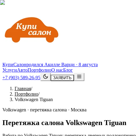
КупиСалон
родился Акилле Варци · 8 августа
Услуги
Авто
Портфолио
О нас
Блог
+7 (903) 589-26-95
ЗАЯВИТЬ
Главная
/
Портфолио
/
Volkswagen Tiguan
Volkswagen · перетяжка салона · Москва
Перетяжка салона
Volkswagen
Tiguan
Работа по Volkswagen Tiguan: перетяжка дверных подлокотников