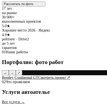
Рассчитать по
фото
17 лет
на рынке
30 000+
выполненных проектов
5.0★
Хорошее место 2026 · Яндекс
4.9★
рейтинг · Drive2
до 5 лет
гарантия
01
Наши работы
Портфолио: фото работ
←
→
⤢
Bentley Continental GT
Смотреть проект ↗
02
Что проявляем
Услуги автоателье
Все услуги →