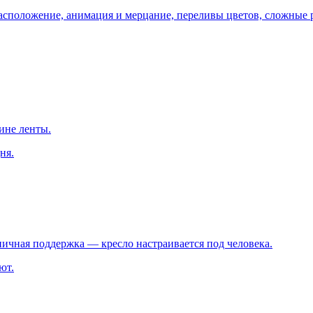
 расположение, анимация и мерцание, переливы цветов, сложные
ине ленты.
ня.
ничная поддержка — кресло настраивается под человека.
ют.