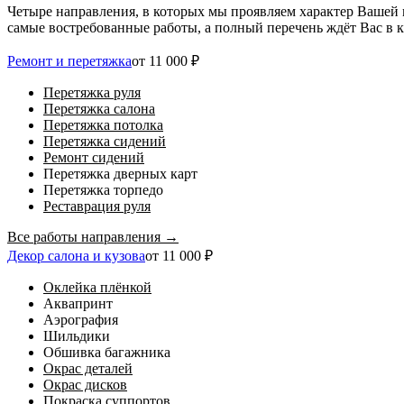
Четыре направления, в которых мы проявляем характер Вашей 
самые востребованные работы, а полный перечень ждёт Вас в ка
Ремонт и перетяжка
от 11 000 ₽
Перетяжка руля
Перетяжка салона
Перетяжка потолка
Перетяжка сидений
Ремонт сидений
Перетяжка дверных карт
Перетяжка торпедо
Реставрация руля
Все работы направления →
Декор салона и кузова
от 11 000 ₽
Оклейка плёнкой
Аквапринт
Аэрография
Шильдики
Обшивка багажника
Окрас деталей
Окрас дисков
Покраска суппортов