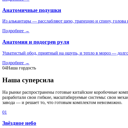
Анатомичные подушки
Из алькантары — расслабляют шею, трапецию и спину, голова н
Подробнее →
Анатомия и подогрев руля
Ухватистый обод, приятный на ощупь, и тепло в мороз — долг
Подробнее →
04
Наша гордость
Наша суперсила
На рынке распространены готовые китайские коробочные комп
разработали свои гибкие, масштабируемые системы: свои механ
завода — и решает то, что готовым комплектом невозможно.
01
Звёздное небо