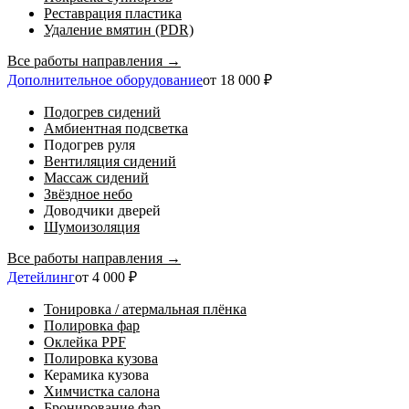
Реставрация пластика
Удаление вмятин (PDR)
Все работы направления →
Дополнительное оборудование
от 18 000 ₽
Подогрев сидений
Амбиентная подсветка
Подогрев руля
Вентиляция сидений
Массаж сидений
Звёздное небо
Доводчики дверей
Шумоизоляция
Все работы направления →
Детейлинг
от 4 000 ₽
Тонировка / атермальная плёнка
Полировка фар
Оклейка PPF
Полировка кузова
Керамика кузова
Химчистка салона
Бронирование фар