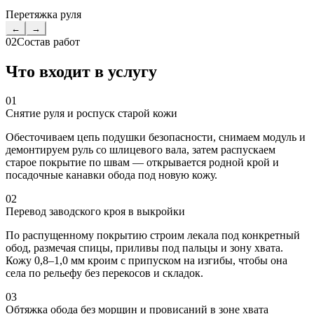
Перетяжка руля
←
→
02
Состав работ
Что входит в услугу
01
Снятие руля и роспуск старой кожи
Обесточиваем цепь подушки безопасности, снимаем модуль и
демонтируем руль со шлицевого вала, затем распускаем
старое покрытие по швам — открывается родной крой и
посадочные канавки обода под новую кожу.
02
Перевод заводского кроя в выкройки
По распущенному покрытию строим лекала под конкретный
обод, размечая спицы, приливы под пальцы и зону хвата.
Кожу 0,8–1,0 мм кроим с припуском на изгибы, чтобы она
села по рельефу без перекосов и складок.
03
Обтяжка обода без морщин и провисаний в зоне хвата