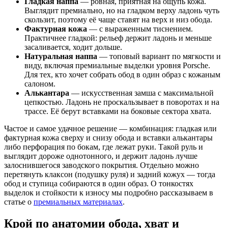
Гладкая наппа
— ровная, приятная на ощупь кожа.
Выглядит премиально, но на гладком верху ладонь чуть
скользит, поэтому её чаще ставят на верх и низ обода.
Фактурная кожа
— с выраженным тиснением.
Практичнее гладкой: рельеф держит ладонь и меньше
засаливается, ходит дольше.
Натуральная наппа
— топовый вариант по мягкости и
виду, включая премиальные выделки уровня Porsche.
Для тех, кто хочет собрать обод в один образ с кожаным
салоном.
Алькантара
— искусственная замша с максимальной
цепкостью. Ладонь не проскальзывает в поворотах и на
трассе. Её берут вставками на боковые сектора хвата.
Частое и самое удачное решение — комбинация: гладкая или
фактурная кожа сверху и снизу обода и вставки алькантары
либо перфорация по бокам, где лежат руки. Такой руль и
выглядит дороже однотонного, и держит ладонь лучше
залоснившегося заводского покрытия. Отдельно можно
перетянуть клаксон (подушку руля) и задний кожух — тогда
обод и ступица собираются в один образ. О тонкостях
выделок и стойкости к износу мы подробно рассказываем в
статье о
премиальных материалах
.
Крой по анатомии обода, хват и