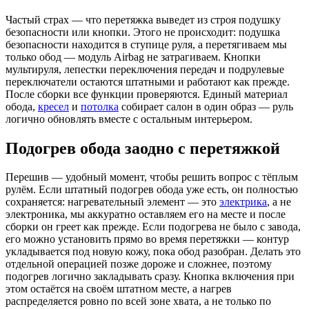
Частый страх — что перетяжка выведет из строя подушку
безопасности или кнопки. Этого не происходит: подушка
безопасности находится в ступице руля, а перетягиваем мы
только обод — модуль Airbag не затрагиваем. Кнопки
мультируля, лепестки переключения передач и подрулевые
переключатели остаются штатными и работают как прежде.
После сборки все функции проверяются. Единый материал
обода,
кресел
и
потолка
собирает салон в один образ — руль
логично обновлять вместе с остальным интерьером.
Подогрев обода заодно с перетяжкой
Перешив — удобный момент, чтобы решить вопрос с тёплым
рулём. Если штатный подогрев обода уже есть, он полностью
сохраняется: нагревательный элемент — это
электрика
, а не
электроника, мы аккуратно оставляем его на месте и после
сборки он греет как прежде. Если подогрева не было с завода,
его можно установить прямо во время перетяжки — контур
укладывается под новую кожу, пока обод разобран. Делать это
отдельной операцией позже дороже и сложнее, поэтому
подогрев логично закладывать сразу. Кнопка включения при
этом остаётся на своём штатном месте, а нагрев
распределяется ровно по всей зоне хвата, а не только по