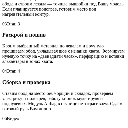
обода и строим лекала — точные выкройки под Вашу модель.
Если планируется подогрев, готовим место под
нагревательный контур.
03
Этап 3
Раскрой и пошив
Кроим выбранный материал по лекалам и вручную
прошиваем обод, укладывая шов с изнанки хвата. Формируем
нулевую точку на «двенадцати часах», перфорацию и вставки
алькантары в зонах хвата.
04
Этап 4
Сборка и проверка
Ставим обод на место без морщин и складок, проверяем
электрику и подогрев, работу кнопок мультируля и
подрулевых. Модуль Airbag в ступице не затрагиваем. Сдаём
готовый руль Вам лично.
06
Видео