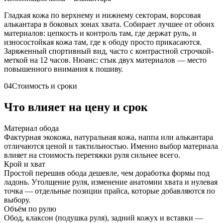
Гладкая кожа по верхнему и нижнему секторам, ворсовая
алькантара в боковых зонах хвата. Собирает лучшее от обоих
материалов: цепкость и контроль там, где держат руль, и
износостойкая кожа там, где к ободу просто прикасаются.
Заряженный спортивный вид, часто с контрастной строчкой-
меткой на 12 часов. Нюанс: стык двух материалов — место
повышенного внимания к пошиву.
04
Стоимость и сроки
Что влияет на цену и срок
Материал обода
Фактурная экокожа, натуральная кожа, наппа или алькантара
отличаются ценой и тактильностью. Именно выбор материала
влияет на стоимость перетяжки руля сильнее всего.
Крой и хват
Простой перешив обода дешевле, чем доработка формы под
ладонь. Утолщение руля, изменение анатомии хвата и нулевая
точка — отдельные позиции прайса, которые добавляются по
выбору.
Объём по рулю
Обод, клаксон (подушка руля), задний кожух и вставки —