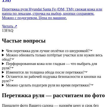
Перетяжка руля Hyundai Santa Fe (DM, TM): свежая кожа или
наппа по лекалам, строчка на выбор, кнопки сохраняем.
Можно с подогревом. Цена по машине.
Читать
↗
13
FAQ
Частые вопросы
Чем перетяжка руля лучше оплётки со шнуровкой?
Можно обновить только потёртые участки или нужен весь
обод?
Перфорированная кожа или гладкая — что выбрать для
руля?
Изменится ли толщина обода после перетяжки?
Останется ли рабочей подушка безопасности и кнопки на
руле?
Можно сделать подогрев руля во время перетяжки?
Перетяжка руля — рассчитаем по фото
Пришлите фото Вашего салона — назовём цену и срок без