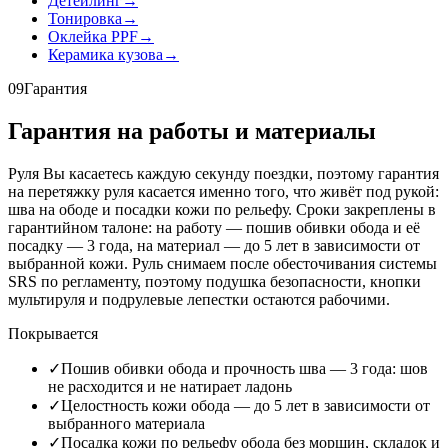
Детейлинг
→
Тонировка
→
Оклейка PPF
→
Керамика кузова
→
09
Гарантия
Гарантия на работы и материалы
Руля Вы касаетесь каждую секунду поездки, поэтому гарантия
на перетяжку руля касается именно того, что живёт под рукой:
шва на ободе и посадки кожи по рельефу. Сроки закреплены в
гарантийном талоне: на работу — пошив обивки обода и её
посадку — 3 года, на материал — до 5 лет в зависимости от
выбранной кожи. Руль снимаем после обесточивания системы
SRS по регламенту, поэтому подушка безопасности, кнопки
мультируля и подрулевые лепестки остаются рабочими.
Покрывается
✓
Пошив обивки обода и прочность шва — 3 года: шов
не расходится и не натирает ладонь
✓
Целостность кожи обода — до 5 лет в зависимости от
выбранного материала
✓
Посадка кожи по рельефу обода без морщин, складок и