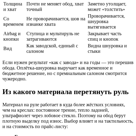
Толщина
Почти не меняет обод, хват
Заметно утолщает,
и хват
точный
может «толстить»
Проворачивается,
Со
Не проворачивается, шов на
шнуровка
временем
изнанке хвата
вытягивается
Airbag и
Ступица и мультируль не
Закрывает часть
кнопки
затрагиваются
спиц и кнопок
Как заводской, единый с
Видна шнуровка и
Вид
салоном
стыки
Если нужен результат «как с завода» и на годы — это перешив
обода. Оплётка-шнуровка выручает как временное и
бюджетное решение, но с премиальным салоном смотрится
чужеродно.
Из какого материала перетянуть руль
Материал на руле работает в куда более жёстких условиях,
чем на креслах: постоянное трение, тепло ладоней,
ультрафиолет через лобовое стекло. Поэтому на обод берут
плотную выделку под износ. Выбор влияет и на тактильность,
и на стоимость по прайс-листу: