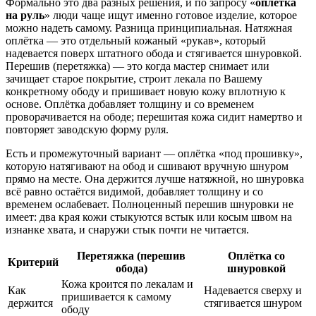
Формально это два разных решения, и по запросу «
оплётка
на руль
» люди чаще ищут именно готовое изделие, которое
можно надеть самому. Разница принципиальная. Натяжная
оплётка — это отдельный кожаный «рукав», который
надевается поверх штатного обода и стягивается шнуровкой.
Перешив (перетяжка) — это когда мастер снимает или
зачищает старое покрытие, строит лекала по Вашему
конкретному ободу и пришивает новую кожу вплотную к
основе. Оплётка добавляет толщину и со временем
проворачивается на ободе; перешитая кожа сидит намертво и
повторяет заводскую форму руля.
Есть и промежуточный вариант — оплётка «под прошивку»,
которую натягивают на обод и сшивают вручную шнуром
прямо на месте. Она держится лучше натяжной, но шнуровка
всё равно остаётся видимой, добавляет толщину и со
временем ослабевает. Полноценный перешив шнуровки не
имеет: два края кожи стыкуются встык или косым швом на
изнанке хвата, и снаружи стык почти не читается.
Перетяжка (перешив
Оплётка со
Критерий
обода)
шнуровкой
Кожа кроится по лекалам и
Как
Надевается сверху и
пришивается к самому
держится
стягивается шнуром
ободу