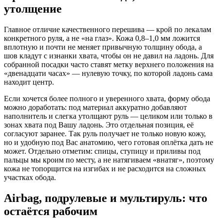
утолщение
Главное отличие качественного перешива — крой по лекалам
конкретного руля, а не «на глаз». Кожа 0,8–1,0 мм ложится
вплотную и почти не меняет привычную толщину обода, а
шов кладут с изнанки хвата, чтобы он не давил на ладонь. Для
собранной посадки часто ставят метку верхнего положения на
«двенадцати часах» — нулевую точку, по которой ладонь сама
находит центр.
Если хочется более полного и уверенного хвата, форму обода
можно доработать: под материал аккуратно добавляют
наполнитель и слегка утолщают руль — целиком или только в
зонах хвата под Вашу ладонь. Это отдельная позиция, её
согласуют заранее. Так руль получает не только новую кожу,
но и удобную под Вас анатомию, чего готовая оплётка дать не
может. Отдельно отметим: спицы, ступицу и приливы под
пальцы мы кроим по месту, а не натягиваем «внатяг», поэтому
кожа не топорщится на изгибах и не расходится на сложных
участках обода.
Airbag, подрулевые и мультируль: что
остаётся рабочим