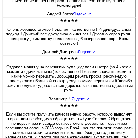
качество исполненных работ полностью соответствует цене.
Рекомендую!
Андрей Зотов
Яндекс
↗
★★★★★
Очень хорошее ателье ! Быстро , качественно ! Индивидуальный
подход ! Дмитрий все доходяиво обьясняет ! Делал обогрев руля ,
полировку , химчистку пола салона , бронирование фар ! Всем
советую !
Дмитрий Дмитриев
Яндекс
↗
★★★★★
Отдавал машину на перешивку руля ,сделали быстро (за 4 часа с
момента сдачи машины ),качественно Показали варианты кожи ,в
какие можно перешить .Вообщем ребята профи ,рекомендую
.Также делают большой спектр услуг помимо перешивки !Спасибо
,езжу и получаю удовольствие держась за качественно сделанный
руль.
Владимир Ч
Яндекс
↗
★★★★★
Если вы хотите получить качественную работу, которую выполнят
в срок- вам необходимо обращаться в «Купи Салон». Обращаюсь
не первый раз и всегда остаюсь очень довольна. Первый раз
перешивали салон в 2023 году на Рав4 - ребята помогли подобрать
сочетание кожи, строчку и так далее. Уже два года не могу
налюбоваться. И спустя два года ежедневной эксплуатации, салон