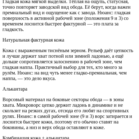
Гладкая кожа мягкой выделки. Тёплая на ощупь, статусная,
точно повторяет заводской вид обода. Её берут, когда важен
премиальный вид и ощущение как с завода. Нюанс: гладкая
поверхность в активной рабочей зоне (положения 9 и 3) со
временем лоснится быстрее фактурной — это плата за
гладкость.
Натуральная фактурная кожа
Кожа с выраженным тиснёным зерном. Рельеф даёт цепкость
и лучше держит хват потной или зимней ладонью, а ещё
дольше сопротивляется залоснению в рабочей зоне, чем
гладкая наппа. Практичный выбор для тех, кто много за
рулём. Нюанс: на вид чуть менее гладко-премиальная, чем
наппа, — это дело вкуса.
Алькантара
Ворсовый материал на боковые секторы обода — в зоны
хвата. Микроворс цепко держит ладонь в динамике и не
скользит на резких дугах, отсюда его любят на спортивных
рулях. Нюанс: в самой рабочей зоне (9 и 3) ворс затирается и
лоснится быстрее кожи, поэтому его обычно ставят на
боковины, а низ и верх обода оставляют в коже.
Комбинация кожа + алькантара