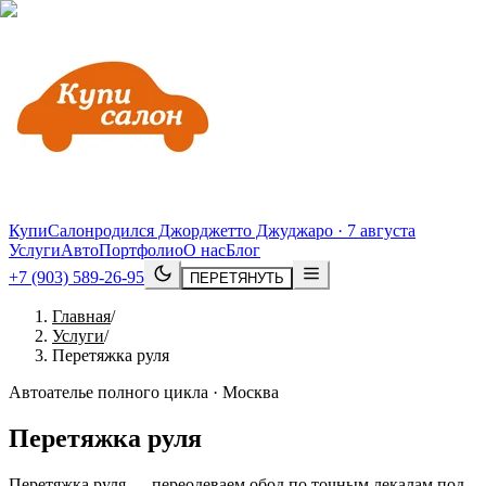
КупиСалон
родился Джорджетто Джуджаро · 7 августа
Услуги
Авто
Портфолио
О нас
Блог
+7 (903) 589-26-95
ПЕРЕТЯНУТЬ
Главная
/
Услуги
/
Перетяжка руля
Автоателье полного цикла · Москва
Перетяжка руля
Перетяжка руля — переодеваем обод по точным лекалам под