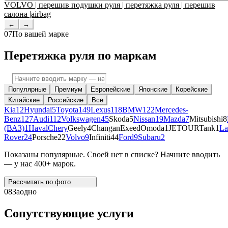
VOLVO | перешив подушки руля | перетяжка руля | перешив
салона |airbag
←
→
07
По вашей марке
Перетяжка руля по маркам
Популярные
Премиум
Европейские
Японские
Корейские
Китайские
Российские
Все
Kia
12
Hyundai
5
Toyota
149
Lexus
118
BMW
122
Mercedes-
Benz
127
Audi
112
Volkswagen
45
Skoda
5
Nissan
19
Mazda
7
Mitsubishi
8
(ВАЗ)
1
Haval
Chery
Geely
4
Changan
Exeed
Omoda
1
JETOUR
Tank
1
La
Rover
24
Porsche
22
Volvo
9
Infiniti
44
Ford
9
Subaru
2
Показаны популярные. Своей нет в списке? Начните вводить
— у нас 400+ марок.
Рассчитать по
фото
08
Заодно
Сопутствующие услуги