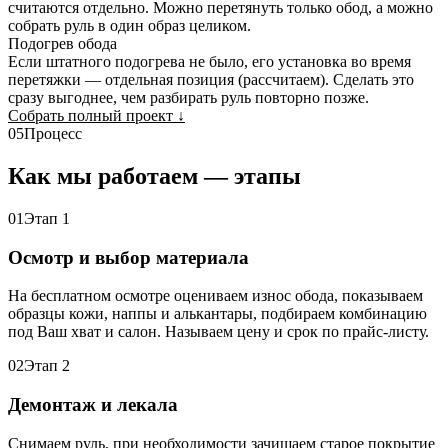
считаются отдельно. Можно перетянуть только обод, а можно
собрать руль в один образ целиком.
Подогрев обода
Если штатного подогрева не было, его установка во время
перетяжки — отдельная позиция (рассчитаем). Сделать это
сразу выгоднее, чем разбирать руль повторно позже.
Собрать полный проект
↓
05
Процесс
Как мы работаем — этапы
01
Этап 1
Осмотр и выбор материала
На бесплатном осмотре оцениваем износ обода, показываем
образцы кожи, наппы и алькантары, подбираем комбинацию
под Ваш хват и салон. Называем цену и срок по прайс-листу.
02
Этап 2
Демонтаж и лекала
Снимаем руль, при необходимости зачищаем старое покрытие