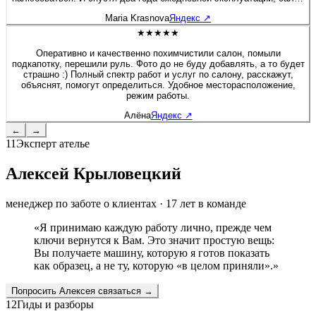
будто я только забрала после перешива. Сейчас перешивала руль
Maria Krasnova
Яндекс
↗
на Солярисе. Здесь работают профессионалы своего дела!
★★★★★
Оперативно и качественно похимчистили салон, помыли
подкапотку, перешили руль. Фото до не буду добавлять, а то будет
страшно :) Полный спектр работ и услуг по салону, расскажут,
объяснят, помогут определиться. Удобное месторасположение,
режим работы.
Алёна
Яндекс
↗
←
→
11
Эксперт ателье
Алексей Крыловецкий
менеджер по заботе о клиентах
·
17
лет в команде
«
Я принимаю каждую работу лично, прежде чем
ключи вернутся к Вам. Это значит простую вещь:
Вы получаете машину, которую я готов показать
как образец, а не ту, которую «в целом приняли».
»
Попросить
Алексея
связаться →
12
Гиды и разборы