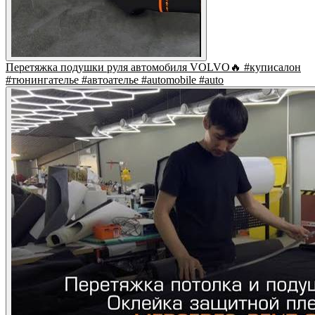
Перетяжка подушки руля автомобиля VOLVO🔥 #куписалон
#тюнингателье #автоателье #automobile #auto