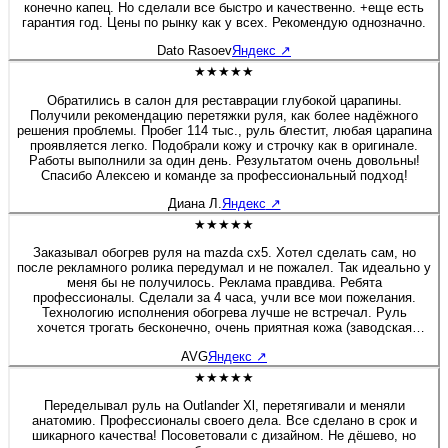
конечно капец. Но сделали все быстро и качественно. +еще есть
гарантия год. Цены по рынку как у всех. Рекомендую однозначно.
Dato Rasoev
Яндекс
↗
★★★★★
Обратились в салон для реставрации глубокой царапины.
Получили рекомендацию перетяжки руля, как более надёжного
решения проблемы. Пробег 114 тыс., руль блестит, любая царапина
проявляется легко. Подобрали кожу и строчку как в оригинале.
Работы выполнили за один день. Результатом очень довольны!
Спасибо Алексею и команде за профессиональный подход!
Диана Л.
Яндекс
↗
★★★★★
Заказывал обогрев руля на mazda cx5. Хотел сделать сам, но
после рекламного ролика передумал и не пожалел. Так идеально у
меня бы не получилось. Реклама правдива. Ребята
профессионалы. Сделали за 4 часа, учли все мои пожелания.
Технологию исполнения обогрева лучше не встречал. Руль
хочется трогать бесконечно, очень приятная кожа (заводская
рядом не стояла), мастерское исполнение соединительного шва.
AVG
Яндекс
↗
Уверенно знак качества!
★★★★★
Переделывал руль на Outlander Xl, перетягивали и меняли
анатомию. Профессионалы своего дела. Все сделано в срок и
шикарного качества! Посоветовали с дизайном. Не дёшево, но