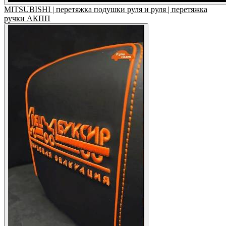
MITSUBISHI | перетяжка подушки руля и руля | перетяжка
ручки АКПП