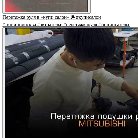
Перетяжка руля в «купи салон» 🚘 #куписалон
#тюнингмосква #автоателье #перетяжкаруля #тюнингателье