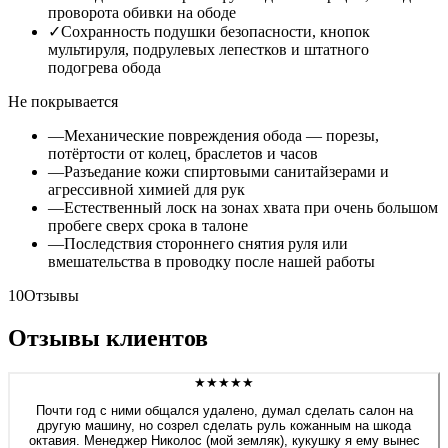
проворота обивки на ободе
✓
Сохранность подушки безопасности, кнопок
мультируля, подрулевых лепестков и штатного
подогрева обода
Не покрывается
—
Механические повреждения обода — порезы,
потёртости от колец, браслетов и часов
—
Разъедание кожи спиртовыми санитайзерами и
агрессивной химией для рук
—
Естественный лоск на зонах хвата при очень большом
пробеге сверх срока в талоне
—
Последствия стороннего снятия руля или
вмешательства в проводку после нашей работы
10
Отзывы
Отзывы клиентов
★★★★★
Почти год с ними общался удалено, думал сделать салон на
другую машину, но созрел сделать руль кожанным на шкода
октавия. Менеджер Николос (мой земляк), кукушку я ему вынес