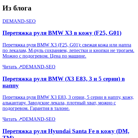
Из блога
DEMAND-SEO
Перетяжка руля BMW X3 в кожу (F25, G01)
Перетяжка руля BMW X3 (F25, G01): свежая кожа или наппа
по лекалам, M-руль сохраняем, лепестки и кнопки не трогаем.
Можно с подогревом. Цена по машине.
Читать
↗
DEMAND-SEO
Перетяжка руля BMW (X3 E83, 3 и 5 серии) в
наппу
Перетяжка руля BMW X3 E83, 3 серии, 5 серии в наппу, кожу,
алькантару. Заводские лекала, плотный хват, можно с
подогревом. Гарантия в талоне.
Читать
↗
DEMAND-SEO
Перетяжка руля Hyundai Santa Fe в кожу (DM,
TM)