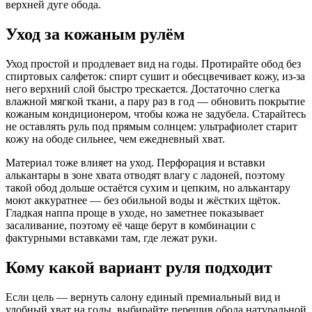
верхней дуге обода.
Уход за кожаным рулём
Уход простой и продлевает вид на годы. Протирайте обод без
спиртовых салфеток: спирт сушит и обесцвечивает кожу, из-за
него верхний слой быстро трескается. Достаточно слегка
влажной мягкой ткани, а пару раз в год — обновить покрытие
кожаным кондиционером, чтобы кожа не задубела. Старайтесь
не оставлять руль под прямым солнцем: ультрафиолет старит
кожу на ободе сильнее, чем ежедневный хват.
Материал тоже влияет на уход. Перфорация и вставки
алькантары в зоне хвата отводят влагу с ладоней, поэтому
такой обод дольше остаётся сухим и цепким, но алькантару
моют аккуратнее — без обильной воды и жёстких щёток.
Гладкая наппа проще в уходе, но заметнее показывает
засаливание, поэтому её чаще берут в комбинации с
фактурными вставками там, где лежат руки.
Кому какой вариант руля подходит
Если цель — вернуть салону единый премиальный вид и
удобный хват на годы, выбирайте перешив обода натуральной