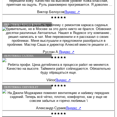
перешили кожу. Качество на высоком уровне! Кожа классная,
приятная на ощупь. Руль рааномерно прогревается. Я доволен и
благодарен профессиналам Купи салон и лично Алексею!
Виктор Белоусов
Яндекс
↗
Рекомендую всем своим друзьям и знакоммы.
★★★★★
Долго пытался решить проблему с ремонтом каркаса сиденья.
ПЕРЕТЯЖКА ROLLS-ROYCE
Удивительно, но в Москве за это дело никто не брался. Обзвонил
десятки различных Автоателье. Нашел в Яндексе эту компанию ,
решил написать в чат. Мне перезвонили и я рассказал о своих
проблемах. Меня выслушали и предложили разобраться в
проблеме. Мастер Саша и директор Алексей вместе решили это
вопрос. Хочу дополнить, что я приятно удивлен был, как директор
Руслан А.
Яндекс
↗
вовлечен в работу, помогал своим сотрудникам и через 2 дня мне
позвонил, чтобы узнать результат. Купи салон - профессионалы! К
ПЕРЕТЯЖКА САЛОНА
★★★★★
сожалению больше 5 звёзд поставить не могу :) Руслан - Мазда 6
Ребята профи. Цена детейлинга в процессе работ не меняется.
Качество на высоте. Тайминги работ соблюдаются. Обязательно
буду обращаться еще.
Viktor
Яндекс
↗
★★★★★
ПЕРЕТЯЖКА CHEVROLET
На Джили Моджарике поменял вентиляцию и набивку передних
сидений. Теперь всё чётко, плотно, комфортно, как у еще не
совсем забытых и горячо любимых \
Александр Сураев
Яндекс
↗
★★★★★