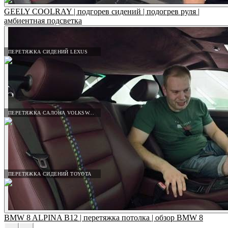
GEELY COOLRAY | подгорев сидений | подогрев руля |
амбиентная подсветка
ПЕРЕТЯЖКА СИДЕНИЙ LEXUS
ПЕРЕТЯЖКА САЛОНА VOLKSWAGEN
ПЕРЕТЯЖКА СИДЕНИЙ TOYOTA
BMW 8 ALPINA B12 | перетяжка потолка | обзор BMW 8
←
→