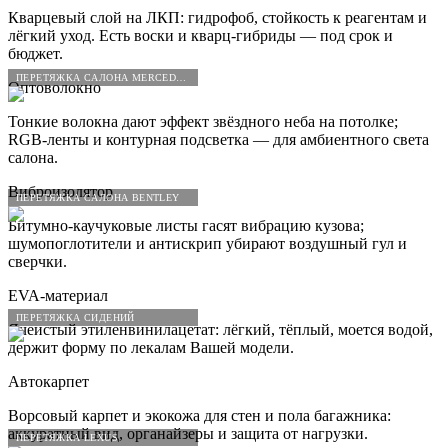
Кварцевый слой на ЛКП: гидрофоб, стойкость к реагентам и
лёгкий уход. Есть воски и кварц-гибриды — под срок и
бюджет.
ПЕРЕТЯЖКА САЛОНА MERCEDES-BENZ
Оптоволокно
Тонкие волокна дают эффект звёздного неба на потолке;
RGB-ленты и контурная подсветка — для амбиентного света
салона.
Виброизолятор
ПЕРЕТЯЖКА САЛОНА BENTLEY
Битумно-каучуковые листы гасят вибрацию кузова;
шумопоглотители и антискрип убирают воздушный гул и
сверчки.
EVA-материал
ПЕРЕТЯЖКА СИДЕНИЙ
Ячеистый этиленвинилацетат: лёгкий, тёплый, моется водой,
держит форму по лекалам Вашей модели.
Автокарпет
Ворсовый карпет и экокожа для стен и пола багажника:
аккуратный вид, органайзеры и защита от нагрузки.
ПЕРЕТЯЖКА LEXUS