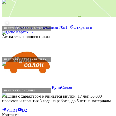
Москва, ул. Привольная 70к1
Открыть в
ПЕРЕТЯЖКА САЛОНА MERCEDES-BENZ
Яндекс.Картах →
Автоателье полного цикла
ПЕРЕТЯЖКА САЛОНА BENTLEY
КупиСалон
ПЕРЕТЯЖКА СИДЕНИЙ
Машина с характером начинается внутри. 17 лет, 30 000+
проектов и гарантия 3 года на работы, до 5 лет на материалы.
VK
RT
D2
Контакты