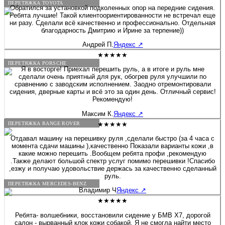
ПЕРЕТЯЖКА TOYOTA
Обратился за установкой подколенных опор на передние сидения.
Ребята лучшие! Такой клиентоориентированности не встречал еще
ни разу. Сделали всё качественно и профессионально. Отдельная
благодарность Дмитрию и Ирине за терпение))
Андрей П.
Яндекс
↗
★★★★★
ПЕРЕТЯЖКА PORSCHE
Я в восторге! Приехал перешить руль, а в итоге и руль мне
сделали очень приятный для рук, обогрев руля улучшили по
сравнению с заводским исполнением. Заодно отремонтировали
сидения, дверные карты и всё это за один день. Отличный сервис!
Рекомендую!
Максим К.
Яндекс
↗
★★★★★
ПЕРЕТЯЖКА RANGE ROVER
Отдавал машину на перешивку руля ,сделали быстро (за 4 часа с
момента сдачи машины ),качественно Показали варианты кожи ,в
какие можно перешить .Вообщем ребята профи ,рекомендую
.Также делают большой спектр услуг помимо перешивки !Спасибо
,езжу и получаю удовольствие держась за качественно сделанный
руль.
ПЕРЕТЯЖКА MERCEDES-BENZ
Владимир Ч
Яндекс
↗
★★★★★
Ребята- волшебники, восстановили сидение у БМВ Х7, дорогой
салон - вырванный клок кожи собакой. Я не смогла найти место