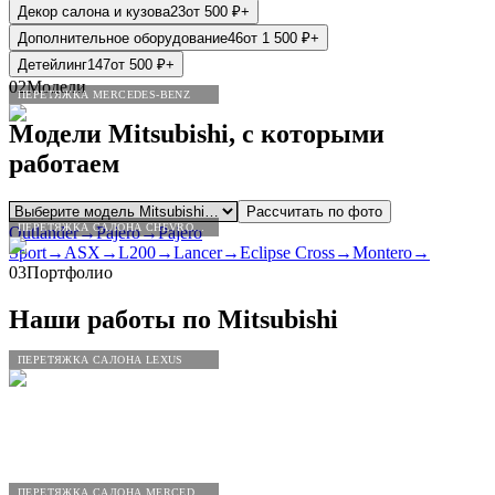
Декор салона и кузова
23
от
500
₽
+
Дополнительное оборудование
46
от
1 500
₽
+
Детейлинг
147
от
500
₽
+
02
Модели
ПЕРЕТЯЖКА MERCEDES-BENZ
Модели
Mitsubishi
, с которыми
работаем
Рассчитать по фото
ПЕРЕТЯЖКА САЛОНА CHEVROLET
Outlander
→
Pajero
→
Pajero
Sport
→
ASX
→
L200
→
Lancer
→
Eclipse Cross
→
Montero
→
03
Портфолио
Наши работы по
Mitsubishi
ПЕРЕТЯЖКА САЛОНА LEXUS
ПЕРЕТЯЖКА САЛОНА MERCEDES-BENZ