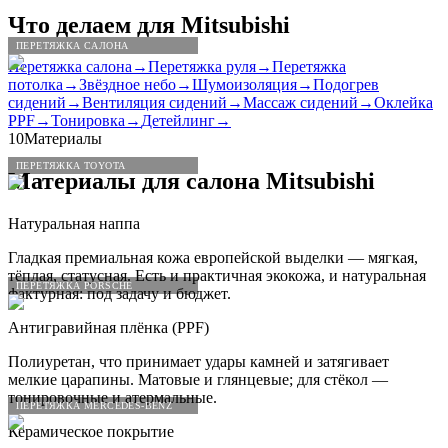
Что делаем для
Mitsubishi
ПЕРЕТЯЖКА САЛОНА
Перетяжка салона
→
Перетяжка руля
→
Перетяжка
потолка
→
Звёздное небо
→
Шумоизоляция
→
Подогрев
сидений
→
Вентиляция сидений
→
Массаж сидений
→
Оклейка
PPF
→
Тонировка
→
Детейлинг
→
10
Материалы
ПЕРЕТЯЖКА TOYOTA
Материалы для салона
Mitsubishi
Натуральная наппа
Гладкая премиальная кожа европейской выделки — мягкая,
тёплая, статусная. Есть и практичная экокожа, и натуральная
ПЕРЕТЯЖКА PORSCHE
фактурная: под задачу и бюджет.
Антигравийная плёнка (PPF)
Полиуретан, что принимает удары камней и затягивает
мелкие царапины. Матовые и глянцевые; для стёкол —
тонировочные и атермальные.
ПЕРЕТЯЖКА MERCEDES-BENZ
Керамическое покрытие