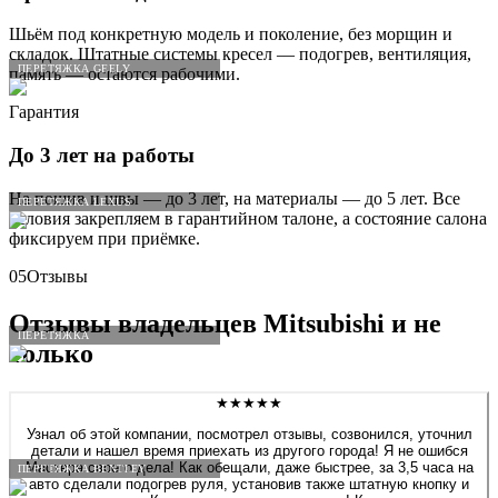
Шьём под конкретную модель и поколение, без морщин и
складок. Штатные системы кресел — подогрев, вентиляция,
ПЕРЕТЯЖКА GEELY
память — остаются рабочими.
Гарантия
До 3 лет на работы
На пошив и швы — до 3 лет, на материалы — до 5 лет. Все
ПЕРЕТЯЖКА LEXUS
условия закрепляем в гарантийном талоне, а состояние салона
фиксируем при приёмке.
05
Отзывы
Отзывы владельцев
Mitsubishi
и не
ПЕРЕТЯЖКА
только
★★★★★
Узнал об этой компании, посмотрел отзывы, созвонился, уточнил
детали и нашел время приехать из другого города! Я не ошибся
Мастера своего дела! Как обещали, даже быстрее, за 3,5 часа на
ПЕРЕТЯЖКА BENTLEY
авто сделали подогрев руля, установив также штатную кнопку и