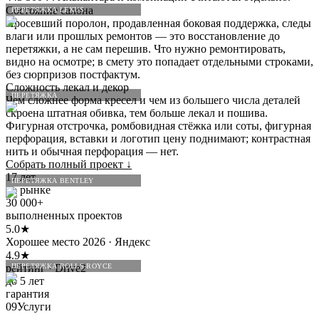
Состояние салона
ПЕРЕТЯЖКА LEXUS
Просевший поролон, продавленная боковая поддержка, следы
влаги или прошлых ремонтов — это восстановление до
перетяжки, а не сам перешив. Что нужно ремонтировать,
видно на осмотре; в смету это попадает отдельными строками,
без сюрпризов постфактум.
Сложность лекал и декор
ПЕРЕТЯЖКА
Чем сложнее форма кресел и чем из большего числа деталей
скроена штатная обивка, тем больше лекал и пошива.
Фигурная отстрочка, ромбовидная стёжка или соты, фигурная
перфорация, вставки и логотип цену поднимают; контрастная
нить и обычная перфорация — нет.
Собрать полный проект
↓
17 лет
ПЕРЕТЯЖКА BENTLEY
на рынке
30 000+
выполненных проектов
5.0★
Хорошее место 2026 · Яндекс
4.9★
рейтинг · Drive2
ПЕРЕТЯЖКА ROLLS-ROYCE
до 5 лет
гарантия
09
Услуги