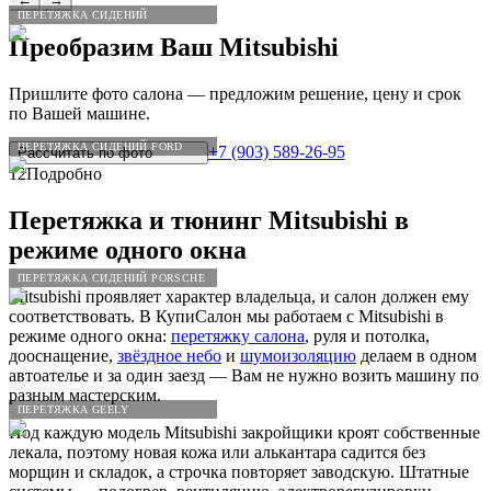
ПЕРЕТЯЖКА СИДЕНИЙ
Преобразим Ваш
Mitsubishi
Пришлите фото салона — предложим решение, цену и срок
по Вашей машине.
ПЕРЕТЯЖКА СИДЕНИЙ FORD
+7 (903) 589-26-95
Рассчитать по
фото
12
Подробно
Перетяжка и тюнинг
Mitsubishi
в
режиме одного окна
ПЕРЕТЯЖКА СИДЕНИЙ PORSCHE
Mitsubishi проявляет характер владельца, и салон должен ему
соответствовать. В КупиСалон мы работаем с Mitsubishi в
режиме одного окна:
перетяжку салона
, руля и потолка,
дооснащение,
звёздное небо
и
шумоизоляцию
делаем в одном
автоателье и за один заезд — Вам не нужно возить машину по
разным мастерским.
ПЕРЕТЯЖКА GEELY
Под каждую модель Mitsubishi закройщики кроят собственные
лекала, поэтому новая кожа или алькантара садится без
морщин и складок, а строчка повторяет заводскую. Штатные