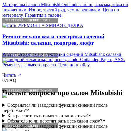
Материалы салона Mitsubishi Outlander: ткань, кожзам, кожа по
поколениям. Износ, третий ряд, чем перешиваем. Цена по
материалу. Гарантия в талоне.
ПЕРЕТЯЖКА СИДЕНИЙ LEXUS
Читать
↗
РЕМОНТ = УМНАЯ СДЕЛКА
Ремонт механизма и электрики сидений
Mitsubishi: салазки, подогрев, люфт
Ремонт механизма и электрики сидений Mitsubishi: салазки,
ПЕРЕТЯЖКА САЛОНА VOLKSWAGEN
приводной механизм, подогрев, люфт Outlander, Pajero, ASX.
Ремонт узла вместо кресла. Цена по прайсу.
Читать
↗
07
FAQ
ПЕРЕТЯЖКА СИДЕНИЙ TOYOTA
Частые вопросы про салон
Mitsubishi
Сохранятся ли заводские функции сидений после
перетяжки?
Как рассчитать стоимость и записаться?
Обязательно ли перетягивать весь салон сразу?
Сохранятся ли заводские функции сидений после
ПЕРЕТЯЖКА СИДЕНИЙ