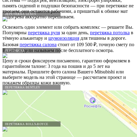
системы — подогрев, вентиляцию, электрорегулировки,
память сидений и подушки безопасности — при перетяжке не
трогаем: они остаются рабочими, а пришитый к обивке мат
ПЕРЕТЯЖКА LEXUS
подогрева аккуратно перешиваем.
Освежить один элемент или собрать комплекс — решаете Вы.
Популярны
перетяжка руля
за один день,
перетяжка потолка
в
тёмную алькантару и
шумоизоляция
для тишины в дороге.
Базовая
перетяжка салона
стоит от 109 500 ₽, точную смету по
Вашей модели называем после бесплатного осмотра.
ПЕРЕТЯЖКА
Цену и сроки фиксируем письменно, гарантию оформляем в
гарантийном талоне: 3 года на пошив и до 5 лет на
материалы. Пришлите фото салона Вашего Mitsubishi или
выберите модель на этой странице — рассчитаем проект и
покажем образцы кожи вживую.
ПЕРЕТЯЖКА BENTLEY
ПЕРЕТЯЖКА ROLLS-ROYCE