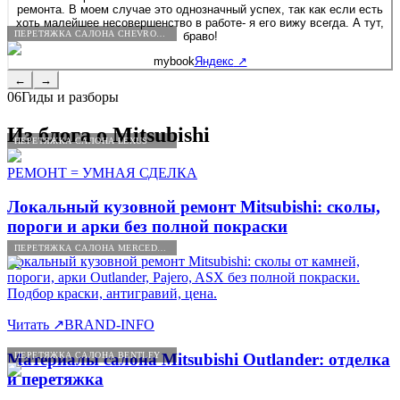
ремонта. В моем случае это однозначный успех, так как если есть
хоть малейшее несовершенство в работе- я его вижу всегда. А тут,
ПЕРЕТЯЖКА САЛОНА CHEVROLET
браво!
mybook
Яндекс
↗
←
→
06
Гиды и разборы
Из блога о
Mitsubishi
ПЕРЕТЯЖКА САЛОНА LEXUS
РЕМОНТ = УМНАЯ СДЕЛКА
Локальный кузовной ремонт Mitsubishi: сколы,
пороги и арки без полной покраски
ПЕРЕТЯЖКА САЛОНА MERCEDES-BENZ
Локальный кузовной ремонт Mitsubishi: сколы от камней,
пороги, арки Outlander, Pajero, ASX без полной покраски.
Подбор краски, антигравий, цена.
Читать
↗
BRAND-INFO
ПЕРЕТЯЖКА САЛОНА BENTLEY
Материалы салона Mitsubishi Outlander: отделка
и перетяжка