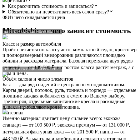
перетяжки?
Как рассчитать стоимость и записаться?
Обязательно ли перетягивать весь салон сразу?
08
Из чего складывается цена
Mitsubishi
: от чего зависит стоимость
ПЕРЕТЯЖКА СИДЕНИЙ FORD
Класс и размер автомобиля
Прайс считается по классу авто: компактный седан, кроссовер
и полноразмерный внедорожник различаются площадью
обивки и расходом материала. Базовая перетяжка двух рядов
сидений — от 109 500 ₽, и с ростом класса растёт метраж, а с
ПЕРЕТЯЖКА СИДЕНИЙ PORSCHE
ним и цена.
Объём салона и число элементов
База — два ряда сидений с центральным подлокотником.
Карты дверей, потолок, руль, тоннель и торпедо — отдельные
позиции: каждая добавляется к смете по Вашему выбору.
Третий ряд, отдельные капитанские кресла и раскладные
диваны прибавляют кроя и пошива.
ПЕРЕТЯЖКА GEELY
Материал
Именно материал двигает цену сильнее всего: экокожа
стандарт — от 109 500 ₽, экокожа премиум — от 131 000 ₽,
натуральная фактурная кожа — от 201 500 ₽, наппа — от
443 500 ₽. Алькантара и комбинации считаются отдельно.