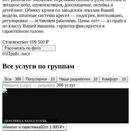
звёздное небо, шумоизоляция, дооснащение, оклейка и
детейлинг. Обивку кроим по заводским лекалам Вашей
модели, штатные системы кресел — подогрев, вентиляцию,
регулировки — оставляем рабочими. Цены «от» — из прайса
по классу Вашей машины, гарантия фиксируется в
гарантийном талоне.
Стоимость
от 109 500 ₽
Рассчитать по
фото
01
Прайс-лист
Все услуги по группам
Все ·
308
Популярное
· 10
Наши разработки
· 18
Комфорт
· 10
308 услуг
ПЕРЕТЯЖКА RANGE ROVER
Ремонт и перетяжка
92
от
1 000
₽
+