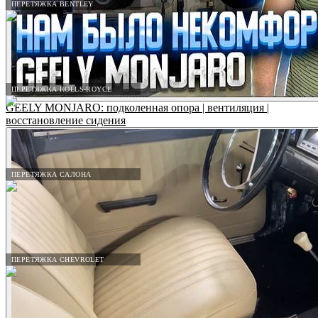
ПЕРЕТЯЖКА BENTLEY
ПЕРЕТЯЖКА ROLLS-ROYCE
GEELY MONJARO: подколенная опора | вентиляция |
восстановление сидения
ПЕРЕТЯЖКА САЛОНА
ПЕРЕТЯЖКА CHEVROLET