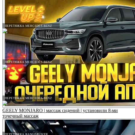
ПЕРЕТЯЖКА MERCEDES-BENZ
ПЕРЕТЯЖКА MERCEDES-BENZ
ПЕРЕТЯЖКА MERCEDES-BENZ
GEELY MONJARO | массаж сидений | установили 8-ми
точечный массаж
ПЕРЕТЯЖКА RANGE ROVER