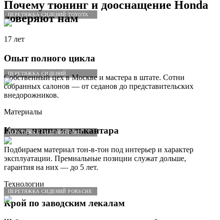
Почему тюнинг и дооснащение
Honda
ПЕРЕТЯЖКА СИДЕНИЙ TOYOTA
доверяют нам
17 лет
Опыт полного цикла
ПЕРЕТЯЖКА СИДЕНИЙ
Собственный цех в Москве и мастера в штате. Сотни
собранных салонов — от седанов до представительских
внедорожников.
Материалы
Кожа, наппа и алькантара
ПЕРЕТЯЖКА СИДЕНИЙ FORD
Подбираем материал тон-в-тон под интерьер и характер
эксплуатации. Премиальные позиции служат дольше,
гарантия на них — до 5 лет.
Технологии
ПЕРЕТЯЖКА СИДЕНИЙ PORSCHE
Крой по заводским лекалам