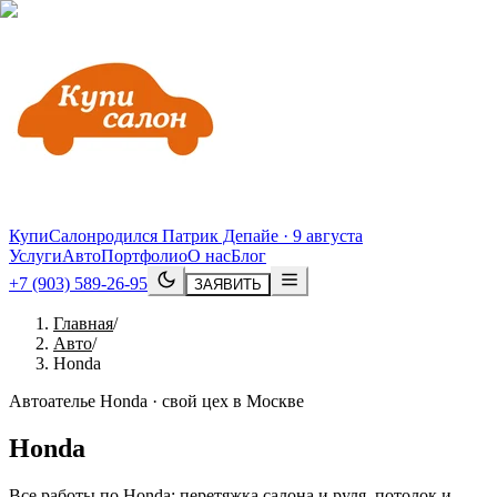
КупиСалон
родился Патрик Депайе · 9 августа
Услуги
Авто
Портфолио
О нас
Блог
+7 (903) 589-26-95
ЗАЯВИТЬ
Главная
/
Авто
/
Honda
Автоателье Honda · свой цех в Москве
Honda
Все работы по Honda: перетяжка салона и руля, потолок и