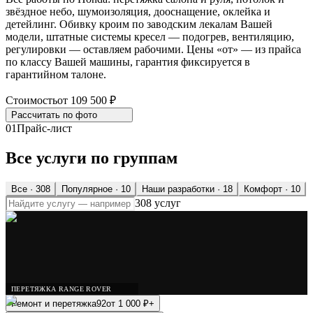
звёздное небо, шумоизоляция, дооснащение, оклейка и
детейлинг. Обивку кроим по заводским лекалам Вашей
модели, штатные системы кресел — подогрев, вентиляцию,
регулировки — оставляем рабочими. Цены «от» — из прайса
по классу Вашей машины, гарантия фиксируется в
гарантийном талоне.
Стоимость
от 109 500 ₽
Рассчитать по
фото
01
Прайс-лист
Все услуги по группам
Все ·
308
Популярное
· 10
Наши разработки
· 18
Комфорт
· 10
308 услуг
ПЕРЕТЯЖКА RANGE ROVER
Ремонт и перетяжка
92
от
1 000
₽
+