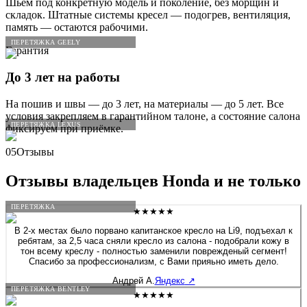
Шьём под конкретную модель и поколение, без морщин и
складок. Штатные системы кресел — подогрев, вентиляция,
память — остаются рабочими.
ПЕРЕТЯЖКА GEELY
Гарантия
До 3 лет на работы
На пошив и швы — до 3 лет, на материалы — до 5 лет. Все
условия закрепляем в гарантийном талоне, а состояние салона
ПЕРЕТЯЖКА LEXUS
фиксируем при приёмке.
05
Отзывы
Отзывы владельцев
Honda
и не только
ПЕРЕТЯЖКА
★★★★★
В 2-х местах было порвано капитанское кресло на Li9, подъехал к
ребятам, за 2,5 часа сняли кресло из салона - подобрали кожу в
тон всему креслу - полностью заменили поврежденый сегмент!
Спасибо за профессионализм, с Вами прияьно иметь дело.
Андрей А.
Яндекс
↗
ПЕРЕТЯЖКА BENTLEY
★★★★★