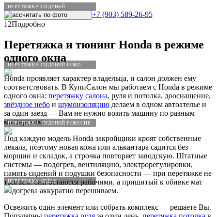
ПЕРЕТЯЖКА СИДЕНИЙ
+7 (903) 589-26-95
Рассчитать по
фото
12
Подробно
Перетяжка и тюнинг
Honda
в режиме
одного окна
ПЕРЕТЯЖКА СИДЕНИЙ FORD
Honda проявляет характер владельца, и салон должен ему
соответствовать. В КупиСалон мы работаем с Honda в режиме
одного окна:
перетяжку салона
, руля и потолка, дооснащение,
звёздное небо
и
шумоизоляцию
делаем в одном автоателье и
за один заезд — Вам не нужно возить машину по разным
мастерским.
ПЕРЕТЯЖКА СИДЕНИЙ PORSCHE
Под каждую модель Honda закройщики кроят собственные
лекала, поэтому новая кожа или алькантара садится без
морщин и складок, а строчка повторяет заводскую. Штатные
системы — подогрев, вентиляцию, электрорегулировки,
память сидений и подушки безопасности — при перетяжке не
трогаем: они остаются рабочими, а пришитый к обивке мат
ПЕРЕТЯЖКА GEELY
подогрева аккуратно перешиваем.
Освежить один элемент или собрать комплекс — решаете Вы.
Популярны
перетяжка руля
за один день,
перетяжка потолка
в