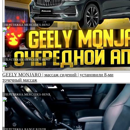
ПЕРЕТЯЖКА MERCEDES-BENZ
ПЕРЕТЯЖКА MERCEDES-BENZ
GEELY MONJARO | массаж сидений | установили 8-ми
точечный массаж
ПЕРЕТЯЖКА MERCEDES-BENZ
ПЕРЕТЯЖКА RANGE ROVER