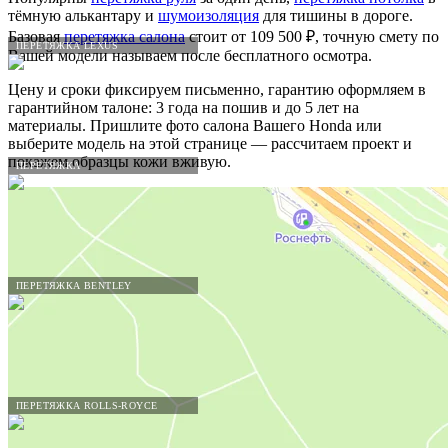
тёмную алькантару и
шумоизоляция
для тишины в дороге.
Базовая
перетяжка салона
стоит от 109 500 ₽, точную смету по
ПЕРЕТЯЖКА LEXUS
Вашей модели называем после бесплатного осмотра.
Цену и сроки фиксируем письменно, гарантию оформляем в
гарантийном талоне: 3 года на пошив и до 5 лет на
материалы. Пришлите фото салона Вашего Honda или
выберите модель на этой странице — рассчитаем проект и
покажем образцы кожи вживую.
ПЕРЕТЯЖКА
ПЕРЕТЯЖКА BENTLEY
ПЕРЕТЯЖКА ROLLS-ROYCE