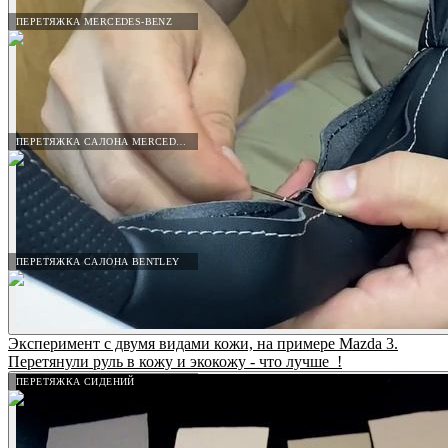
ПЕРЕТЯЖКА MERCEDES-BENZ
ПЕРЕТЯЖКА САЛОНА MERCEDES-BENZ
ПЕРЕТЯЖКА САЛОНА BENTLEY
Эксперимент с двумя видами кожи, на примере Mazda 3.
Перетянули руль в кожу и экокожу - что лучше_!
ПЕРЕТЯЖКА СИДЕНИЙ