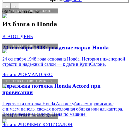
←
→
06
Гиды и разборы
ПЕРЕТЯЖКА САЛОНА CHEVROLET
Из блога о
Honda
В ЭТОТ ДЕНЬ
ПЕРЕТЯЖКА САЛОНА LEXUS
24 сентября 1948: рождение марки Honda
24 сентября 1948 года основана Honda. История инженерной
страсти и надёжный салон — к дате в КупиСалоне.
Читать
↗
DEMAND-SEO
ПЕРЕТЯЖКА САЛОНА MERCEDES-BENZ
Перетяжка потолка Honda Accord при
провисании
Перетяжка потолка Honda Accord: убираем провисание,
снимаем панель, свежая потолочная обивка или алькантара.
Возвращаем вид салону. Цена по машине.
ПЕРЕТЯЖКА САЛОНА BENTLEY
Читать
↗
ПОЧЕМУ КУПИСАЛОН