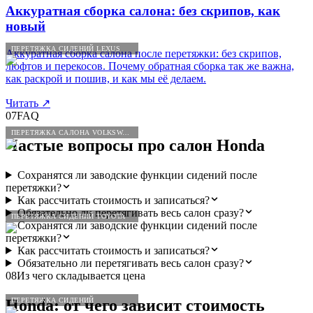
Аккуратная сборка салона: без скрипов, как
новый
ПЕРЕТЯЖКА СИДЕНИЙ LEXUS
Аккуратная сборка салона после перетяжки: без скрипов,
люфтов и перекосов. Почему обратная сборка так же важна,
как раскрой и пошив, и как мы её делаем.
Читать
↗
07
FAQ
ПЕРЕТЯЖКА САЛОНА VOLKSWAGEN
Частые вопросы про салон
Honda
Сохранятся ли заводские функции сидений после
перетяжки?
Как рассчитать стоимость и записаться?
Обязательно ли перетягивать весь салон сразу?
ПЕРЕТЯЖКА СИДЕНИЙ TOYOTA
Сохранятся ли заводские функции сидений после
перетяжки?
Как рассчитать стоимость и записаться?
Обязательно ли перетягивать весь салон сразу?
08
Из чего складывается цена
ПЕРЕТЯЖКА СИДЕНИЙ
Honda
: от чего зависит стоимость