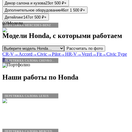
Декор салона и кузова
23
от
500
₽
+
Дополнительное оборудование
46
от
1 500
₽
+
Детейлинг
147
от
500
₽
+
02
Модели
ПЕРЕТЯЖКА MERCEDES-BENZ
Модели
Honda
, с которыми работаем
Рассчитать по фото
CR-V
→
Accord
→
Civic
→
Pilot
→
HR-V
→
Vezel
→
Fit
→
Civic Type
R
→
ПЕРЕТЯЖКА САЛОНА CHEVROLET
03
Портфолио
Наши работы по
Honda
ПЕРЕТЯЖКА САЛОНА LEXUS
ПЕРЕТЯЖКА САЛОНА MERCEDES-BENZ