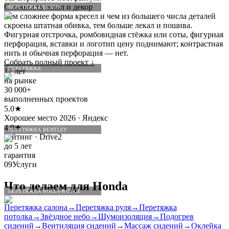
Сложность лекал и декор
ПЕРЕТЯЖКА LEXUS
Чем сложнее форма кресел и чем из большего числа деталей
скроена штатная обивка, тем больше лекал и пошива.
Фигурная отстрочка, ромбовидная стёжка или соты, фигурная
перфорация, вставки и логотип цену поднимают; контрастная
нить и обычная перфорация — нет.
Собрать полный проект
↓
ПЕРЕТЯЖКА
17 лет
на рынке
30 000+
выполненных проектов
5.0★
Хорошее место 2026 · Яндекс
4.9★
ПЕРЕТЯЖКА BENTLEY
рейтинг · Drive2
до 5 лет
гарантия
09
Услуги
Что делаем для
Honda
ПЕРЕТЯЖКА ROLLS-ROYCE
Перетяжка салона
→
Перетяжка руля
→
Перетяжка
потолка
→
Звёздное небо
→
Шумоизоляция
→
Подогрев
сидений
→
Вентиляция сидений
→
Массаж сидений
→
Оклейка