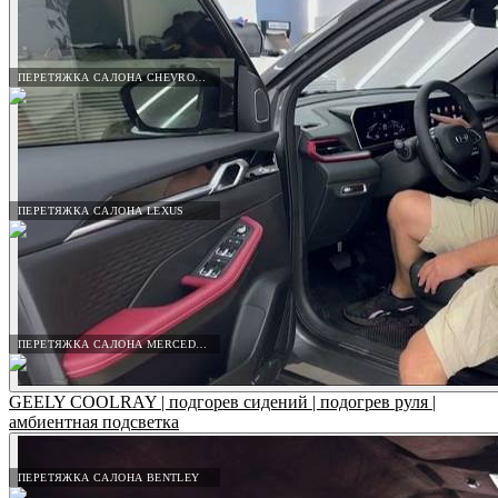
ПЕРЕТЯЖКА САЛОНА CHEVROLET
ПЕРЕТЯЖКА САЛОНА LEXUS
ПЕРЕТЯЖКА САЛОНА MERCEDES-BENZ
GEELY COOLRAY | подгорев сидений | подогрев руля |
амбиентная подсветка
ПЕРЕТЯЖКА САЛОНА BENTLEY