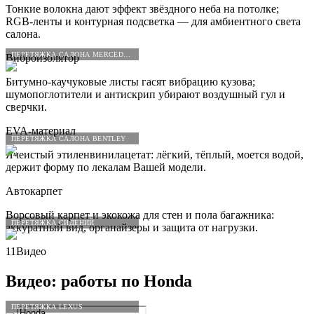
Тонкие волокна дают эффект звёздного неба на потолке;
RGB-ленты и контурная подсветка — для амбиентного света
салона.
ПЕРЕТЯЖКА САЛОНА MERCEDES-BENZ
Виброизолятор
Битумно-каучуковые листы гасят вибрацию кузова;
шумопоглотители и антискрип убирают воздушный гул и
сверчки.
EVA-материал
ПЕРЕТЯЖКА САЛОНА BENTLEY
Ячеистый этиленвинилацетат: лёгкий, тёплый, моется водой,
держит форму по лекалам Вашей модели.
Автокарпет
Ворсовый карпет и экокожа для стен и пола багажника:
ПЕРЕТЯЖКА СИДЕНИЙ
аккуратный вид, органайзеры и защита от нагрузки.
11
Видео
Видео: работы по
Honda
ПЕРЕТЯЖКА LEXUS