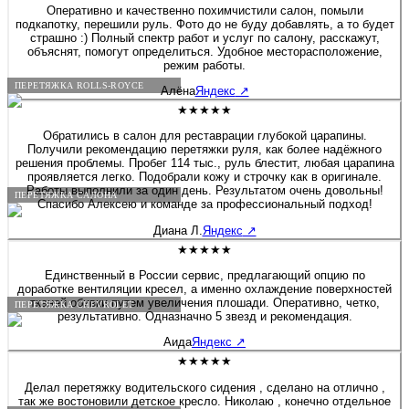
Оперативно и качественно похимчистили салон, помыли
подкапотку, перешили руль. Фото до не буду добавлять, а то будет
страшно :) Полный спектр работ и услуг по салону, расскажут,
объяснят, помогут определиться. Удобное месторасположение,
режим работы.
ПЕРЕТЯЖКА ROLLS-ROYCE
Алёна
Яндекс
↗
★★★★★
Обратились в салон для реставрации глубокой царапины.
Получили рекомендацию перетяжки руля, как более надёжного
решения проблемы. Пробег 114 тыс., руль блестит, любая царапина
проявляется легко. Подобрали кожу и строчку как в оригинале.
Работы выполнили за один день. Результатом очень довольны!
ПЕРЕТЯЖКА САЛОНА
Спасибо Алексею и команде за профессиональный подход!
Диана Л.
Яндекс
↗
★★★★★
Единственный в России сервис, предлагающий опцию по
доработке вентиляции кресел, а именно охлаждение поверхностей
тканей обивки путем увеличения плошади. Оперативно, четко,
ПЕРЕТЯЖКА CHEVROLET
результативно. Одназначно 5 звезд и рекомендация.
Аида
Яндекс
↗
★★★★★
Делал перетяжку водительского сидения , сделано на отлично ,
так же востоновили детское кресло. Николаю , конечно отдельное