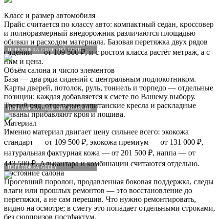
Класс и размер автомобиля
Прайс считается по классу авто: компактный седан, кроссовер
и полноразмерный внедорожник различаются площадью
обивки и расходом материала. Базовая перетяжка двух рядов
ПЕРЕТЯЖКА СИДЕНИЙ FORD
сидений — от 109 500 ₽, и с ростом класса растёт метраж, а с
ним и цена.
Объём салона и число элементов
База — два ряда сидений с центральным подлокотником.
Карты дверей, потолок, руль, тоннель и торпедо — отдельные
позиции: каждая добавляется к смете по Вашему выбору.
Третий ряд, отдельные капитанские кресла и раскладные
ПЕРЕТЯЖКА СИДЕНИЙ PORSCHE
диваны прибавляют кроя и пошива.
Материал
Именно материал двигает цену сильнее всего: экокожа
стандарт — от 109 500 ₽, экокожа премиум — от 131 000 ₽,
натуральная фактурная кожа — от 201 500 ₽, наппа — от
443 500 ₽. Алькантара и комбинации считаются отдельно.
ПЕРЕТЯЖКА GEELY
Состояние салона
Просевший поролон, продавленная боковая поддержка, следы
влаги или прошлых ремонтов — это восстановление до
перетяжки, а не сам перешив. Что нужно ремонтировать,
видно на осмотре; в смету это попадает отдельными строками,
без сюрпризов постфактум.