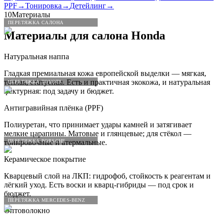
PPF
→
Тонировка
→
Детейлинг
→
10
Материалы
ПЕРЕТЯЖКА САЛОНА
Материалы для салона
Honda
Натуральная наппа
Гладкая премиальная кожа европейской выделки — мягкая,
тёплая, статусная. Есть и практичная экокожа, и натуральная
ПЕРЕТЯЖКА TOYOTA
фактурная: под задачу и бюджет.
Антигравийная плёнка (PPF)
Полиуретан, что принимает удары камней и затягивает
мелкие царапины. Матовые и глянцевые; для стёкол —
ПЕРЕТЯЖКА PORSCHE
тонировочные и атермальные.
Керамическое покрытие
Кварцевый слой на ЛКП: гидрофоб, стойкость к реагентам и
лёгкий уход. Есть воски и кварц-гибриды — под срок и
бюджет.
ПЕРЕТЯЖКА MERCEDES-BENZ
Оптоволокно