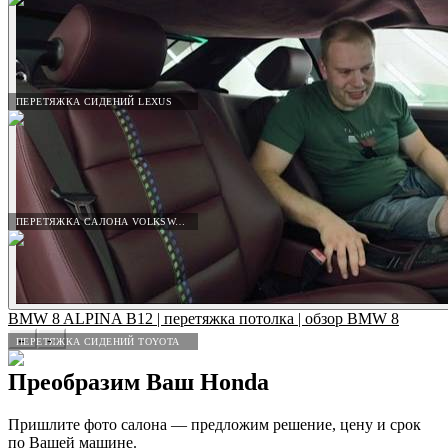
ПЕРЕТЯЖКА СИДЕНИЙ LEXUS
ПЕРЕТЯЖКА САЛОНА VOLKSWAGEN
BMW 8 ALPINA B12 | перетяжка потолка | обзор BMW 8
←
→
ПЕРЕТЯЖКА СИДЕНИЙ TOYOTA
Преобразим Ваш
Honda
Пришлите фото салона — предложим решение, цену и срок
по Вашей машине.