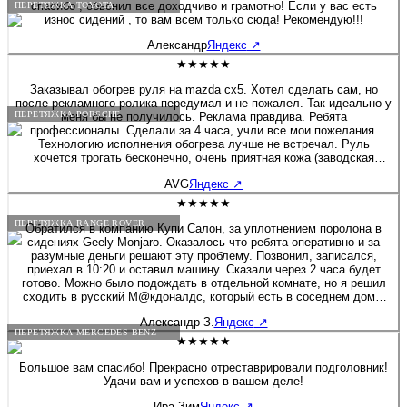
спасибо , обьснил все доходчиво и грамотно! Если у вас есть
ПЕРЕТЯЖКА TOYOTA
износ сидений , то вам всем только сюда! Рекомендую!!!
Александр
Яндекс
↗
★★★★★
Заказывал обогрев руля на mazda cx5. Хотел сделать сам, но
после рекламного ролика передумал и не пожалел. Так идеально у
ПЕРЕТЯЖКА PORSCHE
меня бы не получилось. Реклама правдива. Ребята
профессионалы. Сделали за 4 часа, учли все мои пожелания.
Технологию исполнения обогрева лучше не встречал. Руль
хочется трогать бесконечно, очень приятная кожа (заводская
рядом не стояла), мастерское исполнение соединительного шва.
AVG
Яндекс
↗
Уверенно знак качества!
★★★★★
ПЕРЕТЯЖКА RANGE ROVER
Обратился в компанию Купи Салон, за уплотнением поролона в
сидениях Geely Monjaro. Оказалось что ребята оперативно и за
разумные деньги решают эту проблему. Позвонил, записался,
приехал в 10:20 и оставил машину. Сказали через 2 часа будет
готово. Можно было подождать в отдельной комнате, но я решил
сходить в русский М@кдоналдс, который есть в соседнем доме.
Звонок через 1ч. 20мин., машина готова! Все сделали очень
Александр З.
Яндекс
↗
аккуратно, места действительно стали гораздо плотнее, то что я и
ПЕРЕТЯЖКА MERCEDES-BENZ
хотел! Фото до и после прилагаю. Спасибо за вашу работу,
★★★★★
успехов и процветания!!! Цена за 2 передних кресла 14000 руб.
Большое вам спасибо! Прекрасно отреставрировали подголовник!
Удачи вам и успехов в вашем деле!
Ира Зим
Яндекс
↗