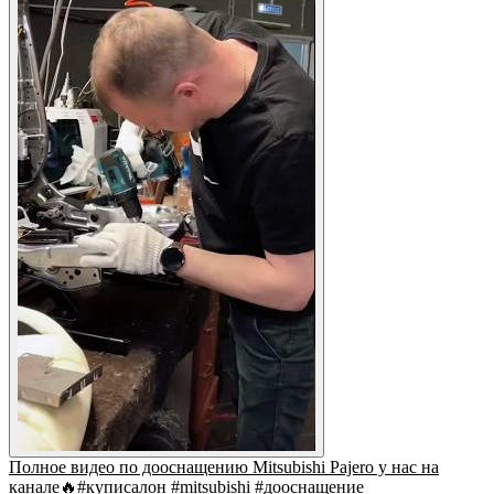
Полное видео по дооснащению Mitsubishi Pajero у нас на
канале🔥#куписалон #mitsubishi #дооснащение