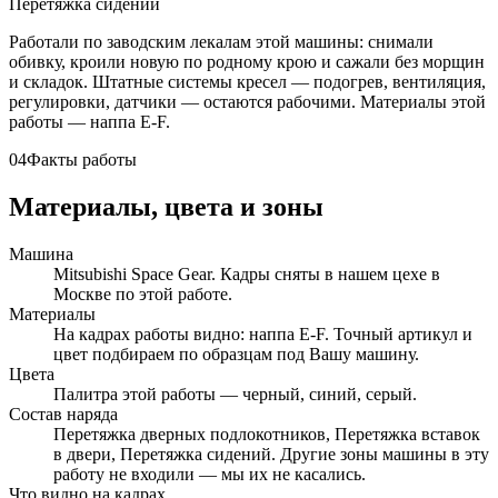
Перетяжка сидений
Работали по заводским лекалам этой машины: снимали
обивку, кроили новую по родному крою и сажали без морщин
и складок. Штатные системы кресел — подогрев, вентиляция,
регулировки, датчики — остаются рабочими. Материалы этой
работы — наппа E-F.
04
Факты работы
Материалы, цвета и зоны
Машина
Mitsubishi Space Gear. Кадры сняты в нашем цехе в
Москве по этой работе.
Материалы
На кадрах работы видно: наппа E-F. Точный артикул и
цвет подбираем по образцам под Вашу машину.
Цвета
Палитра этой работы — черный, синий, серый.
Состав наряда
Перетяжка дверных подлокотников, Перетяжка вставок
в двери, Перетяжка сидений. Другие зоны машины в эту
работу не входили — мы их не касались.
Что видно на кадрах