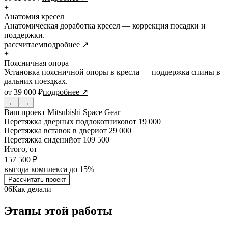
+
Анатомия кресел
Анатомическая доработка кресел — коррекция посадки и
поддержки.
рассчитаем
подробнее ↗
+
Поясничная опора
Установка поясничной опоры в кресла — поддержка спины в
дальних поездках.
от 39 000 ₽
подробнее ↗
←
→
Ваш проект
Mitsubishi Space Gear
Перетяжка дверных подлокотников
от 19 000
Перетяжка вставок в двери
от 29 000
Перетяжка сидений
от 109 500
Итого, от
157 500 ₽
выгода комплекса до 15%
Рассчитать проект
06
Как делали
Этапы этой работы