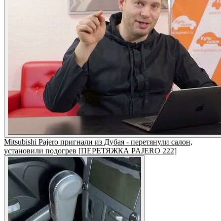
Mitsubishi Pajero пригнали из Дубая - перетянули салон,
установили подогрев [ПЕРЕТЯЖКА PAJERO 222]