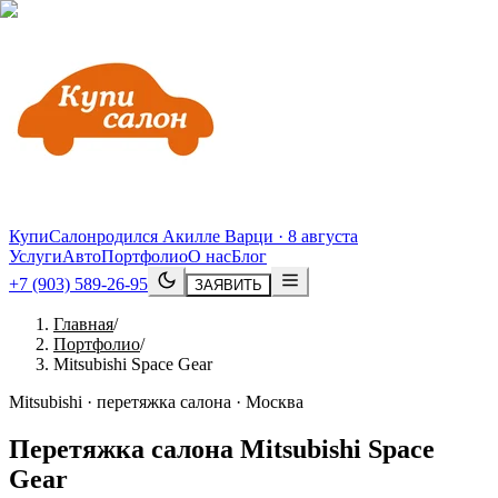
КупиСалон
родился Акилле Варци · 8 августа
Услуги
Авто
Портфолио
О нас
Блог
+7 (903) 589-26-95
ЗАЯВИТЬ
Главная
/
Портфолио
/
Mitsubishi Space Gear
Mitsubishi · перетяжка салона · Москва
Перетяжка салона
Mitsubishi
Space
Gear