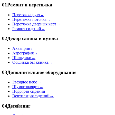
01
Ремонт и перетяжка
Перетяжка руля
→
Перетяжка потолка
→
Перетяжка дверных карт
→
Ремонт сидений
→
02
Декор салона и кузова
Аквапринт
→
Аэрография
→
Шильдики
→
Обшивка багажника
→
03
Дополнительное оборудование
Звёздное небо
→
Шумоизоляция
→
Подогрев сидений
→
Вентиляция сидений
→
04
Детейлинг