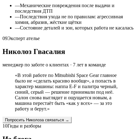
—
Механические повреждения после выдачи и
последствия ДТП
—
Последствия ухода не по правилам: агрессивная
химия, абразив, жёсткие щётки
—
Состояние деталей и зон, которых работа не касалась
09
Эксперт ателье
Николоз Гвасалия
менеджер по заботе о клиентах
·
7
лет в команде
«
В этой работе по Mitsubishi Space Gear главное
было не «сделать красиво вообще», а попасть в
характер машины: наппа E-F и палитра черный,
синий, серый — решение принимали под неё.
Салон снова выглядит и ощущается новым, а
машина перестаёт быть «как у всех» — за это
работу и берут.
»
Попросить
Николоза
связаться →
10
Гиды и разборы
Из блога