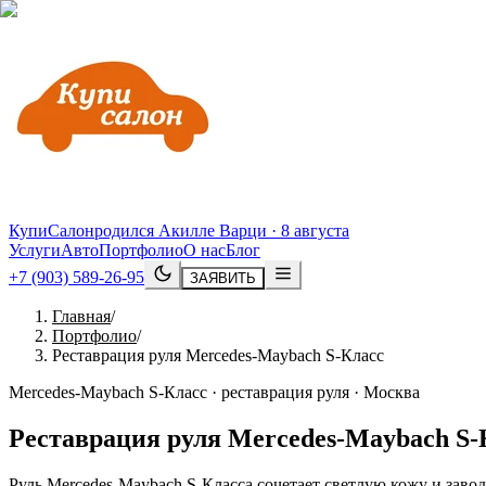
КупиСалон
родился Акилле Варци · 8 августа
Услуги
Авто
Портфолио
О нас
Блог
+7 (903) 589-26-95
ЗАЯВИТЬ
Главная
/
Портфолио
/
Реставрация руля Mercedes-Maybach S-Класс
Mercedes-Maybach S-Класс · реставрация руля · Москва
Реставрация руля
Mercedes
-
Maybach
S
-
Руль Mercedes-Maybach S-Класса сочетает светлую кожу и завод