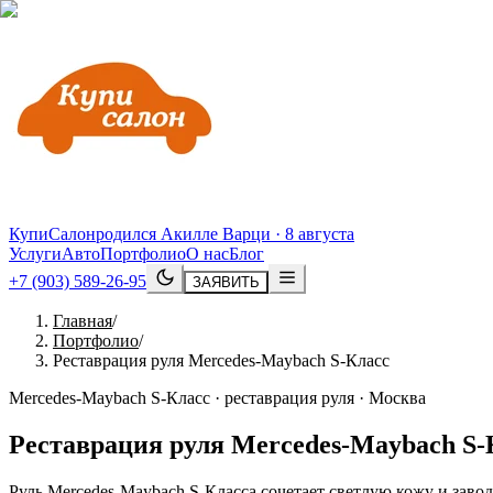
КупиСалон
родился Акилле Варци · 8 августа
Услуги
Авто
Портфолио
О нас
Блог
+7 (903) 589-26-95
ЗАЯВИТЬ
Главная
/
Портфолио
/
Реставрация руля Mercedes-Maybach S-Класс
Mercedes-Maybach S-Класс · реставрация руля · Москва
Реставрация руля
Mercedes
-
Maybach
S
-
Руль Mercedes-Maybach S-Класса сочетает светлую кожу и завод