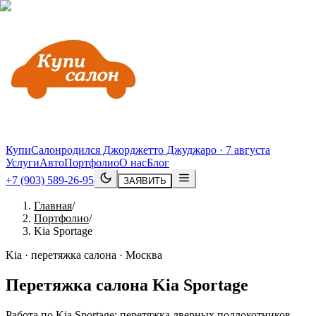
КупиСалон
родился Джорджетто Джуджаро · 7 августа
Услуги
Авто
Портфолио
О нас
Блог
+7 (903) 589-26-95
ЗАЯВИТЬ
Главная
/
Портфолио
/
Kia Sportage
Kia · перетяжка салона · Москва
Перетяжка салона
Kia
Sportage
Работа по Kia Sportage: перетяжка дверных подлокотников,