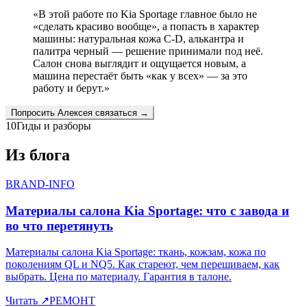
«
В этой работе по Kia Sportage главное было не
«сделать красиво вообще», а попасть в характер
машины: натуральная кожа C-D, алькантра и
палитра черный — решение принимали под неё.
Салон снова выглядит и ощущается новым, а
машина перестаёт быть «как у всех» — за это
работу и берут.
»
Попросить
Алексея
связаться →
10
Гиды и разборы
Из блога
BRAND-INFO
Материалы салона Kia Sportage: что с завода и
во что перетянуть
Материалы салона Kia Sportage: ткань, кожзам, кожа по
поколениям QL и NQ5. Как стареют, чем перешиваем, как
выбрать. Цена по материалу. Гарантия в талоне.
Читать
↗
РЕМОНТ