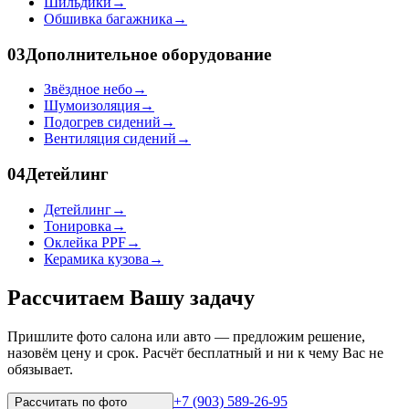
Шильдики
→
Обшивка багажника
→
03
Дополнительное оборудование
Звёздное небо
→
Шумоизоляция
→
Подогрев сидений
→
Вентиляция сидений
→
04
Детейлинг
Детейлинг
→
Тонировка
→
Оклейка PPF
→
Керамика кузова
→
Рассчитаем Вашу задачу
Пришлите фото салона или авто — предложим решение,
назовём цену и срок. Расчёт бесплатный и ни к чему Вас не
обязывает.
+7 (903) 589-26-95
Рассчитать по
фото