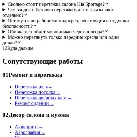
Сколько стоит перетяжка салона Kia Sportage?
Что входит в базовую перетяжку, а что заказывают
отдельно?
Останутся ли рабочими подогрев, вентиляция и подушки
безопасности?
Обивка не пойдёт морщинами через полгода?
Можно перетянуть только передние кресла или один
диван?
12
Куда дальше
Сопутствующие работы
01
Ремонт и перетяжка
Перетяжка руля
→
Перетяжка потолка
→
Перетяжка дверных карт
→
Ремонт сидений
→
02
Декор салона и кузова
Аквапринт
→
Аэрография
→