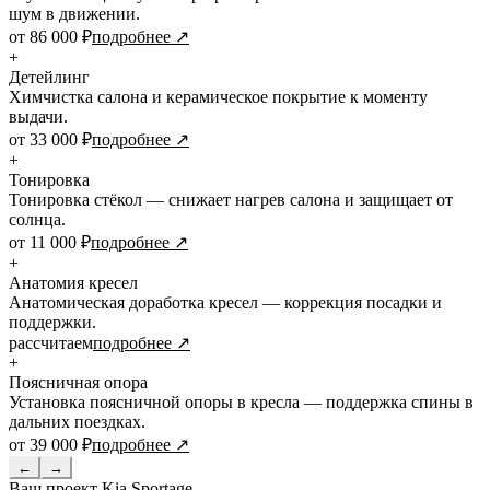
шум в движении.
от 86 000 ₽
подробнее ↗
+
Детейлинг
Химчистка салона и керамическое покрытие к моменту
выдачи.
от 33 000 ₽
подробнее ↗
+
Тонировка
Тонировка стёкол — снижает нагрев салона и защищает от
солнца.
от 11 000 ₽
подробнее ↗
+
Анатомия кресел
Анатомическая доработка кресел — коррекция посадки и
поддержки.
рассчитаем
подробнее ↗
+
Поясничная опора
Установка поясничной опоры в кресла — поддержка спины в
дальних поездках.
от 39 000 ₽
подробнее ↗
←
→
Ваш проект
Kia Sportage