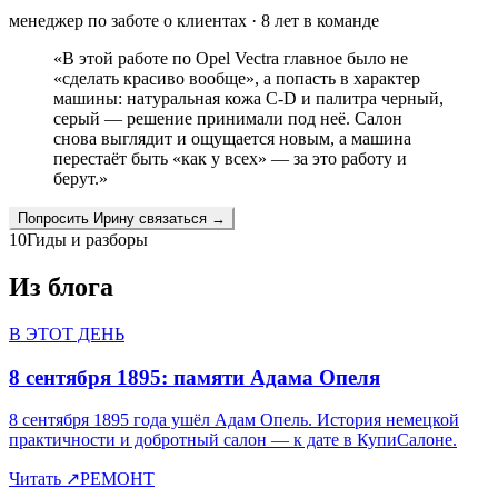
менеджер по заботе о клиентах
·
8
лет в команде
«
В этой работе по Opel Vectra главное было не
«сделать красиво вообще», а попасть в характер
машины: натуральная кожа C-D и палитра черный,
серый — решение принимали под неё. Салон
снова выглядит и ощущается новым, а машина
перестаёт быть «как у всех» — за это работу и
берут.
»
Попросить
Ирину
связаться →
10
Гиды и разборы
Из блога
В ЭТОТ ДЕНЬ
8 сентября 1895: памяти Адама Опеля
8 сентября 1895 года ушёл Адам Опель. История немецкой
практичности и добротный салон — к дате в КупиСалоне.
Читать
↗
РЕМОНТ