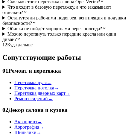
Сколько стоит перетяжка салона Opel Vectra?
Что входит в базовую перетяжку, а что заказывают
отдельно?
Останутся ли рабочими подогрев, вентиляция и подушки
безопасности?
Обивка не пойдёт морщинами через полгода?
Можно перетянуть только передние кресла или один
диван?
12
Куда дальше
Сопутствующие работы
01
Ремонт и перетяжка
Перетяжка руля
→
Перетяжка потолка
→
Перетяжка дверных карт
→
Ремонт сидений
→
02
Декор салона и кузова
Аквапринт
→
Аэрография
→
Шильдики
→