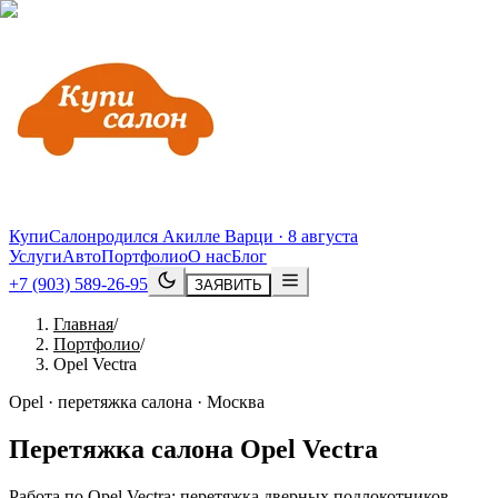
КупиСалон
родился Акилле Варци · 8 августа
Услуги
Авто
Портфолио
О нас
Блог
+7 (903) 589-26-95
ЗАЯВИТЬ
Главная
/
Портфолио
/
Opel Vectra
Opel · перетяжка салона · Москва
Перетяжка салона
Opel
Vectra
Работа по Opel Vectra: перетяжка дверных подлокотников,