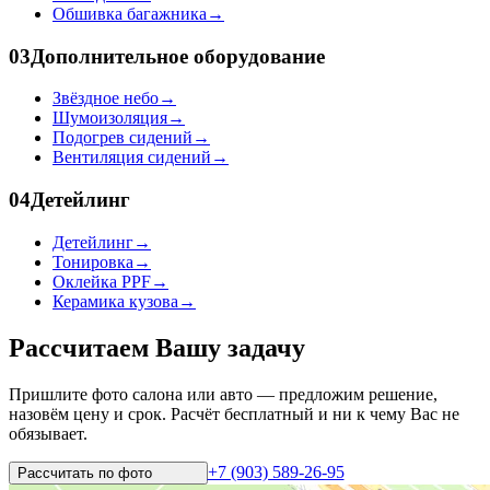
Обшивка багажника
→
03
Дополнительное оборудование
Звёздное небо
→
Шумоизоляция
→
Подогрев сидений
→
Вентиляция сидений
→
04
Детейлинг
Детейлинг
→
Тонировка
→
Оклейка PPF
→
Керамика кузова
→
Рассчитаем Вашу задачу
Пришлите фото салона или авто — предложим решение,
назовём цену и срок. Расчёт бесплатный и ни к чему Вас не
обязывает.
+7 (903) 589-26-95
Рассчитать по
фото