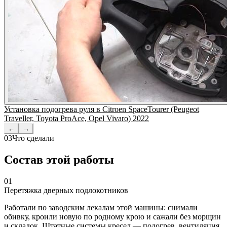
Установка подогрева руля в Citroen SpaceTourer (Peugeot
Traveller, Toyota ProAce, Opel Vivaro) 2022
←
→
03
Что сделали
Состав этой работы
01
Перетяжка дверных подлокотников
Работали по заводским лекалам этой машины: снимали
обивку, кроили новую по родному крою и сажали без морщин
и складок. Штатные системы кресел — подогрев, вентиляция,