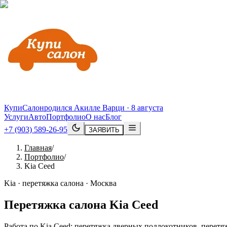
КупиСалон
родился Акилле Варци · 8 августа
Услуги
Авто
Портфолио
О нас
Блог
+7 (903) 589-26-95
ЗАЯВИТЬ
Главная
/
Портфолио
/
Kia Ceed
Kia · перетяжка салона · Москва
Перетяжка салона
Kia
Ceed
Работа по Kia Ceed: перетяжка дверных подлокотников, перетя