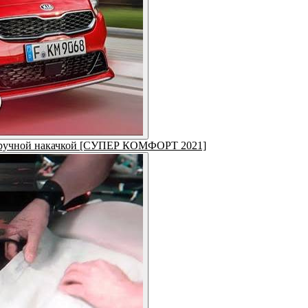
 с ручной накачкой [СУПЕР КОМФОРТ 2021]