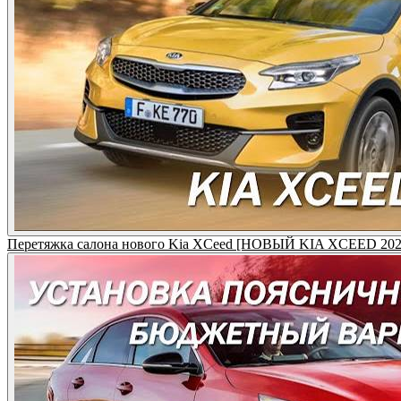
Перетяжка салона нового Kia XCeed [НОВЫЙ KIA XCEED 202