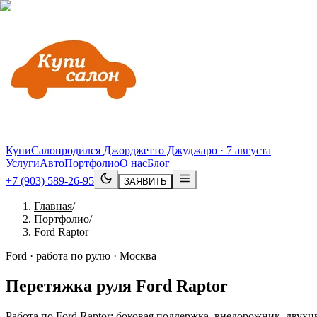
КупиСалон
родился Джорджетто Джуджаро · 7 августа
Услуги
Авто
Портфолио
О нас
Блог
+7 (903) 589-26-95
ЗАЯВИТЬ
Главная
/
Портфолио
/
Ford Raptor
Ford · работа по рулю · Москва
Перетяжка руля
Ford
Raptor
Работа по Ford Raptor: боковая поддержка, внедорожник, двух