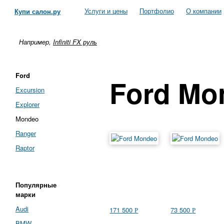
Услуги и цены
Портфолио
О компании
Купи салон.ру
Например,
Infiniti FX руль
Ford
Ford Mo
Excursion
Explorer
Mondeo
Ranger
Raptor
Популярные
марки
Audi
171 500
73 500
Р
Р
BMW