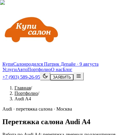
КупиСалон
родился Патрик Депайе · 9 августа
Услуги
Авто
Портфолио
О нас
Блог
+7 (903) 589-26-95
ЗАЯВИТЬ
Главная
/
Портфолио
/
Audi A4
Audi · перетяжка салона · Москва
Перетяжка салона
Audi
A4
Работа по Audi A4: перетяжка дверных подлокотников,