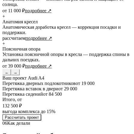
солнца.
от 11 000 ₽
подробнее ↗
+
Анатомия кресел
Анатомическая доработка кресел — коррекция посадки и
поддержки.
рассчитаем
подробнее ↗
+
Поясничная опора
Установка поясничной опоры в кресла — поддержка спины в
дальних поездках.
от 39 000 ₽
подробнее ↗
←
→
Ваш проект
Audi A4
Перетяжка дверных подлокотников
от 19 000
Перетяжка вставок в двери
от 29 000
Перетяжка сидений
от 84 500
Итого, от
132 500 ₽
выгода комплекса до 15%
Рассчитать проект
06
Как делали