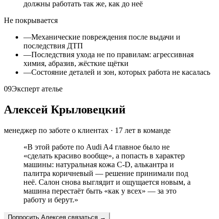
должны работать так же, как до неё
Не покрывается
—
Механические повреждения после выдачи и
последствия ДТП
—
Последствия ухода не по правилам: агрессивная
химия, абразив, жёсткие щётки
—
Состояние деталей и зон, которых работа не касалась
09
Эксперт ателье
Алексей Крыловецкий
менеджер по заботе о клиентах
·
17
лет в команде
«
В этой работе по Audi A4 главное было не
«сделать красиво вообще», а попасть в характер
машины: натуральная кожа C-D, алькантра и
палитра коричневый — решение принимали под
неё. Салон снова выглядит и ощущается новым, а
машина перестаёт быть «как у всех» — за это
работу и берут.
»
Попросить
Алексея
связаться →