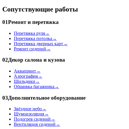
Сопутствующие работы
01
Ремонт и перетяжка
Перетяжка руля
→
Перетяжка потолка
→
Перетяжка дверных карт
→
Ремонт сидений
→
02
Декор салона и кузова
Аквапринт
→
Аэрография
→
Шильдики
→
Обшивка багажника
→
03
Дополнительное оборудование
Звёздное небо
→
Шумоизоляция
→
Подогрев сидений
→
Вентиляция сидений
→