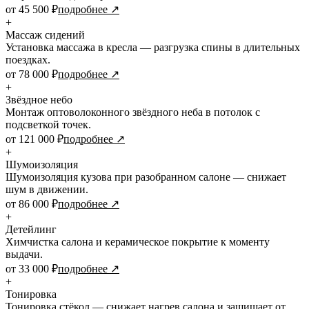
от 45 500 ₽
подробнее ↗
+
Массаж сидений
Установка массажа в кресла — разгрузка спины в длительных
поездках.
от 78 000 ₽
подробнее ↗
+
Звёздное небо
Монтаж оптоволоконного звёздного неба в потолок с
подсветкой точек.
от 121 000 ₽
подробнее ↗
+
Шумоизоляция
Шумоизоляция кузова при разобранном салоне — снижает
шум в движении.
от 86 000 ₽
подробнее ↗
+
Детейлинг
Химчистка салона и керамическое покрытие к моменту
выдачи.
от 33 000 ₽
подробнее ↗
+
Тонировка
Тонировка стёкол — снижает нагрев салона и защищает от