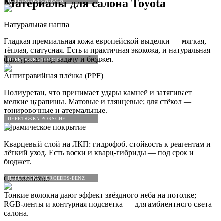
Материалы для салона
Toyota
ПЕРЕТЯЖКА САЛОНА
Натуральная наппа
Гладкая премиальная кожа европейской выделки — мягкая,
тёплая, статусная. Есть и практичная экокожа, и натуральная
фактурная: под задачу и бюджет.
ПЕРЕТЯЖКА TOYOTA
Антигравийная плёнка (PPF)
Полиуретан, что принимает удары камней и затягивает
мелкие царапины. Матовые и глянцевые; для стёкол —
тонировочные и атермальные.
ПЕРЕТЯЖКА PORSCHE
Керамическое покрытие
Кварцевый слой на ЛКП: гидрофоб, стойкость к реагентам и
лёгкий уход. Есть воски и кварц-гибриды — под срок и
бюджет.
Оптоволокно
ПЕРЕТЯЖКА MERCEDES-BENZ
Тонкие волокна дают эффект звёздного неба на потолке;
RGB-ленты и контурная подсветка — для амбиентного света
салона.