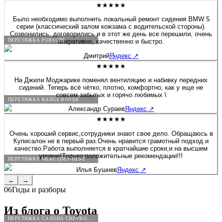
★★★★★
Было необходимо выполнить локальный ремонт сидения BMW 5
серии (классический залом кожзама с водительской стороны).
Созвонились, договорились и в этот же день все перешили, очень
ПЕРЕТЯЖКА PORSCHE
оперативно, качественно и быстро.
Дмитрий
Яндекс
↗
★★★★★
На Джили Моджарике поменял вентиляцию и набивку передних
сидений. Теперь всё чётко, плотно, комфортно, как у еще не
совсем забытых и горячо любимых \
ПЕРЕТЯЖКА RANGE ROVER
Александр Сураев
Яндекс
↗
★★★★★
Очень хороший сервис,сотрудники знают свое дело. Обращаюсь в
Куписалон не в первый раз.Очень нравится грамотный подход и
качество.Работа выполняется в кратчайшие сроки,и на высшем
уровне!Только положительные рекомендации!!!
ПЕРЕТЯЖКА MERCEDES-BENZ
Илья Бушнев
Яндекс
↗
←
→
06
Гиды и разборы
Из блога о
Toyota
ПЕРЕТЯЖКА САЛОНА CHEVROLET