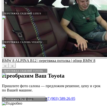
ПЕРЕТЯЖКА СИДЕНИЙ LEXUS
ПЕРЕТЯЖКА САЛОНА VOLKSWAGEN
BMW 8 ALPINA B12 | перетяжка потолка | обзор BMW 8
←
→
ПЕРЕТЯЖКА СИДЕНИЙ TOYOTA
Преобразим Ваш
Toyota
Пришлите фото салона — предложим решение, цену и срок
по Вашей машине.
+7 (903) 589-26-95
Рассчитать по
фото
ПЕРЕТЯЖКА СИДЕНИЙ
12
Подробно