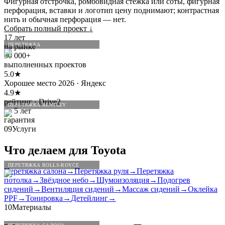
Фигурная отстрочка, ромбовидная стёжка или соты, фигурная
перфорация, вставки и логотип цену поднимают; контрастная
нить и обычная перфорация — нет.
Собрать полный проект
↓
17 лет
ПЕРЕТЯЖКА
на рынке
30 000+
выполненных проектов
5.0★
Хорошее место 2026 · Яндекс
4.9★
рейтинг · Drive2
ПЕРЕТЯЖКА BENTLEY
до 5 лет
гарантия
09
Услуги
Что делаем для
Toyota
ПЕРЕТЯЖКА ROLLS-ROYCE
Перетяжка салона
→
Перетяжка руля
→
Перетяжка
потолка
→
Звёздное небо
→
Шумоизоляция
→
Подогрев
сидений
→
Вентиляция сидений
→
Массаж сидений
→
Оклейка
PPF
→
Тонировка
→
Детейлинг
→
10
Материалы