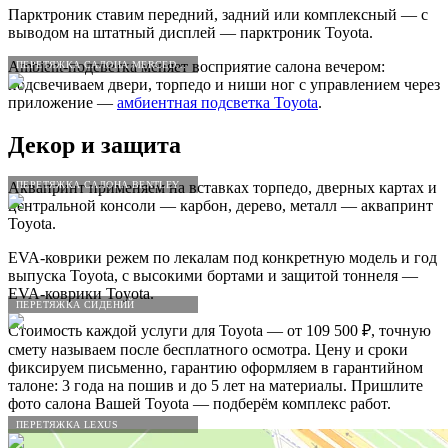
Парктроник ставим передний, задний или комплексный — с
выводом на штатный дисплей — парктроник Toyota.
Ambient-подсветка меняет восприятие салона вечером:
ПЕРЕТЯЖКА САЛОНА MERCEDES-BENZ
подсвечиваем двери, торпедо и ниши ног с управлением через
приложение —
амбиентная подсветка Toyota
.
Декор и защита
ПЕРЕТЯЖКА САЛОНА BENTLEY
Аквапринт применяем на вставках торпедо, дверных картах и
центральной консоли — карбон, дерево, металл — аквапринт
Toyota.
EVA-коврики режем по лекалам под конкретную модель и год
выпуска Toyota, с высокими бортами и защитой тоннеля —
EVA-коврики Toyota.
ПЕРЕТЯЖКА СИДЕНИЙ
Стоимость каждой услуги для Toyota — от 109 500 ₽, точную
смету называем после бесплатного осмотра. Цену и сроки
фиксируем письменно, гарантию оформляем в гарантийном
талоне: 3 года на пошив и до 5 лет на материалы. Пришлите
фото салона Вашей Toyota — подберём комплекс работ.
ПЕРЕТЯЖКА LEXUS