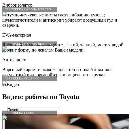
Виброизолятор
ПЕРЕТЯЖКА САЛОНА MERCEDES-BENZ
Битумно-каучуковые листы гасят вибрацию кузова;
шумопоглотители и антискрип убирают воздушный гул и
сверчки.
EVA-материал
ПЕРЕТЯЖКА САЛОНА BENTLEY
Ячеистый этиленвинилацетат: лёгкий, тёплый, моется водой,
держит форму по лекалам Вашей модели.
Автокарпет
Ворсовый карпет и экокожа для стен и пола багажника:
аккуратный вид, органайзеры и защита от нагрузки.
ПЕРЕТЯЖКА СИДЕНИЙ
11
Видео
Видео: работы по
Toyota
ПЕРЕТЯЖКА LEXUS