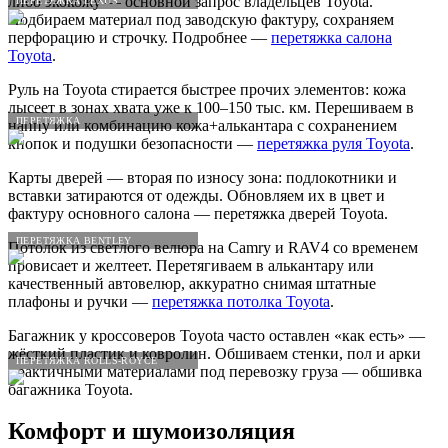
либо экокожу — основной запрос владельцев Toyota.
ПЕРЕТЯЖКА LEXUS
Подбираем материал под заводскую фактуру, сохраняем
перфорацию и строчку. Подробнее —
перетяжка салона
Toyota
.
Руль на Toyota стирается быстрее прочих элементов: кожа
лысеет в зонах хвата уже к 100–150 тыс. км. Перешиваем в
ПЕРЕТЯЖКА
наппу или комбинацию кожа+алькантара с сохранением
кнопок и подушки безопасности —
перетяжка руля Toyota
.
Карты дверей — вторая по износу зона: подлокотники и
вставки затираются от одежды. Обновляем их в цвет и
фактуру основного салона — перетяжка дверей Toyota.
ПЕРЕТЯЖКА BENTLEY
Потолок из светлого велюра на Camry и RAV4 со временем
провисает и желтеет. Перетягиваем в алькантару или
качественный автовелюр, аккуратно снимая штатные
плафоны и ручки —
перетяжка потолка Toyota
.
Багажник у кроссоверов Toyota часто оставлен «как есть» —
жёсткий пластик и ковролин. Обшиваем стенки, пол и арки
ПЕРЕТЯЖКА ROLLS-ROYCE
практичными материалами под перевозку груза — обшивка
багажника Toyota.
Комфорт и шумоизоляция