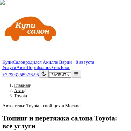
КупиСалон
родился Акилле Варци · 8 августа
Услуги
Авто
Портфолио
О нас
Блог
+7 (903) 589-26-95
ЗАЯВИТЬ
Главная
/
Авто
/
Toyota
Автоателье Toyota · свой цех в Москве
Тюнинг и перетяжка салона
Toyota
:
все услуги