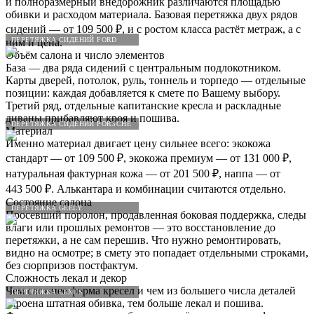
и полноразмерный внедорожник различаются площадью
обивки и расходом материала. Базовая перетяжка двух рядов
сидений — от 109 500 ₽, и с ростом класса растёт метраж, а с
ПЕРЕТЯЖКА СИДЕНИЙ FORD
ним и цена.
Объём салона и число элементов
База — два ряда сидений с центральным подлокотником.
Карты дверей, потолок, руль, тоннель и торпедо — отдельные
позиции: каждая добавляется к смете по Вашему выбору.
Третий ряд, отдельные капитанские кресла и раскладные
диваны прибавляют кроя и пошива.
ПЕРЕТЯЖКА СИДЕНИЙ PORSCHE
Материал
Именно материал двигает цену сильнее всего: экокожа
стандарт — от 109 500 ₽, экокожа премиум — от 131 000 ₽,
натуральная фактурная кожа — от 201 500 ₽, наппа — от
443 500 ₽. Алькантара и комбинации считаются отдельно.
Состояние салона
ПЕРЕТЯЖКА GEELY
Просевший поролон, продавленная боковая поддержка, следы
влаги или прошлых ремонтов — это восстановление до
перетяжки, а не сам перешив. Что нужно ремонтировать,
видно на осмотре; в смету это попадает отдельными строками,
без сюрпризов постфактум.
Сложность лекал и декор
Чем сложнее форма кресел и чем из большего числа деталей
ПЕРЕТЯЖКА LEXUS
скроена штатная обивка, тем больше лекал и пошива.