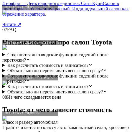
4 ноября — День народного единства. Сайт КупиСалон в
ПЕРЕТЯЖКА СИДЕНИЙ LEXUS
цветах флага: бело-сине-красный. Индивидуальный салон как
отражение характера.
Читать
↗
07
FAQ
Частые вопросы про салон
Toyota
ПЕРЕТЯЖКА САЛОНА VOLKSWAGEN
Сохранятся ли заводские функции сидений после
перетяжки?
Как рассчитать стоимость и записаться?
Обязательно ли перетягивать весь салон сразу?
Сохранятся ли заводские функции сидений после
ПЕРЕТЯЖКА СИДЕНИЙ TOYOTA
перетяжки?
Как рассчитать стоимость и записаться?
Обязательно ли перетягивать весь салон сразу?
08
Из чего складывается цена
Toyota
: от чего зависит стоимость
ПЕРЕТЯЖКА СИДЕНИЙ
Класс и размер автомобиля
Прайс считается по классу авто: компактный седан, кроссовер