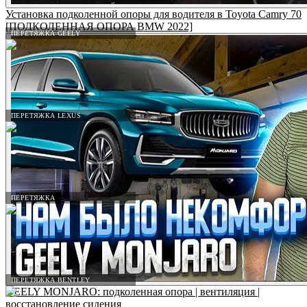
Установка подколенной опоры для водителя в Toyota Camry 70
[ПОДКОЛЕННАЯ ОПОРА BMW 2022]
ПЕРЕТЯЖКА GEELY
ПЕРЕТЯЖКА LEXUS
ПЕРЕТЯЖКА
ПЕРЕТЯЖКА BENTLEY
GEELY MONJARO: подколенная опора | вентиляция |
восстановление сидения