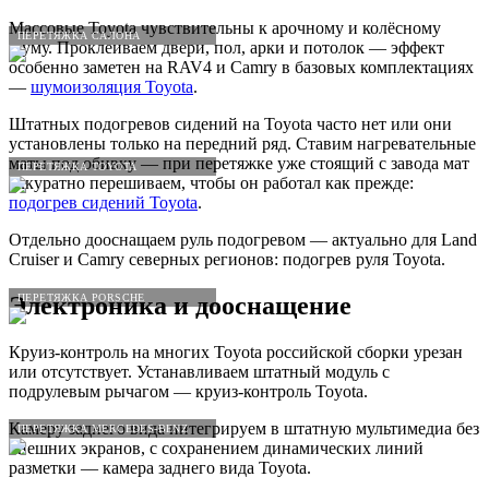
Массовые Toyota чувствительны к арочному и колёсному
ПЕРЕТЯЖКА САЛОНА
шуму. Проклеиваем двери, пол, арки и потолок — эффект
особенно заметен на RAV4 и Camry в базовых комплектациях
—
шумоизоляция Toyota
.
Штатных подогревов сидений на Toyota часто нет или они
установлены только на передний ряд. Ставим нагревательные
маты под обивку — при перетяжке уже стоящий с завода мат
ПЕРЕТЯЖКА TOYOTA
аккуратно перешиваем, чтобы он работал как прежде:
подогрев сидений Toyota
.
Отдельно дооснащаем руль подогревом — актуально для Land
Cruiser и Camry северных регионов: подогрев руля Toyota.
ПЕРЕТЯЖКА PORSCHE
Электроника и дооснащение
Круиз-контроль на многих Toyota российской сборки урезан
или отсутствует. Устанавливаем штатный модуль с
подрулевым рычагом — круиз-контроль Toyota.
Камеру заднего вида интегрируем в штатную мультимедиа без
ПЕРЕТЯЖКА MERCEDES-BENZ
внешних экранов, с сохранением динамических линий
разметки — камера заднего вида Toyota.