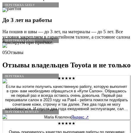
ПЕРЕТЯЖКА GEELY
Гарантия
До 3 лет на работы
На пошив и швы — до 3 лет, на материалы — до 5 лет. Все
условия закрепляем в гарантийном талоне, а состояние салона
ПЕРЕТЯЖКА LEXUS
фиксируем при приёмке.
05
Отзывы
Отзывы владельцев
Toyota
и не только
ПЕРЕТЯЖКА
★★★★★
Если вы хотите получить качественную работу, которую выполнят
в срок- вам необходимо обращаться в «Купи Салон». Обращаюсь
не первый раз и всегда остаюсь очень довольна. Первый раз
перешивали салон в 2023 году на Рав4 - ребята помогли подобрать
сочетание кожи, строчку и так далее. Уже два года не могу
налюбоваться. И спустя два года ежедневной эксплуатации, салон
ПЕРЕТЯЖКА BENTLEY
будто я только забрала после перешива. Сейчас перешивала руль
Maria Krasnova
Яндекс
↗
на Солярисе. Здесь работают профессионалы своего дела!
★★★★★
Очень понравилось качество выполнения работы по перешивке