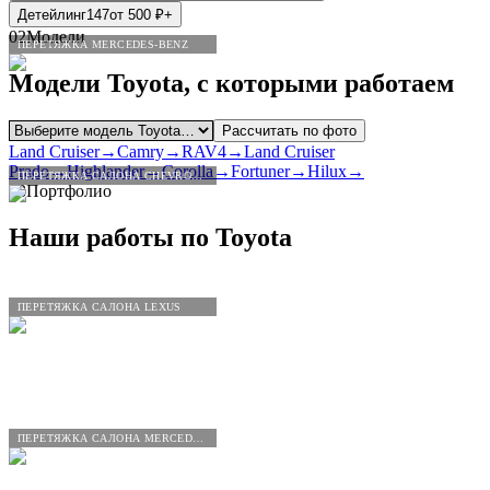
Детейлинг
147
от
500
₽
+
02
Модели
ПЕРЕТЯЖКА MERCEDES-BENZ
Модели
Toyota
, с которыми работаем
Рассчитать по фото
Land Cruiser
→
Camry
→
RAV4
→
Land Cruiser
Prado
→
Highlander
→
Corolla
→
Fortuner
→
Hilux
→
ПЕРЕТЯЖКА САЛОНА CHEVROLET
03
Портфолио
Наши работы по
Toyota
ПЕРЕТЯЖКА САЛОНА LEXUS
ПЕРЕТЯЖКА САЛОНА MERCEDES-BENZ