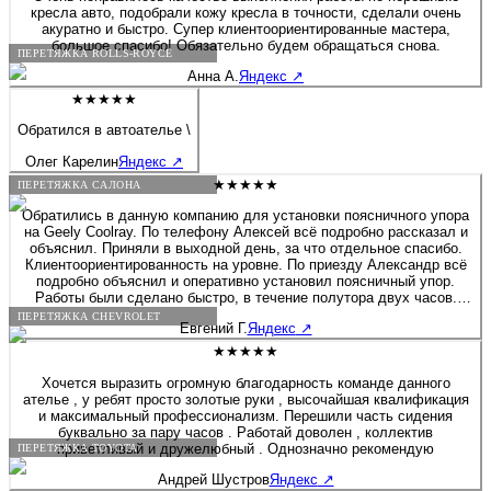
кресла авто, подобрали кожу кресла в точности, сделали очень
акуратно и быстро. Супер клиентоориентированные мастера,
большое спасибо! Обязательно будем обращаться снова.
ПЕРЕТЯЖКА ROLLS-ROYCE
Анна А.
Яндекс
↗
★★★★★
Обратился в автоателье \
Олег Карелин
Яндекс
↗
★★★★★
ПЕРЕТЯЖКА САЛОНА
Обратились в данную компанию для установки поясничного упора
на Geely Coolray. По телефону Алексей всё подробно рассказал и
объяснил. Приняли в выходной день, за что отдельное спасибо.
Клиентоориентированность на уровне. По приезду Александр всё
подробно объяснил и оперативно установил поясничный упор.
Работы были сделано быстро, в течение полутора двух часов.
Если будет нужно сделать какие-либо работы связанные с
ПЕРЕТЯЖКА CHEVROLET
Евгений Г.
Яндекс
↗
перешивом и модернизацией салона, детейлингом, то обязательно
обращусь в данную компанию. Алексей спасибо Вам и
★★★★★
процветания компании.
Хочется выразить огромную благодарность команде данного
ателье , у ребят просто золотые руки , высочайшая квалификация
и максимальный профессионализм. Перешили часть сидения
буквально за пару часов . Работай доволен , коллектив
приветливый и дружелюбный . Однозначно рекомендую
ПЕРЕТЯЖКА TOYOTA
Андрей Шустров
Яндекс
↗