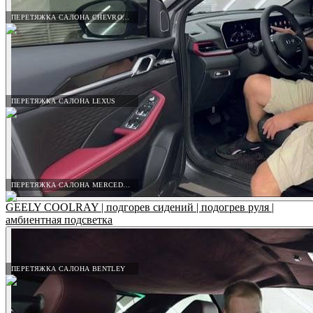
ПЕРЕТЯЖКА САЛОНА CHEVROLET
ПЕРЕТЯЖКА САЛОНА LEXUS
ПЕРЕТЯЖКА САЛОНА MERCEDES-BENZ
GEELY COOLRAY | подгорев сидений | подогрев руля |
амбиентная подсветка
ПЕРЕТЯЖКА САЛОНА BENTLEY