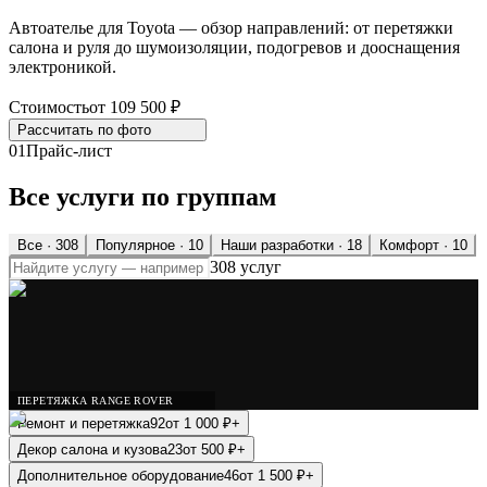
Автоателье для Toyota — обзор направлений: от перетяжки
салона и руля до шумоизоляции, подогревов и дооснащения
электроникой.
Стоимость
от 109 500 ₽
Рассчитать по
фото
01
Прайс-лист
Все услуги по группам
Все ·
308
Популярное
· 10
Наши разработки
· 18
Комфорт
· 10
308 услуг
ПЕРЕТЯЖКА RANGE ROVER
Ремонт и перетяжка
92
от
1 000
₽
+
Декор салона и кузова
23
от
500
₽
+
Дополнительное оборудование
46
от
1 500
₽
+