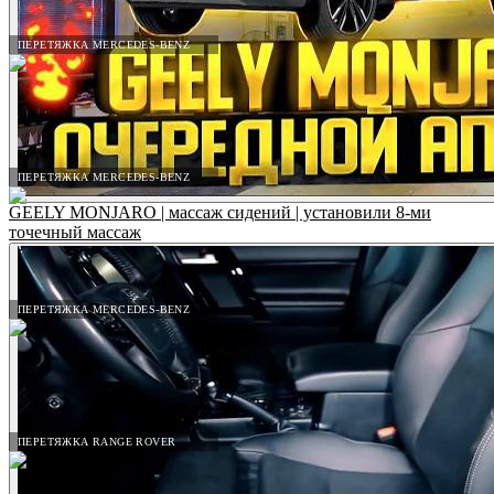
ПЕРЕТЯЖКА MERCEDES-BENZ
ПЕРЕТЯЖКА MERCEDES-BENZ
GEELY MONJARO | массаж сидений | установили 8-ми
точечный массаж
ПЕРЕТЯЖКА MERCEDES-BENZ
ПЕРЕТЯЖКА RANGE ROVER