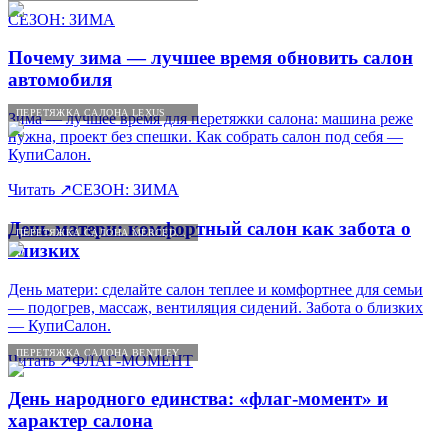
СЕЗОН: ЗИМА
Почему зима — лучшее время обновить салон
автомобиля
ПЕРЕТЯЖКА САЛОНА LEXUS
Зима — лучшее время для перетяжки салона: машина реже
нужна, проект без спешки. Как собрать салон под себя —
КупиСалон.
Читать
↗
СЕЗОН: ЗИМА
День матери: комфортный салон как забота о
ПЕРЕТЯЖКА САЛОНА MERCEDES-BENZ
близких
День матери: сделайте салон теплее и комфортнее для семьи
— подогрев, массаж, вентиляция сидений. Забота о близких
— КупиСалон.
ПЕРЕТЯЖКА САЛОНА BENTLEY
Читать
↗
ФЛАГ-МОМЕНТ
День народного единства: «флаг-момент» и
характер салона