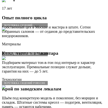
17 лет
Опыт полного цикла
ПЕРЕТЯЖКА СИДЕНИЙ
Собственный цех в Москве и мастера в штате. Сотни
собранных салонов — от седанов до представительских
внедорожников.
Материалы
Кожа, наппа и алькантара
ПЕРЕТЯЖКА СИДЕНИЙ FORD
Подбираем материал тон-в-тон под интерьер и характер
эксплуатации. Премиальные позиции служат дольше,
гарантия на них — до 5 лет.
Технологии
ПЕРЕТЯЖКА СИДЕНИЙ PORSCHE
Крой по заводским лекалам
Шьём под конкретную модель и поколение, без морщин и
складок. Штатные системы кресел — подогрев, вентиляция,
память — остаются рабочими.