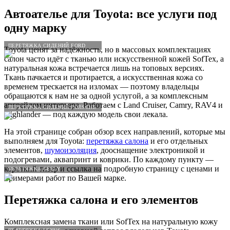
Автоателье для
Toyota
: все услуги под
одну марку
ПЕРЕТЯЖКА СИДЕНИЙ FORD
Toyota ценят за надёжность, но в массовых комплектациях
салон часто идёт с тканью или искусственной кожей SofTex, а
натуральная кожа встречается лишь на топовых версиях.
Ткань пачкается и протирается, а искусственная кожа со
временем трескается на изломах — поэтому владельцы
обращаются к нам не за одной услугой, а за комплексным
апгрейдом интерьера. Работаем с Land Cruiser, Camry, RAV4 и
ПЕРЕТЯЖКА СИДЕНИЙ PORSCHE
Highlander — под каждую модель свои лекала.
На этой странице собран обзор всех направлений, которые мы
выполняем для Toyota:
перетяжка салона
и его отдельных
элементов,
шумоизоляция
, дооснащение электроникой и
подогревами, аквапринт и коврики. По каждому пункту —
короткий тизер и ссылка на подробную страницу с ценами и
ПЕРЕТЯЖКА GEELY
примерами работ по Вашей марке.
Перетяжка салона и его элементов
Комплексная замена ткани или SofTex на натуральную кожу