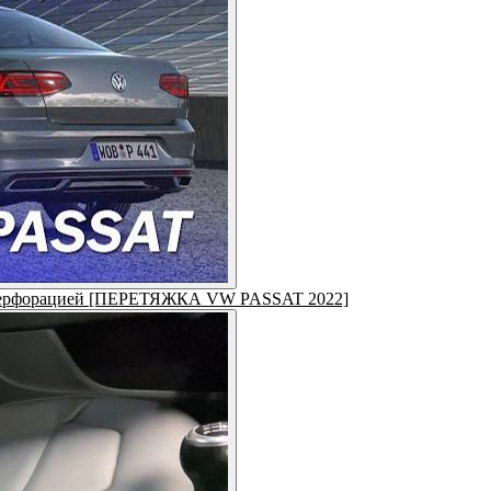
у с перфорацией [ПЕРЕТЯЖКА VW PASSAT 2022]