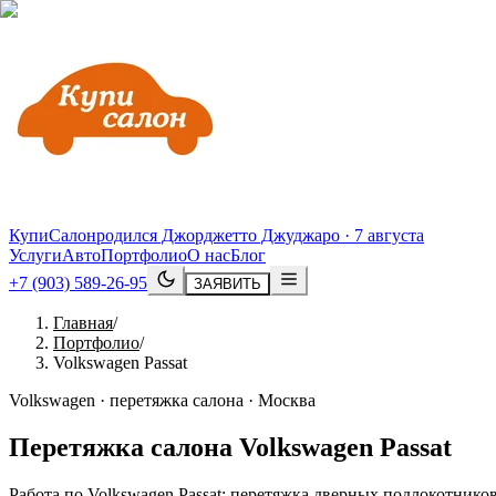
КупиСалон
родился Джорджетто Джуджаро · 7 августа
Услуги
Авто
Портфолио
О нас
Блог
+7 (903) 589-26-95
ЗАЯВИТЬ
Главная
/
Портфолио
/
Volkswagen Passat
Volkswagen · перетяжка салона · Москва
Перетяжка салона
Volkswagen
Passat
Работа по Volkswagen Passat: перетяжка дверных подлокотнико