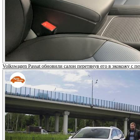
Volkswagen Passat обновили салон перетянув его в экокожу с п