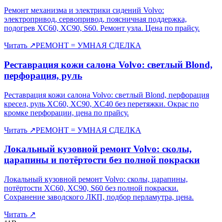
Ремонт механизма и электрики сидений Volvo:
электропривод, сервопривод, поясничная поддержка,
подогрев XC60, XC90, S60. Ремонт узла. Цена по прайсу.
Читать
↗
РЕМОНТ = УМНАЯ СДЕЛКА
Реставрация кожи салона Volvo: светлый Blond,
перфорация, руль
Реставрация кожи салона Volvo: светлый Blond, перфорация
кресел, руль XC60, XC90, XC40 без перетяжки. Окрас по
кромке перфорации, цена по прайсу.
Читать
↗
РЕМОНТ = УМНАЯ СДЕЛКА
Локальный кузовной ремонт Volvo: сколы,
царапины и потёртости без полной покраски
Локальный кузовной ремонт Volvo: сколы, царапины,
потёртости XC60, XC90, S60 без полной покраски.
Сохранение заводского ЛКП, подбор перламутра, цена.
Читать
↗