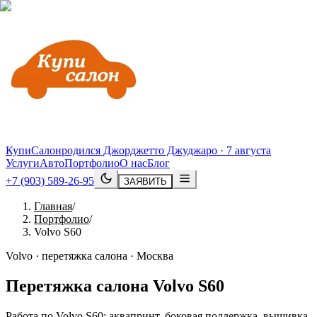
КупиСалон
родился Джорджетто Джуджаро · 7 августа
Услуги
Авто
Портфолио
О нас
Блог
+7 (903) 589-26-95
ЗАЯВИТЬ
Главная
/
Портфолио
/
Volvo S60
Volvo · перетяжка салона · Москва
Перетяжка салона
Volvo
S60
Работа по Volvo S60: аквапринт, боковая поддержка, вышивка.