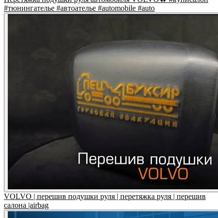
#тюнингателье #автоателье #automobile #auto
VOLVO | перешив подушки руля | перетяжка руля | перешив
салона |airbag