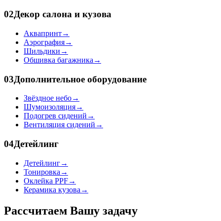
02
Декор салона и кузова
Аквапринт
→
Аэрография
→
Шильдики
→
Обшивка багажника
→
03
Дополнительное оборудование
Звёздное небо
→
Шумоизоляция
→
Подогрев сидений
→
Вентиляция сидений
→
04
Детейлинг
Детейлинг
→
Тонировка
→
Оклейка PPF
→
Керамика кузова
→
Рассчитаем Вашу задачу