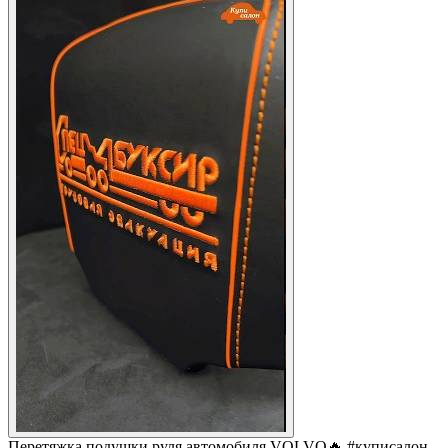
Перетяжка подушки руля автомобиля VOLVO🔥 #куписалон