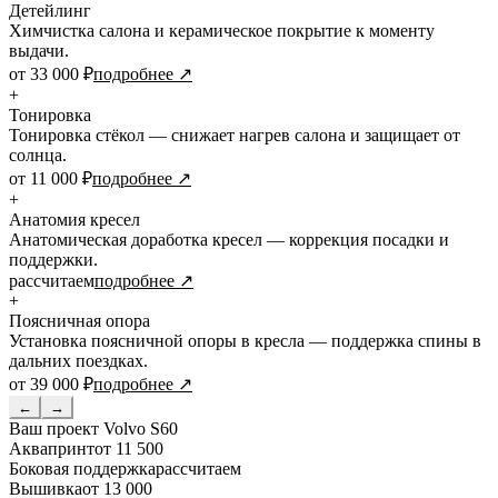
Детейлинг
Химчистка салона и керамическое покрытие к моменту
выдачи.
от 33 000 ₽
подробнее ↗
+
Тонировка
Тонировка стёкол — снижает нагрев салона и защищает от
солнца.
от 11 000 ₽
подробнее ↗
+
Анатомия кресел
Анатомическая доработка кресел — коррекция посадки и
поддержки.
рассчитаем
подробнее ↗
+
Поясничная опора
Установка поясничной опоры в кресла — поддержка спины в
дальних поездках.
от 39 000 ₽
подробнее ↗
←
→
Ваш проект
Volvo S60
Аквапринт
от 11 500
Боковая поддержка
рассчитаем
Вышивка
от 13 000