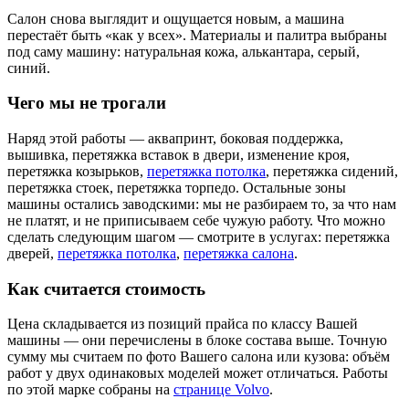
Салон снова выглядит и ощущается новым, а машина
перестаёт быть «как у всех». Материалы и палитра выбраны
под саму машину: натуральная кожа, алькантара, серый,
синий.
Чего мы не трогали
Наряд этой работы — аквапринт, боковая поддержка,
вышивка, перетяжка вставок в двери, изменение кроя,
перетяжка козырьков,
перетяжка потолка
, перетяжка сидений,
перетяжка стоек, перетяжка торпедо. Остальные зоны
машины остались заводскими: мы не разбираем то, за что нам
не платят, и не приписываем себе чужую работу. Что можно
сделать следующим шагом — смотрите в услугах: перетяжка
дверей,
перетяжка потолка
,
перетяжка салона
.
Как считается стоимость
Цена складывается из позиций прайса по классу Вашей
машины — они перечислены в блоке состава выше. Точную
сумму мы считаем по фото Вашего салона или кузова: объём
работ у двух одинаковых моделей может отличаться. Работы
по этой марке собраны на
странице Volvo
.