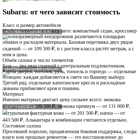
Subaru
: от чего зависит стоимость
Класс и размер автомобиля
Прайс считается по классу авто: компактный седан, кроссовер
ПЕРЕТЯЖКА СИДЕНИЙ FORD
и полноразмерный внедорожник различаются площадью
обивки и расходом материала. Базовая перетяжка двух рядов
сидений — от 109 500 ₽, и с ростом класса растёт метраж, а с
ним и цена.
Объём салона и число элементов
База — два ряда сидений с центральным подлокотником.
ПЕРЕТЯЖКА СИДЕНИЙ PORSCHE
Карты дверей, потолок, руль, тоннель и торпедо — отдельные
позиции: каждая добавляется к смете по Вашему выбору.
Третий ряд, отдельные капитанские кресла и раскладные
диваны прибавляют кроя и пошива.
Материал
Именно материал двигает цену сильнее всего: экокожа
стандарт — от 109 500 ₽, экокожа премиум — от 131 000 ₽,
ПЕРЕТЯЖКА GEELY
натуральная фактурная кожа — от 201 500 ₽, наппа — от
443 500 ₽. Алькантара и комбинации считаются отдельно.
Состояние салона
Просевший поролон, продавленная боковая поддержка, следы
влаги или прошлых ремонтов — это восстановление до