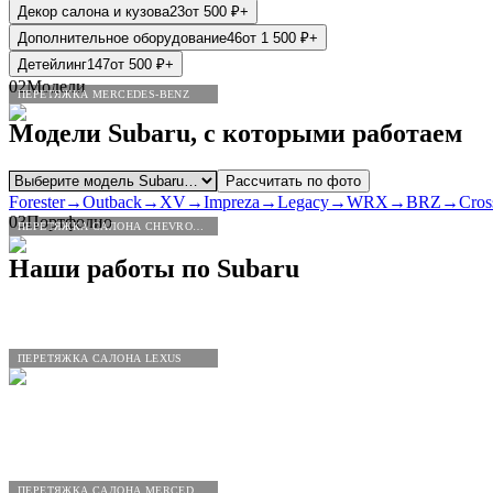
Декор салона и кузова
23
от
500
₽
+
Дополнительное оборудование
46
от
1 500
₽
+
Детейлинг
147
от
500
₽
+
02
Модели
ПЕРЕТЯЖКА MERCEDES-BENZ
Модели
Subaru
, с которыми работаем
Рассчитать по фото
Forester
→
Outback
→
XV
→
Impreza
→
Legacy
→
WRX
→
BRZ
→
Cros
03
Портфолио
ПЕРЕТЯЖКА САЛОНА CHEVROLET
Наши работы по
Subaru
ПЕРЕТЯЖКА САЛОНА LEXUS
ПЕРЕТЯЖКА САЛОНА MERCEDES-BENZ