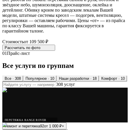
звёздное небо, шумоизоляция, дооснащение, оклейка и
детейлинг. Обивку кроим по заводским лекалам Вашей
модели, штатные системы кресел — подогрев, вентиляцию,
регулировки — оставляем рабочими. Цены «от» — из прайса
по классу Вашей машины, гарантия фиксируется в
гарантийном талоне.
Стоимость
от 109 500 ₽
Рассчитать по
фото
01
Прайс-лист
Все услуги по группам
Все ·
308
Популярное
· 10
Наши разработки
· 18
Комфорт
· 10
308 услуг
ПЕРЕТЯЖКА RANGE ROVER
Ремонт и перетяжка
92
от
1 000
₽
+