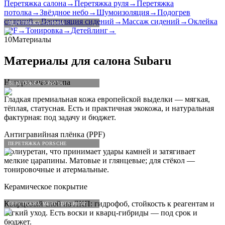
Перетяжка салона
→
Перетяжка руля
→
Перетяжка
потолка
→
Звёздное небо
→
Шумоизоляция
→
Подогрев
сидений
→
Вентиляция сидений
→
Массаж сидений
→
Оклейка
ПЕРЕТЯЖКА САЛОНА
PPF
→
Тонировка
→
Детейлинг
→
10
Материалы
Материалы для салона
Subaru
Натуральная наппа
ПЕРЕТЯЖКА TOYOTA
Гладкая премиальная кожа европейской выделки — мягкая,
тёплая, статусная. Есть и практичная экокожа, и натуральная
фактурная: под задачу и бюджет.
Антигравийная плёнка (PPF)
ПЕРЕТЯЖКА PORSCHE
Полиуретан, что принимает удары камней и затягивает
мелкие царапины. Матовые и глянцевые; для стёкол —
тонировочные и атермальные.
Керамическое покрытие
Кварцевый слой на ЛКП: гидрофоб, стойкость к реагентам и
ПЕРЕТЯЖКА MERCEDES-BENZ
лёгкий уход. Есть воски и кварц-гибриды — под срок и
бюджет.