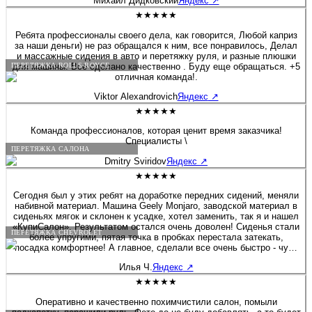
Михаил Дидковский
Яндекс
↗
Компания заменила менеджера проекта, Николай принял задачу в
сложной ситуации, и смог справиться со всем на пять с плюсом.
★★★★★
Результатом работы я целиком и полностью доволен, впрочем,
непосредственно к исполнителям работ (электрик, швеи) вопросов
Ребята профессионалы своего дела, как говорится, Любой каприз
у меня не было от слова совсем.
за наши деньги) не раз обращался к ним, все понравилось, Делал
и массажные сидения в авто и перетяжку руля, и разные плюшки
для машины. Все сделано качественно . Буду еще обращаться. +5
ПЕРЕТЯЖКА ROLLS-ROYCE
отличная команда!.
Viktor Alexandrovich
Яндекс
↗
★★★★★
Команда профессионалов, которая ценит время заказчика!
Специалисты \
ПЕРЕТЯЖКА САЛОНА
Dmitry Sviridov
Яндекс
↗
★★★★★
Сегодня был у этих ребят на доработке передних сидений, меняли
набивной материал. Машина Geely Monjaro, заводской материал в
сиденьях мягок и склонен к усадке, хотел заменить, так я и нашел
«КупиСалон». Результатом остался очень доволен! Сиденья стали
ПЕРЕТЯЖКА CHEVROLET
более упругими, пятая точка в пробках перестала затекать,
посадка комфортнее! А главное, сделали все очень быстро - чуть
больше полутора часов и я уже ехал домой. Бонусом была
Илья Ч.
Яндекс
↗
короткая экскурсия по производственным цехам. Действительно
люди «болеют» своим делом, а это редкость! Очень приятная
★★★★★
редкость! Рекомендую 100%! Желаю этой Компании не
останавливаться на достигнутом, професстонального и
Оперативно и качественно похимчистили салон, помыли
технологического роста! Молодцы! 👍