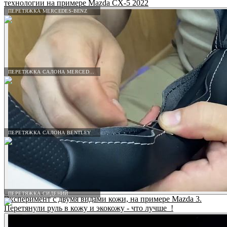
технологии на примере Mazda CX-5 2022
ПЕРЕТЯЖКА MERCEDES-BENZ
ПЕРЕТЯЖКА САЛОНА MERCEDES-BENZ
ПЕРЕТЯЖКА САЛОНА BENTLEY
ПЕРЕТЯЖКА СИДЕНИЙ
Эксперимент с двумя видами кожи, на примере Mazda 3.
Перетянули руль в кожу и экокожу - что лучше_!