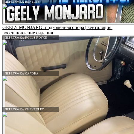
ПЕРЕТЯЖКА BENTLEY
GEELY MONJARO: подколенная опора | вентиляция |
восстановление сидения
ПЕРЕТЯЖКА ROLLS-ROYCE
ПЕРЕТЯЖКА САЛОНА
ПЕРЕТЯЖКА CHEVROLET