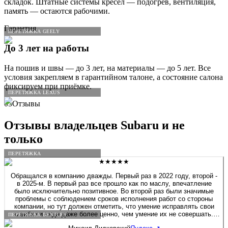
складок. Штатные системы кресел — подогрев, вентиляция,
память — остаются рабочими.
Гарантия
ПЕРЕТЯЖКА GEELY
До 3 лет на работы
На пошив и швы — до 3 лет, на материалы — до 5 лет. Все
условия закрепляем в гарантийном талоне, а состояние салона
фиксируем при приёмке.
ПЕРЕТЯЖКА LEXUS
05
Отзывы
Отзывы владельцев
Subaru
и не
только
ПЕРЕТЯЖКА
★★★★★
Обращался в компанию дважды. Первый раз в 2022 году, второй -
в 2025-м. В первый раз все прошло как по маслу, впечатление
было исключительно позитивное. Во второй раз были значимые
проблемы с соблюдением сроков исполнения работ со стороны
компании, но тут должен отметить, что умение исправлять свои
ошибки иногда даже более ценно, чем умение их не совершать.
ПЕРЕТЯЖКА BENTLEY
Ибо не совершает ошибки только тот, кто ничего не делает.