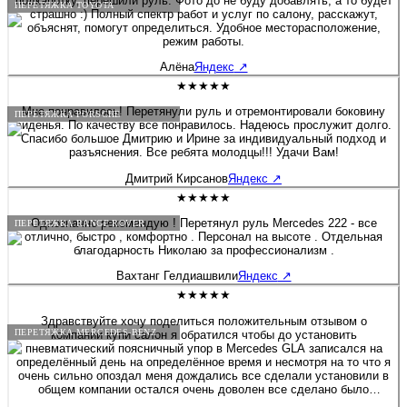
подкапотку, перешили руль. Фото до не буду добавлять, а то будет
ПЕРЕТЯЖКА TOYOTA
страшно :) Полный спектр работ и услуг по салону, расскажут,
объяснят, помогут определиться. Удобное месторасположение,
режим работы.
Алёна
Яндекс
↗
★★★★★
Мне понравилось! Перетянули руль и отремонтировали боковину
ПЕРЕТЯЖКА PORSCHE
сиденья. По качеству все понравилось. Надеюсь прослужит долго.
Спасибо большое Дмитрию и Ирине за индивидуальный подход и
разъяснения. Все ребята молодцы!!! Удачи Вам!
Дмитрий Кирсанов
Яндекс
↗
★★★★★
Однозначно рекомендую ! Перетянул руль Mercedes 222 - все
ПЕРЕТЯЖКА RANGE ROVER
отлично, быстро , комфортно . Персонал на высоте . Отдельная
благодарность Николаю за профессионализм .
Вахтанг Гелдиашвили
Яндекс
↗
★★★★★
Здравствуйте хочу поделиться положительным отзывом о
ПЕРЕТЯЖКА MERCEDES-BENZ
компании купи салон я обратился чтобы до установить
пневматический поясничный упор в Mercedes GLA записался на
определённый день на определённое время и несмотря на то что я
очень сильно опоздал меня дождались все сделали установили в
общем компании остался очень доволен все сделано было
профессионально и максимально по заводу отдельное спасибо