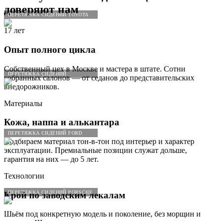
доверяют нам
ПЕРЕТЯЖКА СИДЕНИЙ TOYOTA
17 лет
Опыт полного цикла
Собственный цех в Москве и мастера в штате. Сотни
ПЕРЕТЯЖКА СИДЕНИЙ
собранных салонов — от седанов до представительских
внедорожников.
Материалы
Кожа, наппа и алькантара
ПЕРЕТЯЖКА СИДЕНИЙ FORD
Подбираем материал тон-в-тон под интерьер и характер
эксплуатации. Премиальные позиции служат дольше,
гарантия на них — до 5 лет.
Технологии
ПЕРЕТЯЖКА СИДЕНИЙ PORSCHE
Крой по заводским лекалам
Шьём под конкретную модель и поколение, без морщин и