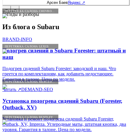
Арсен Баев
Яндекс
↗
хочу сказать мастеру установщику Александру и директору
компании Алексею за их профессионализм мне очень все
←
→
ПЕРЕТЯЖКА САЛОНА CHEVROLET
понравилось и буду рекомендовать всем своим знакомым кто
06
Гиды и разборы
хочет доработать свой салон добавить каких-нибудь полезных
опций или просто перешить отдельные части всем рекомендую
Из блога о
Subaru
BRAND-INFO
ПЕРЕТЯЖКА САЛОНА LEXUS
Подогрев сидений в Subaru Forester: штатный и
наш
Подогрев сидений Subaru Forester: заводской и наш. Что
греется по комплектациям, как добавить недостающее.
Гарантия в талоне. Цена по модели.
ПЕРЕТЯЖКА САЛОНА MERCEDES-BENZ
Читать
↗
DEMAND-SEO
Установка подогрева сидений Subaru (Forester,
Outback, XV)
ПЕРЕТЯЖКА САЛОНА BENTLEY
Установка и ремонт подогрева сидений Subaru Forester,
Outback, XV, Impreza. Углеродные маты, штатная кнопка, два
уровня. Гарантия в талоне. Цена по модели.