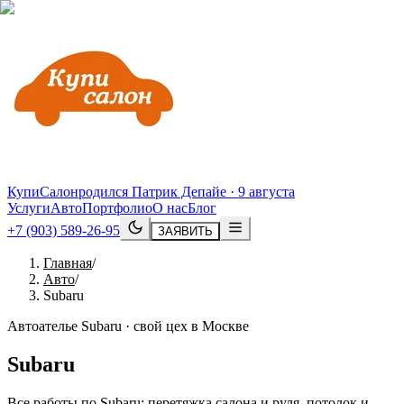
КупиСалон
родился Патрик Депайе · 9 августа
Услуги
Авто
Портфолио
О нас
Блог
+7 (903) 589-26-95
ЗАЯВИТЬ
Главная
/
Авто
/
Subaru
Автоателье Subaru · свой цех в Москве
Subaru
Все работы по Subaru: перетяжка салона и руля, потолок и