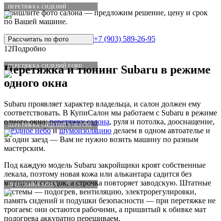
ПЕРЕТЯЖКА СИДЕНИЙ
Пришлите фото салона — предложим решение, цену и срок
по Вашей машине.
+7 (903) 589-26-95
Рассчитать по
фото
12
Подробно
ПЕРЕТЯЖКА СИДЕНИЙ FORD
Перетяжка и тюнинг
Subaru
в режиме
одного окна
Subaru проявляет характер владельца, и салон должен ему
соответствовать. В КупиСалон мы работаем с Subaru в режиме
одного окна:
перетяжку салона
, руля и потолка, дооснащение,
ПЕРЕТЯЖКА СИДЕНИЙ PORSCHE
звёздное небо
и
шумоизоляцию
делаем в одном автоателье и
за один заезд — Вам не нужно возить машину по разным
мастерским.
Под каждую модель Subaru закройщики кроят собственные
лекала, поэтому новая кожа или алькантара садится без
морщин и складок, а строчка повторяет заводскую. Штатные
ПЕРЕТЯЖКА GEELY
системы — подогрев, вентиляцию, электрорегулировки,
память сидений и подушки безопасности — при перетяжке не
трогаем: они остаются рабочими, а пришитый к обивке мат
подогрева аккуратно перешиваем.