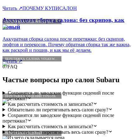
Читать
↗
ПОЧЕМУ КУПИСАЛОН
Аккуратная сборка салона: без скрипов, как
ПЕРЕТЯЖКА СИДЕНИЙ LEXUS
новый
Аккуратная сборка салона после перетяжки: без скрипов,
люфтов и перекосов. Почему обратная сборка так же важна,
как раскрой и пошив, и как мы её делаем.
ПЕРЕТЯЖКА САЛОНА VOLKSWAGEN
Читать
↗
07
FAQ
Частые вопросы про салон
Subaru
Сохранятся ли заводские функции сидений после
ПЕРЕТЯЖКА СИДЕНИЙ TOYOTA
перетяжки?
Как рассчитать стоимость и записаться?
Обязательно ли перетягивать весь салон сразу?
Сохранятся ли заводские функции сидений после
перетяжки?
Как рассчитать стоимость и записаться?
Обязательно ли перетягивать весь салон сразу?
ПЕРЕТЯЖКА СИДЕНИЙ
08
Из чего складывается цена