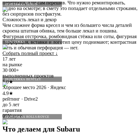
перетяжки, а не сам перешив. Что нужно ремонтировать,
ПЕРЕТЯЖКА LEXUS
видно на осмотре; в смету это попадает отдельными строками,
без сюрпризов постфактум.
Сложность лекал и декор
Чем сложнее форма кресел и чем из большего числа деталей
скроена штатная обивка, тем больше лекал и пошива.
Фигурная отстрочка, ромбовидная стёжка или соты, фигурная
перфорация, вставки и логотип цену поднимают; контрастная
ПЕРЕТЯЖКА
нить и обычная перфорация — нет.
Собрать полный проект
↓
17 лет
на рынке
30 000+
выполненных проектов
ПЕРЕТЯЖКА BENTLEY
5.0★
Хорошее место 2026 · Яндекс
4.9★
рейтинг · Drive2
до 5 лет
гарантия
09
Услуги
ПЕРЕТЯЖКА ROLLS-ROYCE
Что делаем для
Subaru