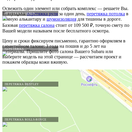
Освежить один элемент или собрать комплекс — решаете Вы.
Популярны
перетяжка руля
за один день,
перетяжка потолка
в
ПЕРЕТЯЖКА LEXUS
тёмную алькантару и
шумоизоляция
для тишины в дороге.
Базовая
перетяжка салона
стоит от 109 500 ₽, точную смету по
Вашей модели называем после бесплатного осмотра.
Цену и сроки фиксируем письменно, гарантию оформляем в
гарантийном талоне: 3 года на пошив и до 5 лет на
ПЕРЕТЯЖКА
материалы. Пришлите фото салона Вашего Subaru или
выберите модель на этой странице — рассчитаем проект и
покажем образцы кожи вживую.
ПЕРЕТЯЖКА BENTLEY
ПЕРЕТЯЖКА ROLLS-ROYCE