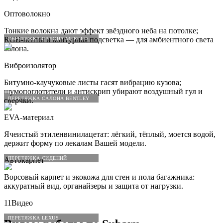
Оптоволокно
Тонкие волокна дают эффект звёздного неба на потолке;
RGB-ленты и контурная подсветка — для амбиентного света
ПЕРЕТЯЖКА САЛОНА MERCEDES-BENZ
салона.
Виброизолятор
Битумно-каучуковые листы гасят вибрацию кузова;
шумопоглотители и антискрип убирают воздушный гул и
ПЕРЕТЯЖКА САЛОНА BENTLEY
сверчки.
EVA-материал
Ячеистый этиленвинилацетат: лёгкий, тёплый, моется водой,
держит форму по лекалам Вашей модели.
ПЕРЕТЯЖКА СИДЕНИЙ
Автокарпет
Ворсовый карпет и экокожа для стен и пола багажника:
аккуратный вид, органайзеры и защита от нагрузки.
11
Видео
ПЕРЕТЯЖКА LEXUS