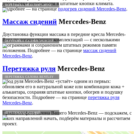
доустановке интегрируем в штатные кнопки климата.
ПЕРЕТЯЖКА MERCEDES-BENZ
Подробнее — на странице
подогрев сидений Mercedes-Benz
.
Массаж сидений
Mercedes-Benz
Доустановка функции массажа в передние кресла Mercedes-
Benz по логике старших комплектаций — с несколькими
ПЕРЕТЯЖКА САЛОНА MERCEDES-BENZ
программами и сохранением штатных режимов памяти
положения. Подробнее — на странице
массаж сидений
Mercedes-Benz
.
Перетяжка руля
Mercedes-Benz
ПЕРЕТЯЖКА САЛОНА BENTLEY
Обод руля Mercedes-Benz «устаёт» одним из первых:
обновляем его в натуральной коже или комбинации кожа +
алькантара, сохраняя штатные кнопки, обогрев и подушку
безопасности. Подробнее — на странице
перетяжка руля
Mercedes-Benz
.
Пришлите фото салона Вашего Mercedes-Benz — подскажем, с
ПЕРЕТЯЖКА СИДЕНИЙ
каких направлений начать, подберём материалы и рассчитаем
проект.