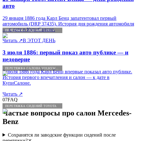
авто
29 января 1886 года Карл Бенц запатентовал первый
автомобиль (DRP 37435). История дня рождения автомобиля
— к дате в КупиСалоне.
ПЕРЕТЯЖКА СИДЕНИЙ LEXUS
Читать
↗
В ЭТОТ ДЕНЬ
3 июля 1886: первый показ авто публике — и
недоверие
ПЕРЕТЯЖКА САЛОНА VOLKSWAGEN
3 июля 1886 года Карл Бенц впервые показал авто публике.
История первого впечатления и салон — к дате в
КупиСалоне.
Читать
↗
07
FAQ
ПЕРЕТЯЖКА СИДЕНИЙ TOYOTA
Частые вопросы про салон
Mercedes
-
Benz
Сохранятся ли заводские функции сидений после
перетяжки?