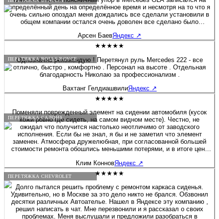
ПЕРЕТЯЖКА BENTLEY
определённый день на определённое время и несмотря на то что я
очень сильно опоздал меня дождались все сделали установили в
общем компании остался очень доволен все сделано было
профессионально и максимально по заводу отдельное спасибо
Арсен Баев
Яндекс
↗
хочу сказать мастеру установщику Александру и директору
компании Алексею за их профессионализм мне очень все
★★★★★
понравилось и буду рекомендовать всем своим знакомым кто
хочет доработать свой салон добавить каких-нибудь полезных
Однозначно рекомендую ! Перетянул руль Mercedes 222 - все
ПЕРЕТЯЖКА ROLLS-ROYCE
опций или просто перешить отдельные части всем рекомендую
отлично, быстро , комфортно . Персонал на высоте . Отдельная
благодарность Николаю за профессионализм .
Вахтанг Гелдиашвили
Яндекс
↗
★★★★★
Поменяли поврежденный элемент на сидении автомобиля (кусок
ПЕРЕТЯЖКА САЛОНА
кожи ровно где сидеть, на самом видном месте). Честно, не
ожидал что получится настолько неотличимо от заводского
исполнения. Если бы не знал, я бы и не заметил что элемент
заменен. Атмосфера дружелюбная, при согласованной большей
стоимости ремонта обошлись меньшими потерями, и в итоге цена
была вполовину меньше того, что я согласовал. Рекомендую! Если
Клим Коннов
Яндекс
↗
через время что-то изменится, отзыв дополню. Но почему-то
уверен, что не придется.
★★★★★
ПЕРЕТЯЖКА CHEVROLET
Долго пытался решить проблему с ремонтом каркаса сиденья.
Удивительно, но в Москве за это дело никто не брался. Обзвонил
десятки различных Автоателье. Нашел в Яндексе эту компанию ,
решил написать в чат. Мне перезвонили и я рассказал о своих
проблемах. Меня выслушали и предложили разобраться в