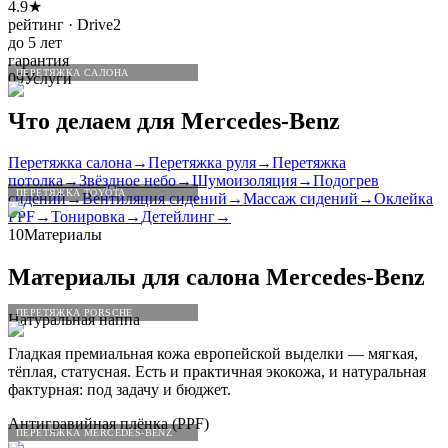
4.9★
рейтинг · Drive2
до 5 лет
гарантия
ПЕРЕТЯЖКА САЛОНА
09
Услуги
Что делаем для
Mercedes
-
Benz
Перетяжка салона
→
Перетяжка руля
→
Перетяжка
потолка
→
Звёздное небо
→
Шумоизоляция
→
Подогрев
ПЕРЕТЯЖКА TOYOTA
сидений
→
Вентиляция сидений
→
Массаж сидений
→
Оклейка
PPF
→
Тонировка
→
Детейлинг
→
10
Материалы
Материалы для салона
Mercedes
-
Benz
ПЕРЕТЯЖКА PORSCHE
Натуральная наппа
Гладкая премиальная кожа европейской выделки — мягкая,
тёплая, статусная. Есть и практичная экокожа, и натуральная
фактурная: под задачу и бюджет.
Антигравийная плёнка (PPF)
ПЕРЕТЯЖКА MERCEDES-BENZ