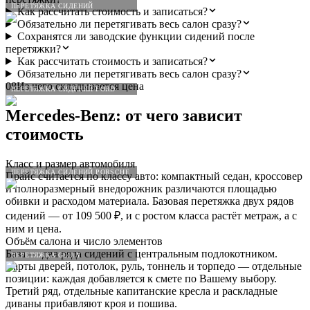
ПЕРЕТЯЖКА СИДЕНИЙ
Как рассчитать стоимость и записаться?
Обязательно ли перетягивать весь салон сразу?
Сохранятся ли заводские функции сидений после
перетяжки?
Как рассчитать стоимость и записаться?
Обязательно ли перетягивать весь салон сразу?
08
Из чего складывается цена
ПЕРЕТЯЖКА СИДЕНИЙ FORD
Mercedes
-
Benz
: от чего зависит
стоимость
Класс и размер автомобиля
ПЕРЕТЯЖКА СИДЕНИЙ PORSCHE
Прайс считается по классу авто: компактный седан, кроссовер
и полноразмерный внедорожник различаются площадью
обивки и расходом материала. Базовая перетяжка двух рядов
сидений — от 109 500 ₽, и с ростом класса растёт метраж, а с
ним и цена.
Объём салона и число элементов
База — два ряда сидений с центральным подлокотником.
ПЕРЕТЯЖКА GEELY
Карты дверей, потолок, руль, тоннель и торпедо — отдельные
позиции: каждая добавляется к смете по Вашему выбору.
Третий ряд, отдельные капитанские кресла и раскладные
диваны прибавляют кроя и пошива.