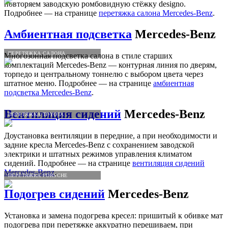
повторяем заводскую ромбовидную стёжку designo.
Подробнее — на странице
перетяжка салона Mercedes-Benz
.
Амбиентная подсветка
Mercedes-Benz
ПЕРЕТЯЖКА САЛОНА
Многозонная подсветка салона в стиле старших
комплектаций Mercedes-Benz — контурная линия по дверям,
торпедо и центральному тоннелю с выбором цвета через
штатное меню. Подробнее — на странице
амбиентная
подсветка Mercedes-Benz
.
Вентиляция сидений
Mercedes-Benz
ПЕРЕТЯЖКА TOYOTA
Доустановка вентиляции в передние, а при необходимости и
задние кресла Mercedes-Benz с сохранением заводской
электрики и штатных режимов управления климатом
сидений. Подробнее — на странице
вентиляция сидений
Mercedes-Benz
.
ПЕРЕТЯЖКА PORSCHE
Подогрев сидений
Mercedes-Benz
Установка и замена подогрева кресел: пришитый к обивке мат
подогрева при перетяжке аккуратно перешиваем, при