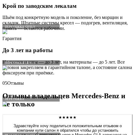
Крой по заводским лекалам
Шьём под конкретную модель и поколение, без морщин и
складок. Штатные системы кресел — подогрев, вентиляция,
ПЕРЕТЯЖКА GEELY
память — остаются рабочими.
Гарантия
До 3 лет на работы
На пошив и швы — до 3 лет, на материалы — до 5 лет. Все
ПЕРЕТЯЖКА LEXUS
условия закрепляем в гарантийном талоне, а состояние салона
фиксируем при приёмке.
05
Отзывы
Отзывы владельцев
Mercedes
-
Benz
и
ПЕРЕТЯЖКА
не только
★★★★★
Здравствуйте хочу поделиться положительным отзывом о
компании купи салон я обратился чтобы до установить
пневматический поясничный упор в Mercedes GLA записался на