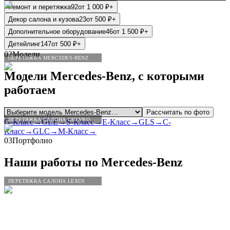
Ремонт и перетяжка
92
от
1 000
₽
+
Декор салона и кузова
23
от
500
₽
+
Дополнительное оборудование
46
от
1 500
₽
+
Детейлинг
147
от
500
₽
+
02
Модели
ПЕРЕТЯЖКА MERCEDES-BENZ
Модели
Mercedes
-
Benz
, с которыми
работаем
Рассчитать по фото
ПЕРЕТЯЖКА САЛОНА CHEVROLET
G-Класс
→
GLE
→
S-Класс
→
E-Класс
→
GLS
→
C-
Класс
→
GLC
→
M-Класс
→
03
Портфолио
Наши работы по
Mercedes
-
Benz
ПЕРЕТЯЖКА САЛОНА LEXUS