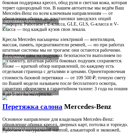
боковая поддержка кресел, обод руля и светлая кожа, которая
теряет однородный тон. В нашем автоателье мы ведём Ваш
Mercedes-Benz по всем ключевым направлениям — от
обновления обивки до доустановки заводских опций
ПЕРЕТЯЖКА LEXUS
комфорта. Работаем с E-класса, GLE, GLS, G-класса и V-
класса — под каждый кузов свои лекала.
Кресла Mercedes насыщены электрикой — вентиляция,
массаж, память, преднатяжители ремней, — но при работах
штатные системы мы не трогаем: они остаются рабочими.
Разрывные швы на подушках безопасности выполняем по
ПЕРЕТЯЖКА
регламенту, штатная работа боковых подушек сохраняется.
Ниже — краткий обзор направлений, по каждому есть
отдельная страница с деталями и ценами. Ориентировочная
стоимость базовой перетяжки — от 109 500 ₽; точную смету
по Вашей модели называем после бесплатного осмотра,
гарантию оформляем в гарантийном талоне: 3 года на пошив
ПЕРЕТЯЖКА BENTLEY
и до 5 лет на материалы.
Перетяжка салона
Mercedes-Benz
Основное направление для владельцев Mercedes-Benz:
обновление обивки кресел, дверных карт, потолка и торпедо.
ПЕРЕТЯЖКА ROLLS-ROYCE
Работаем с натуральной наппой, алькантарой и экокожей,