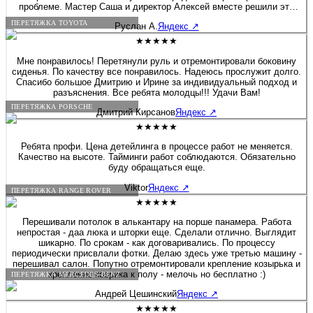
проблеме. Мастер Саша и директор Алексей вместе решили это
вопрос. Хочу дополнить, что я приятно удивлен был, как директор
ПЕРЕТЯЖКА TOYOTA
Руслан А.
Яндекс
↗
вовлечен в работу, помогал своим сотрудникам и через 2 дня мне
позвонил, чтобы узнать результат. Купи салон - профессионалы! К
★★★★★
сожалению больше 5 звёзд поставить не могу :) Руслан - Мазда 6
Мне понравилось! Перетянули руль и отремонтировали боковину
сиденья. По качеству все понравилось. Надеюсь прослужит долго.
Спасибо большое Дмитрию и Ирине за индивидуальный подход и
разъяснения. Все ребята молодцы!!! Удачи Вам!
ПЕРЕТЯЖКА PORSCHE
Дмитрий Кирсанов
Яндекс
↗
★★★★★
Ребята профи. Цена детейлинга в процессе работ не меняется.
Качество на высоте. Тайминги работ соблюдаются. Обязательно
буду обращаться еще.
Viktor
Яндекс
↗
ПЕРЕТЯЖКА RANGE ROVER
★★★★★
Перешивали потолок в алькантару на порше панамера. Работа
непростая - даа люка и шторки еще. Сделали отлично. Выглядит
шикарно. По срокам - как договаривались. По процессу
периодически присвлали фотки. Делаю здесь уже третью машину -
перешивал салон. Попутно отремонтировали крепление козырька и
крепление коврика к полу - мелочь но бесплатно :)
ПЕРЕТЯЖКА MERCEDES-BENZ
Андрей Цешинский
Яндекс
↗
★★★★★