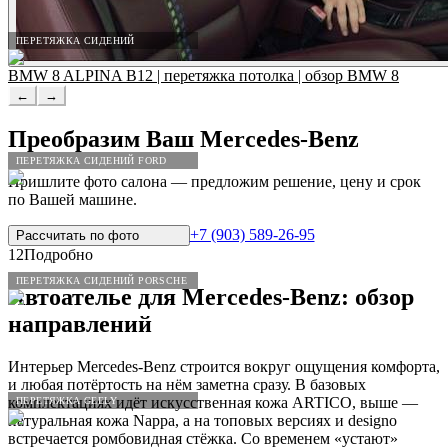
ПЕРЕТЯЖКА СИДЕНИЙ
BMW 8 ALPINA B12 | перетяжка потолка | обзор BMW 8
←
→
Преобразим Ваш
Mercedes
-
Benz
ПЕРЕТЯЖКА СИДЕНИЙ FORD
Пришлите фото салона — предложим решение, цену и срок
по Вашей машине.
+7 (903) 589-26-95
Рассчитать по
фото
12
Подробно
ПЕРЕТЯЖКА СИДЕНИЙ PORSCHE
Автоателье для
Mercedes
-
Benz
: обзор
направлений
Интерьер Mercedes-Benz строится вокруг ощущения комфорта,
и любая потёртость на нём заметна сразу. В базовых
комплектациях идёт искусственная кожа ARTICO, выше —
ПЕРЕТЯЖКА GEELY
натуральная кожа Nappa, а на топовых версиях и designo
встречается ромбовидная стёжка. Со временем «устают»