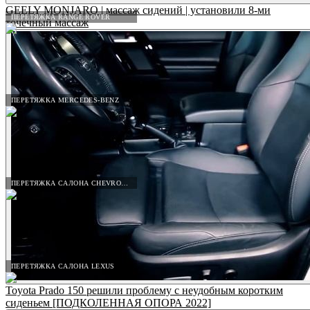
GEELY MONJARO | массаж сидений | установили 8-ми
ПЕРЕТЯЖКА RANGE ROVER
точечный массаж
ПЕРЕТЯЖКА MERCEDES-BENZ
ПЕРЕТЯЖКА САЛОНА CHEVROLET
ПЕРЕТЯЖКА САЛОНА LEXUS
Toyota Prado 150 решили проблему с неудобным коротким
сиденьем [ПОДКОЛЕННАЯ ОПОРА 2022]