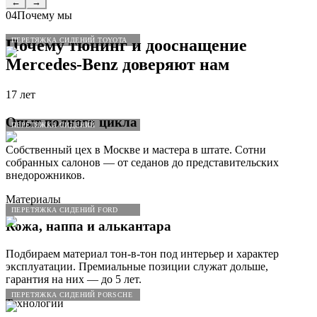
←
→
04
Почему мы
ПЕРЕТЯЖКА СИДЕНИЙ TOYOTA
Почему тюнинг и дооснащение
Mercedes
-
Benz
доверяют нам
17 лет
Опыт полного цикла
ПЕРЕТЯЖКА СИДЕНИЙ
Собственный цех в Москве и мастера в штате. Сотни
собранных салонов — от седанов до представительских
внедорожников.
Материалы
ПЕРЕТЯЖКА СИДЕНИЙ FORD
Кожа, наппа и алькантара
Подбираем материал тон-в-тон под интерьер и характер
эксплуатации. Премиальные позиции служат дольше,
гарантия на них — до 5 лет.
ПЕРЕТЯЖКА СИДЕНИЙ PORSCHE
Технологии