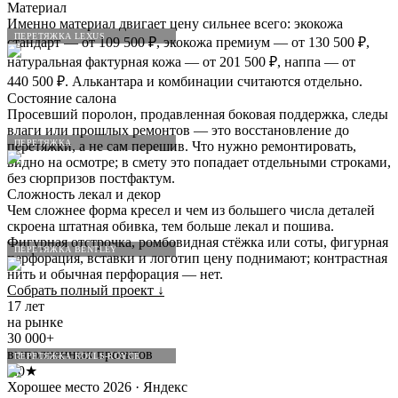
Материал
Именно материал двигает цену сильнее всего: экокожа
ПЕРЕТЯЖКА LEXUS
стандарт — от 109 500 ₽, экокожа премиум — от 130 500 ₽,
натуральная фактурная кожа — от 201 500 ₽, наппа — от
440 500 ₽. Алькантара и комбинации считаются отдельно.
Состояние салона
Просевший поролон, продавленная боковая поддержка, следы
влаги или прошлых ремонтов — это восстановление до
ПЕРЕТЯЖКА
перетяжки, а не сам перешив. Что нужно ремонтировать,
видно на осмотре; в смету это попадает отдельными строками,
без сюрпризов постфактум.
Сложность лекал и декор
Чем сложнее форма кресел и чем из большего числа деталей
скроена штатная обивка, тем больше лекал и пошива.
Фигурная отстрочка, ромбовидная стёжка или соты, фигурная
ПЕРЕТЯЖКА BENTLEY
перфорация, вставки и логотип цену поднимают; контрастная
нить и обычная перфорация — нет.
Собрать полный проект
↓
17 лет
на рынке
30 000+
выполненных проектов
ПЕРЕТЯЖКА ROLLS-ROYCE
5.0★
Хорошее место 2026 · Яндекс