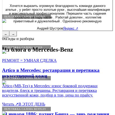
Хочется выразить огромную благодарность команде данного
ателье , у ребят просто золотые руки , высочайшая квалификация
и максимальный профессионализм. Перешили часть сидения
ПЕРЕТЯЖКА САЛОНА CHEVROLET
буквально за пару часов . Работай доволен , коллектив
приветливый и дружелюбный . Однозначно рекомендую
Андрей Шустров
Яндекс
↗
←
→
06
Гиды и разборы
ПЕРЕТЯЖКА САЛОНА LEXUS
Из блога о
Mercedes
-
Benz
РЕМОНТ = УМНАЯ СДЕЛКА
Artico в Mercedes: реставрация и перетяжка
искусственной кожи
ПЕРЕТЯЖКА САЛОНА MERCEDES-BENZ
Artico (MB-Tex) в Mercedes: износ боковой поддержки
водителя, блеск и трещины. Реставрация и перетяжка
искусственной кожи, подбор в тон, цена по прайсу.
Читать
↗
В ЭТОТ ДЕНЬ
ПЕРЕТЯЖКА САЛОНА BENTLEY
29 января 1886: патент Бенца — день рождения