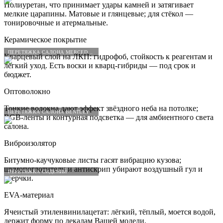
Полиуретан, что принимает удары камней и затягивает
мелкие царапины. Матовые и глянцевые; для стёкол —
тонировочные и атермальные.
Керамическое покрытие
ПЕРЕТЯЖКА САЛОНА MERCEDES-BENZ
Кварцевый слой на ЛКП: гидрофоб, стойкость к реагентам и
лёгкий уход. Есть воски и кварц-гибриды — под срок и
бюджет.
Оптоволокно
Тонкие волокна дают эффект звёздного неба на потолке;
ПЕРЕТЯЖКА САЛОНА BENTLEY
RGB-ленты и контурная подсветка — для амбиентного света
салона.
Виброизолятор
Битумно-каучуковые листы гасят вибрацию кузова;
шумопоглотители и антискрип убирают воздушный гул и
ПЕРЕТЯЖКА СИДЕНИЙ
сверчки.
EVA-материал
Ячеистый этиленвинилацетат: лёгкий, тёплый, моется водой,
держит форму по лекалам Вашей модели.