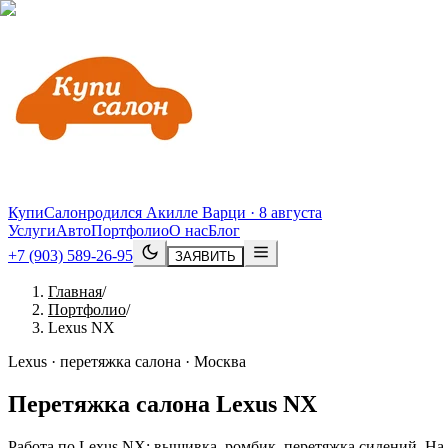
КупиСалон
родился Акилле Варци · 8 августа
Услуги
Авто
Портфолио
О нас
Блог
+7 (903) 589-26-95
ЗАЯВИТЬ
Главная
/
Портфолио
/
Lexus NX
Lexus · перетяжка салона · Москва
Перетяжка салона
Lexus
NX
Работа по Lexus NX: вышивка, ромбик, перетяжка сидений. На 