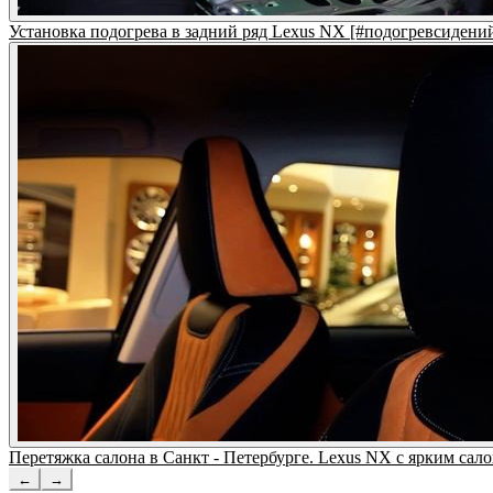
Установка подогрева в задний ряд Lexus NX [#подогревсидени
Перетяжка салона в Санкт - Петербурге. Lexus NX с ярким
←
→