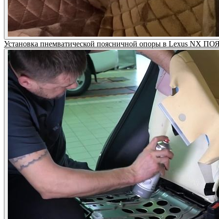
Установка пнемватической поясничной опоры в Lexus NX