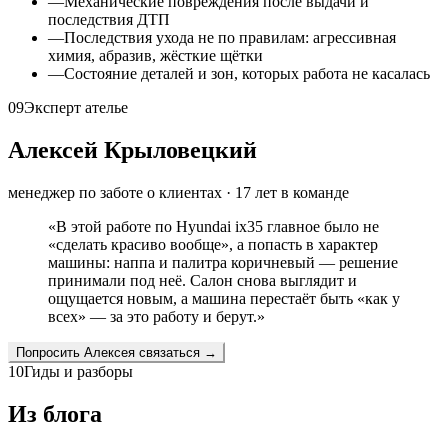
—
Механические повреждения после выдачи и
последствия ДТП
—
Последствия ухода не по правилам: агрессивная
химия, абразив, жёсткие щётки
—
Состояние деталей и зон, которых работа не касалась
09
Эксперт ателье
Алексей Крыловецкий
менеджер по заботе о клиентах
·
17
лет в команде
«
В этой работе по Hyundai ix35 главное было не
«сделать красиво вообще», а попасть в характер
машины: наппа и палитра коричневый — решение
принимали под неё. Салон снова выглядит и
ощущается новым, а машина перестаёт быть «как у
всех» — за это работу и берут.
»
Попросить
Алексея
связаться →
10
Гиды и разборы
Из блога