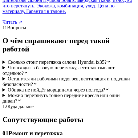
Материалы салона Hyundai Solaris: заводская ткань, износ, во
что перетянуть. Экокожа, комбинация, уход. Цена по
материалу. Гарантия в талоне.
Читать
↗
11
Вопросы
О чём спрашивают перед такой
работой
Сколько стоит перетяжка салона Hyundai ix35?
Что входит в базовую перетяжку, а что заказывают
отдельно?
Останутся ли рабочими подогрев, вентиляция и подушки
безопасности?
Обивка не пойдёт морщинами через полгода?
Можно перетянуть только передние кресла или один
диван?
12
Куда дальше
Сопутствующие работы
01
Ремонт и перетяжка