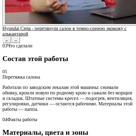
Hyundai Creta - перетянули салон в темно-синюю экокожу с
алькантарой
←
→
03
Что сделали
Состав этой работы
01
Перетяжка салона
Работали по заводским лекалам этой машины: снимали
обивку, кроили новую по родному крою и сажали без морщин
и складок. Штатные системы кресел — подогрев, вентиляция,
регулировки, датчики — остаются рабочими. Материалы этой
работы — наппа.
04
Факты работы
Материалы, цвета и зоны