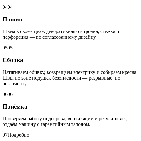
04
04
Пошив
Шьём в своём цехе: декоративная отстрочка, стёжка и
перфорация — по согласованному дизайну.
05
05
Сборка
Натягиваем обивку, возвращаем электрику и собираем кресла.
Швы по зоне подушек безопасности — разрывные, по
регламенту.
06
06
Приёмка
Проверяем работу подогрева, вентиляции и регулировок,
отдаём машину с гарантийным талоном.
07
Подробно