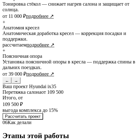
Тонировка стёкол — снижает нагрев салона и защищает от
солнца.
от 11 000 ₽
подробнее ↗
+
Анатомия кресел
Анатомическая доработка кресел — коррекция посадки и
поддержки.
рассчитаем
подробнее ↗
+
Поясничная опора
Установка поясничной опоры в кресла — поддержка спины в
дальних поездках.
от 39 000 ₽
подробнее ↗
←
→
Ваш проект
Hyundai ix35
Перетяжка салона
от 109 500
Итого, от
109 500 ₽
выгода комплекса до 15%
Рассчитать проект
06
Как делали
Этапы этой работы