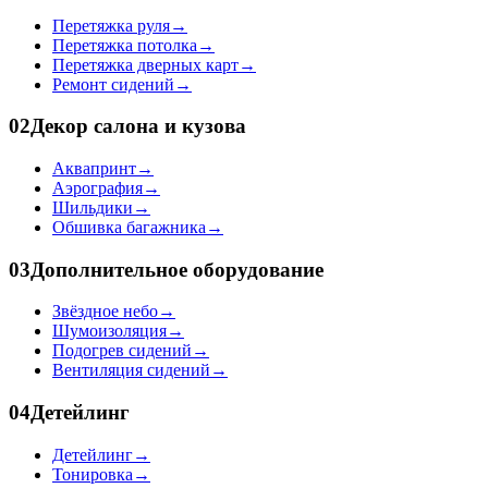
Перетяжка руля
→
Перетяжка потолка
→
Перетяжка дверных карт
→
Ремонт сидений
→
02
Декор салона и кузова
Аквапринт
→
Аэрография
→
Шильдики
→
Обшивка багажника
→
03
Дополнительное оборудование
Звёздное небо
→
Шумоизоляция
→
Подогрев сидений
→
Вентиляция сидений
→
04
Детейлинг
Детейлинг
→
Тонировка
→