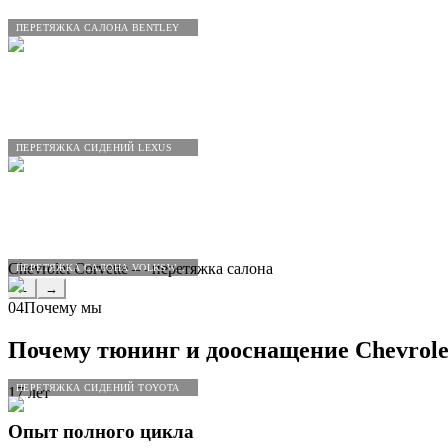
ПЕРЕТЯЖКА САЛОНА BENTLEY
ПЕРЕТЯЖКА СИДЕНИЙ LEXUS
Chevrolet Corvette — перетяжка салона
ПЕРЕТЯЖКА САЛОНА VOLKSWAGEN
←
→
04
Почему мы
Почему тюнинг и дооснащение
Chevrole
ПЕРЕТЯЖКА СИДЕНИЙ TOYOTA
17 лет
Опыт полного цикла