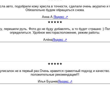
ла авто, подобрали кожу кресла в точности, сделали очень акуратно и
Обязательно будем обращаться снова.
Анна А.
Яндекс
↗
★★★★★
 перешили руль. Фото до не буду добавлять, а то будет страшно :) Пол
определиться. Удобное месторасположение, режим работы.
Алёна
Яндекс
↗
★★★★★
писалон не в первый раз.Очень нравится грамотный подход и качество
положительные рекомендации!!!
Илья Бушнев
Яндекс
↗