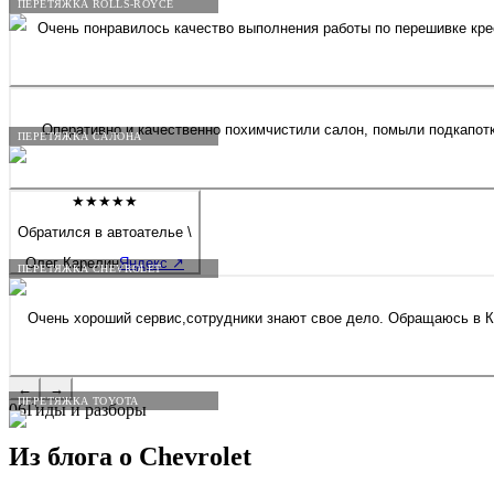
ПЕРЕТЯЖКА ROLLS-ROYCE
Очень понравилось качество выполнения работы по перешивке крес
Оперативно и качественно похимчистили салон, помыли подкапотку,
ПЕРЕТЯЖКА САЛОНА
★★★★★
Обратился в автоателье \
Олег Карелин
Яндекс
↗
ПЕРЕТЯЖКА CHEVROLET
Очень хороший сервис,сотрудники знают свое дело. Обращаюсь в Ку
←
→
ПЕРЕТЯЖКА TOYOTA
06
Гиды и разборы
Из блога о
Chevrolet