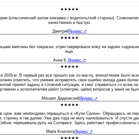
★★★★★
и (классический залом кожзама с водительской стороны). Созвонились,
качественно и быстро.
Дмитрий
Яндекс
↗
★★★★★
ьшие вмятины без покраски, отреставрировали кожу на задних сиденья
еще.
Анна Б.
Яндекс
↗
★★★★★
 в 2025-м. В первый раз все прошло как по маслу, впечатление было ис
олжен отметить, что умение исправлять свои ошибки иногда даже более
иколай принял задачу в сложной ситуации, и смог справиться со всем н
ственно к исполнителям работ (электрик, швеи) вопросов у меня не был
Михаил Дидковский
Яндекс
↗
★★★★★
 в срок- вам необходимо обращаться в «Купи Салон». Обращаюсь не пер
и, строчку и так далее. Уже два года не могу налюбоваться. И спустя д
Сейчас перешивала руль на Солярисе. Здесь работают профессионалы с
Maria Krasnova
Яндекс
↗
★★★★★