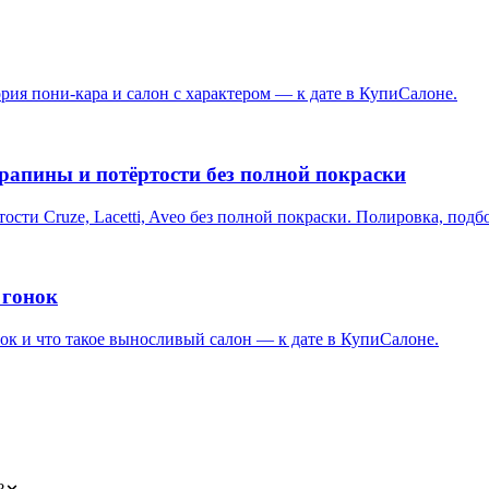
ория пони-кара и салон с характером — к дате в КупиСалоне.
рапины и потёртости без полной покраски
ости Cruze, Lacetti, Aveo без полной покраски. Полировка, подб
 гонок
к и что такое выносливый салон — к дате в КупиСалоне.