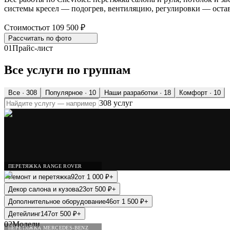
системы кресел — подогрев, вентиляцию, регулировки — остав
Стоимость
от 109 500 ₽
Рассчитать по
фото
01
Прайс-лист
Все услуги по группам
Все ·
308
Популярное
· 10
Наши разработки
· 18
Комфорт
· 10
308 услуг
ПЕРЕТЯЖКА RANGE ROVER
Ремонт и перетяжка
92
от
1 000
₽
+
Декор салона и кузова
23
от
500
₽
+
Дополнительное оборудование
46
от
1 500
₽
+
Детейлинг
147
от
500
₽
+
02
Модели
ПЕРЕТЯЖКА MERCEDES-BENZ