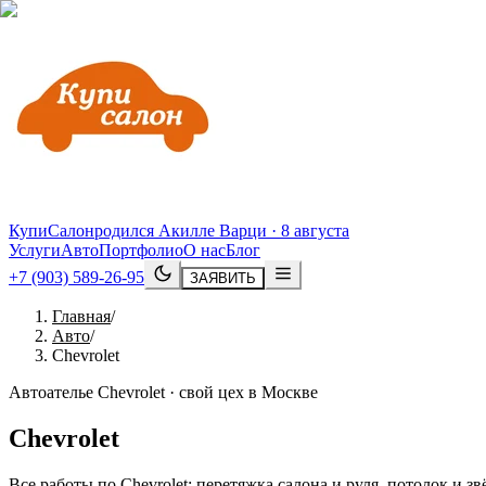
КупиСалон
родился Акилле Варци · 8 августа
Услуги
Авто
Портфолио
О нас
Блог
+7 (903) 589-26-95
ЗАЯВИТЬ
Главная
/
Авто
/
Chevrolet
Автоателье Chevrolet · свой цех в Москве
Chevrolet
Все работы по Chevrolet: перетяжка салона и руля, потолок и