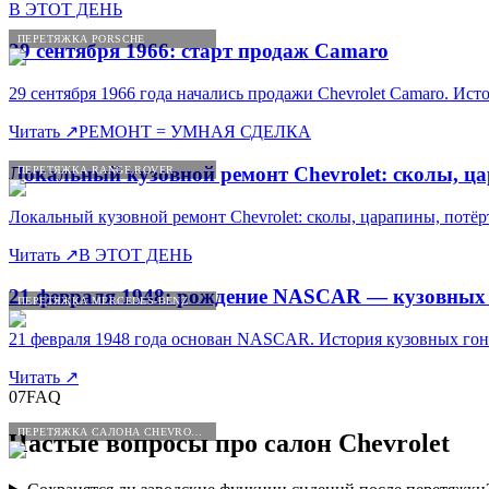
В ЭТОТ ДЕНЬ
ПЕРЕТЯЖКА PORSCHE
29 сентября 1966: старт продаж Camaro
29 сентября 1966 года начались продажи Chevrolet Camaro. Ист
Читать
↗
РЕМОНТ = УМНАЯ СДЕЛКА
Локальный кузовной ремонт Chevrolet: сколы, ца
ПЕРЕТЯЖКА RANGE ROVER
Локальный кузовной ремонт Chevrolet: сколы, царапины, потёрт
Читать
↗
В ЭТОТ ДЕНЬ
21 февраля 1948: рождение NASCAR — кузовных
ПЕРЕТЯЖКА MERCEDES-BENZ
21 февраля 1948 года основан NASCAR. История кузовных гоно
Читать
↗
07
FAQ
ПЕРЕТЯЖКА САЛОНА CHEVROLET
Частые вопросы про салон
Chevrolet