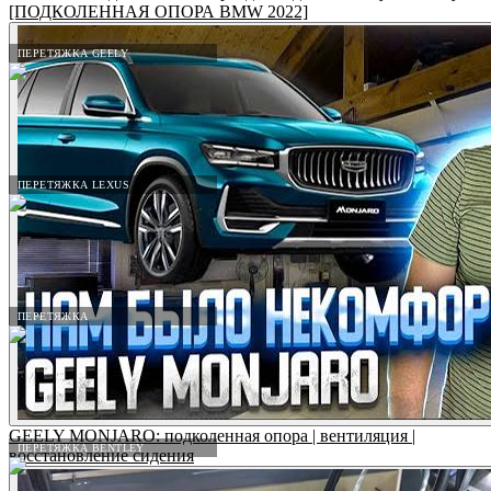
[ПОДКОЛЕННАЯ ОПОРА BMW 2022]
ПЕРЕТЯЖКА GEELY
ПЕРЕТЯЖКА LEXUS
ПЕРЕТЯЖКА
GEELY MONJARO: подколенная опора | вентиляция |
ПЕРЕТЯЖКА BENTLEY
восстановление сидения