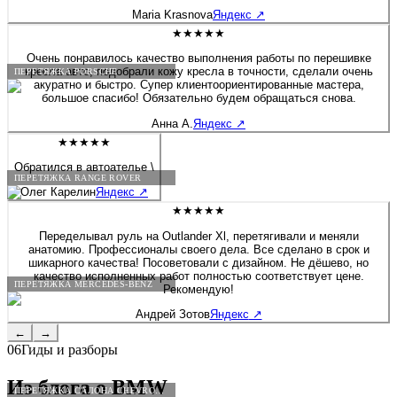
будто я только забрала после перешива. Сейчас перешивала руль
Maria Krasnova
Яндекс
↗
на Солярисе. Здесь работают профессионалы своего дела!
★★★★★
Очень понравилось качество выполнения работы по перешивке
кресла авто, подобрали кожу кресла в точности, сделали очень
ПЕРЕТЯЖКА PORSCHE
акуратно и быстро. Супер клиентоориентированные мастера,
большое спасибо! Обязательно будем обращаться снова.
Анна А.
Яндекс
↗
★★★★★
Обратился в автоателье \
ПЕРЕТЯЖКА RANGE ROVER
Олег Карелин
Яндекс
↗
★★★★★
Переделывал руль на Outlander Xl, перетягивали и меняли
анатомию. Профессионалы своего дела. Все сделано в срок и
шикарного качества! Посоветовали с дизайном. Не дёшево, но
качество исполненных работ полностью соответствует цене.
ПЕРЕТЯЖКА MERCEDES-BENZ
Рекомендую!
Андрей Зотов
Яндекс
↗
←
→
06
Гиды и разборы
Из блога о
BMW
ПЕРЕТЯЖКА САЛОНА CHEVROLET