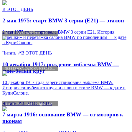
В ЭТОТ ДЕНЬ
2 мая 1975: старт BMW 3 серии (E21) — эталон
2 мая 1975 года стартовала BMW 3 серии E21. История
ПЕРЕТЯЖКА САЛОНА LEXUS
«трёшки» и перетяжка салона BMW по поколениям — к дате
в КупиСалоне.
Читать
↗
В ЭТОТ ДЕНЬ
10 декабря 1917: рождение эмблемы BMW —
ПЕРЕТЯЖКА САЛОНА MERCEDES-BENZ
сине-белый круг
10 декабря 1917 года зарегистрирована эмблема BMW.
История сине-белого круга и салон в стиле BMW — к дате в
КупиСалоне.
Читать
↗
В ЭТОТ ДЕНЬ
ПЕРЕТЯЖКА САЛОНА BENTLEY
7 марта 1916: основание BMW — от моторов к
иконам