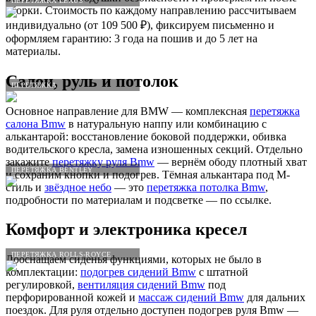
ПЕРЕТЯЖКА LEXUS
сборки. Стоимость по каждому направлению рассчитываем
индивидуально (от 109 500 ₽), фиксируем письменно и
оформляем гарантию: 3 года на пошив и до 5 лет на
материалы.
Салон, руль и потолок
ПЕРЕТЯЖКА
Основное направление для BMW — комплексная
перетяжка
салона Bmw
в натуральную наппу или комбинацию с
алькантарой: восстановление боковой поддержки, обивка
водительского кресла, замена изношенных секций. Отдельно
закажите
перетяжку руля Bmw
— вернём ободу плотный хват
ПЕРЕТЯЖКА BENTLEY
и сохраним кнопки и подогрев. Тёмная алькантара под M-
стиль и
звёздное небо
— это
перетяжка потолка Bmw
,
подробности по материалам и подсветке — по ссылке.
Комфорт и электроника кресел
ПЕРЕТЯЖКА ROLLS-ROYCE
Дооснащаем сиденья функциями, которых не было в
комплектации:
подогрев сидений Bmw
с штатной
регулировкой,
вентиляция сидений Bmw
под
перфорированной кожей и
массаж сидений Bmw
для дальних
поездок. Для руля отдельно доступен подогрев руля Bmw —