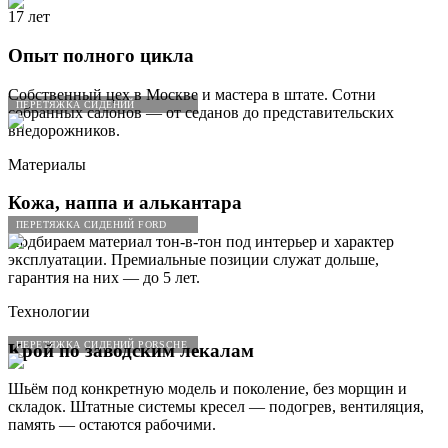
17 лет
Опыт полного цикла
Собственный цех в Москве и мастера в штате. Сотни
ПЕРЕТЯЖКА СИДЕНИЙ
собранных салонов — от седанов до представительских
внедорожников.
Материалы
Кожа, наппа и алькантара
ПЕРЕТЯЖКА СИДЕНИЙ FORD
Подбираем материал тон-в-тон под интерьер и характер
эксплуатации. Премиальные позиции служат дольше,
гарантия на них — до 5 лет.
Технологии
ПЕРЕТЯЖКА СИДЕНИЙ PORSCHE
Крой по заводским лекалам
Шьём под конкретную модель и поколение, без морщин и
складок. Штатные системы кресел — подогрев, вентиляция,
память — остаются рабочими.