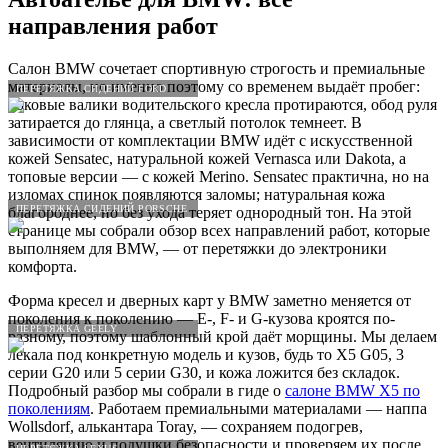
направления работ
Салон BMW сочетает спортивную строгость и премиальные
материалы, но именно поэтому со временем выдаёт пробег:
ПЕРЕТЯЖКА СИДЕНИЙ FORD
боковые валики водительского кресла протираются, обод руля
затирается до глянца, а светлый потолок темнеет. В
зависимости от комплектации BMW идёт с искусственной
кожей Sensatec, натуральной кожей Vernasca или Dakota, а
топовые версии — с кожей Merino. Sensatec практична, но на
изломах спинок появляются заломы; натуральная кожа
ПЕРЕТЯЖКА СИДЕНИЙ PORSCHE
благороднее, но без ухода теряет однородный тон. На этой
странице мы собрали обзор всех направлений работ, которые
выполняем для BMW, — от перетяжки до электроники
комфорта.
Форма кресел и дверных карт у BMW заметно меняется от
поколения к поколению — E-, F- и G-кузова кроятся по-
ПЕРЕТЯЖКА GEELY
разному, поэтому шаблонный крой даёт морщины. Мы делаем
лекала под конкретную модель и кузов, будь то X5 G05, 3
серии G20 или 5 серии G30, и кожа ложится без складок.
Подробный разбор мы собрали в гиде о
салоне BMW X5 по
поколениям
. Работаем премиальными материалами — наппа
Wollsdorf, алькантара Toray, — сохраняем подогрев,
вентиляцию и подушки безопасности и проверяем их после