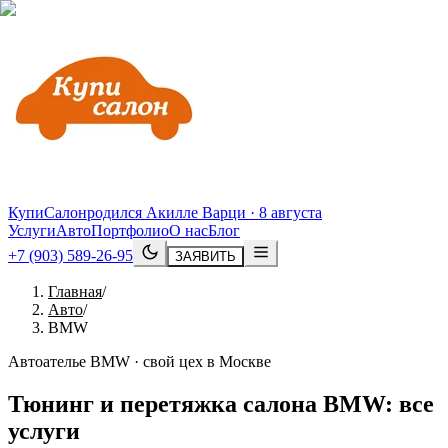
КупиСалон
родился Акилле Варци · 8 августа
Услуги
Авто
Портфолио
О нас
Блог
+7 (903) 589-26-95
ЗАЯВИТЬ
Главная
/
Авто
/
BMW
Автоателье BMW · свой цех в Москве
Тюнинг и перетяжка салона
BMW
: все
услуги