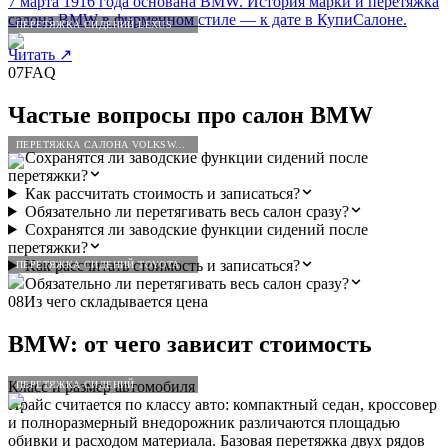
7 марта 1916 года основана BMW. История марки и перетяжка
салона BMW в фирменном стиле — к дате в КупиСалоне.
ПЕРЕТЯЖКА СИДЕНИЙ LEXUS
Читать
↗
07
FAQ
Частые вопросы про салон
BMW
ПЕРЕТЯЖКА САЛОНА VOLKSWAGEN
Сохранятся ли заводские функции сидений после
перетяжки?
Как рассчитать стоимость и записаться?
Обязательно ли перетягивать весь салон сразу?
Сохранятся ли заводские функции сидений после
перетяжки?
Как рассчитать стоимость и записаться?
ПЕРЕТЯЖКА СИДЕНИЙ TOYOTA
Обязательно ли перетягивать весь салон сразу?
08
Из чего складывается цена
BMW
: от чего зависит стоимость
Класс и размер автомобиля
ПЕРЕТЯЖКА СИДЕНИЙ
Прайс считается по классу авто: компактный седан, кроссовер
и полноразмерный внедорожник различаются площадью
обивки и расходом материала. Базовая перетяжка двух рядов