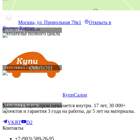
Москва, ул. Привольная 70к1
Открыть в
Яндекс.Картах →
ПЕРЕТЯЖКА
Автоателье полного цикла
ПЕРЕТЯЖКА САЛОНА
КупиСалон
Машина с характером начинается внутри. 17 лет, 30 000+
ПЕРЕТЯЖКА TOYOTA
проектов и гарантия 3 года на работы, до 5 лет на материалы.
VK
RT
D2
Контакты
+7 (903) 589-26-95