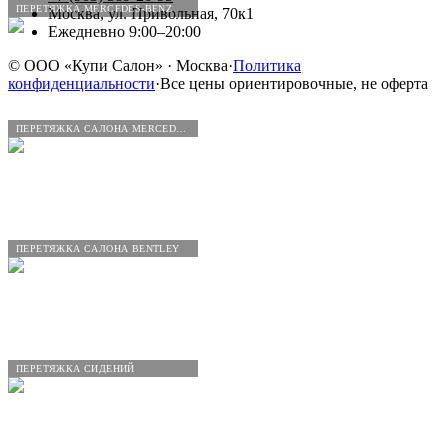
ПЕРЕТЯЖКА MERCEDES-BENZ
Москва, ул. Привольная, 70к1
Ежедневно 9:00–20:00
©
ООО «Купи Салон»
· Москва
·
Политика
конфиденциальности
·
Все цены ориентировочные, не оферта
ПЕРЕТЯЖКА САЛОНА MERCEDES-BENZ
ПЕРЕТЯЖКА САЛОНА BENTLEY
ПЕРЕТЯЖКА СИДЕНИЙ