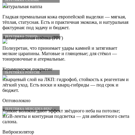
ПЕРЕТЯЖКА САЛОНА
Натуральная наппа
Гладкая премиальная кожа европейской выделки — мягкая,
тёплая, статусная. Есть и практичная экокожа, и натуральная
фактурная: под задачу и бюджет.
ПЕРЕТЯЖКА TOYOTA
Антигравийная плёнка (PPF)
Полиуретан, что принимает удары камней и затягивает
мелкие царапины. Матовые и глянцевые; для стёкол —
тонировочные и атермальные.
Керамическое покрытие
ПЕРЕТЯЖКА PORSCHE
Кварцевый слой на ЛКП: гидрофоб, стойкость к реагентам и
лёгкий уход. Есть воски и кварц-гибриды — под срок и
бюджет.
Оптоволокно
ПЕРЕТЯЖКА MERCEDES-BENZ
Тонкие волокна дают эффект звёздного неба на потолке;
RGB-ленты и контурная подсветка — для амбиентного света
салона.
Виброизолятор