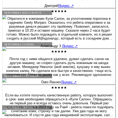
Дмитрий
Яндекс
↗
★★★★★
ПЕРЕТЯЖКА ROLLS-ROYCE
Обратился в компанию Купи Салон, за уплотнением поролона в
сидениях Geely Monjaro. Оказалось что ребята оперативно и за
разумные деньги решают эту проблему. Позвонил, записался,
приехал в 10:20 и оставил машину. Сказали через 2 часа будет
готово. Можно было подождать в отдельной комнате, но я решил
сходить в русский М@кдоналдс, который есть в соседнем доме.
Звонок через 1ч. 20мин., машина готова! Все сделали очень
ПЕРЕТЯЖКА САЛОНА
Александр З.
Яндекс
↗
аккуратно, места действительно стали гораздо плотнее, то что я и
хотел! Фото до и после прилагаю. Спасибо за вашу работу,
★★★★★
успехов и процветания!!! Цена за 2 передних кресла 14000 руб.
Почти год с ними общался удалено, думал сделать салон на
другую машину, но созрел сделать руль кожанным на шкода
октавия. Менеджер Николос (мой земляк), кукушку я ему вынес
конечно капец. Но сделали все быстро и качественно. +еще есть
гарантия год. Цены по рынку как у всех. Рекомендую однозначно.
ПЕРЕТЯЖКА CHEVROLET
Dato Rasoev
Яндекс
↗
★★★★★
Если вы хотите получить качественную работу, которую выполнят
в срок- вам необходимо обращаться в «Купи Салон». Обращаюсь
не первый раз и всегда остаюсь очень довольна. Первый раз
перешивали салон в 2023 году на Рав4 - ребята помогли подобрать
ПЕРЕТЯЖКА TOYOTA
сочетание кожи, строчку и так далее. Уже два года не могу
налюбоваться. И спустя два года ежедневной эксплуатации, салон