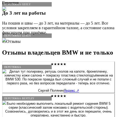
Гарантия
ПЕРЕТЯЖКА GEELY
До 3 лет на работы
На пошив и швы — до 3 лет, на материалы — до 5 лет. Все
условия закрепляем в гарантийном талоне, а состояние салона
фиксируем при приёмке.
ПЕРЕТЯЖКА LEXUS
05
Отзывы
Отзывы владельцев
BMW
и не только
★★★★★
ПЕРЕТЯЖКА
Делал тут полировку, ретушь сколов на капоте, бронепленку,
химчистку кожи салона + покраску пластика стеклоподъёмников на
BMW 530. По покраске правда был сложный случай и не попали с
первого раза, но без вопросов переделали - теперь все отлично.
Сергей Полянин
Яндекс
↗
★★★★★
ПЕРЕТЯЖКА BENTLEY
Было необходимо выполнить локальный ремонт сидения BMW 5
серии (классический залом кожзама с водительской стороны).
Созвонились, договорились и в этот же день все перешили, очень
оперативно, качественно и быстро.