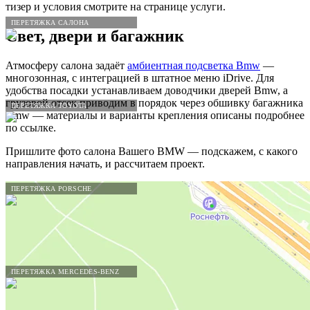
тизер и условия смотрите на странице услуги.
ПЕРЕТЯЖКА САЛОНА
Свет, двери и багажник
Атмосферу салона задаёт
амбиентная подсветка Bmw
—
многозонная, с интеграцией в штатное меню iDrive. Для
удобства посадки устанавливаем доводчики дверей Bmw, а
грузовой отсек приводим в порядок через обшивку багажника
ПЕРЕТЯЖКА TOYOTA
Bmw — материалы и варианты крепления описаны подробнее
по ссылке.
Пришлите фото салона Вашего BMW — подскажем, с какого
направления начать, и рассчитаем проект.
ПЕРЕТЯЖКА PORSCHE
ПЕРЕТЯЖКА MERCEDES-BENZ