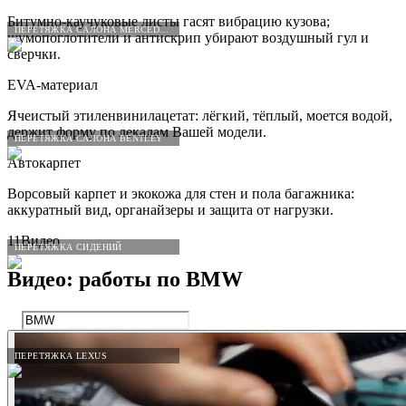
Битумно-каучуковые листы гасят вибрацию кузова;
ПЕРЕТЯЖКА САЛОНА MERCEDES-BENZ
шумопоглотители и антискрип убирают воздушный гул и
сверчки.
EVA-материал
Ячеистый этиленвинилацетат: лёгкий, тёплый, моется водой,
держит форму по лекалам Вашей модели.
ПЕРЕТЯЖКА САЛОНА BENTLEY
Автокарпет
Ворсовый карпет и экокожа для стен и пола багажника:
аккуратный вид, органайзеры и защита от нагрузки.
11
Видео
ПЕРЕТЯЖКА СИДЕНИЙ
Видео: работы по
BMW
ПЕРЕТЯЖКА LEXUS