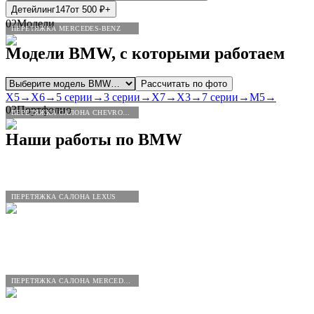
Детейлинг
147
от
500
₽
+
02
Модели
ПЕРЕТЯЖКА MERCEDES-BENZ
Модели
BMW
, с которыми работаем
Рассчитать по фото
X5
→
X6
→
5 серии
→
3 серии
→
X7
→
X3
→
7 серии
→
M5
→
03
Портфолио
ПЕРЕТЯЖКА САЛОНА CHEVROLET
Наши работы по
BMW
ПЕРЕТЯЖКА САЛОНА LEXUS
ПЕРЕТЯЖКА САЛОНА MERCEDES-BENZ