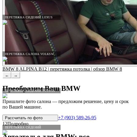
ПЕРЕТЯЖКА СИДЕНИЙ LEXUS
ПЕРЕТЯЖКА САЛОНА VOLKSWAGEN
BMW 8 ALPINA B12 | перетяжка потолка | обзор BMW 8
←
→
Преобразим Ваш
BMW
ПЕРЕТЯЖКА СИДЕНИЙ TOYOTA
Пришлите фото салона — предложим решение, цену и срок
по Вашей машине.
+7 (903) 589-26-95
Рассчитать по
фото
12
Подробно
ПЕРЕТЯЖКА СИДЕНИЙ
Автоателье для
BMW
: все