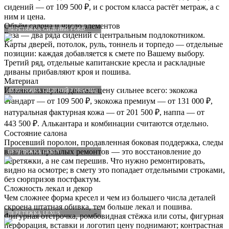
сидений — от 109 500 ₽, и с ростом класса растёт метраж, а с
ним и цена.
Объём салона и число элементов
ПЕРЕТЯЖКА СИДЕНИЙ FORD
База — два ряда сидений с центральным подлокотником.
Карты дверей, потолок, руль, тоннель и торпедо — отдельные
позиции: каждая добавляется к смете по Вашему выбору.
Третий ряд, отдельные капитанские кресла и раскладные
диваны прибавляют кроя и пошива.
Материал
Именно материал двигает цену сильнее всего: экокожа
ПЕРЕТЯЖКА СИДЕНИЙ PORSCHE
стандарт — от 109 500 ₽, экокожа премиум — от 131 000 ₽,
натуральная фактурная кожа — от 201 500 ₽, наппа — от
443 500 ₽. Алькантара и комбинации считаются отдельно.
Состояние салона
Просевший поролон, продавленная боковая поддержка, следы
влаги или прошлых ремонтов — это восстановление до
ПЕРЕТЯЖКА GEELY
перетяжки, а не сам перешив. Что нужно ремонтировать,
видно на осмотре; в смету это попадает отдельными строками,
без сюрпризов постфактум.
Сложность лекал и декор
Чем сложнее форма кресел и чем из большего числа деталей
скроена штатная обивка, тем больше лекал и пошива.
ПЕРЕТЯЖКА LEXUS
Фигурная отстрочка, ромбовидная стёжка или соты, фигурная
перфорация, вставки и логотип цену поднимают; контрастная