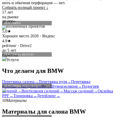
нить и обычная перфорация — нет.
Собрать полный проект
↓
17 лет
на рынке
30 000+
ПЕРЕТЯЖКА
выполненных проектов
5.0★
Хорошее место 2026 · Яндекс
4.9★
рейтинг · Drive2
до 5 лет
гарантия
ПЕРЕТЯЖКА BENTLEY
09
Услуги
Что делаем для
BMW
Перетяжка салона
→
Перетяжка руля
→
Перетяжка
потолка
→
Звёздное небо
→
Шумоизоляция
→
Подогрев
ПЕРЕТЯЖКА ROLLS-ROYCE
сидений
→
Вентиляция сидений
→
Массаж сидений
→
Оклейка
PPF
→
Тонировка
→
Детейлинг
→
10
Материалы
Материалы для салона
BMW