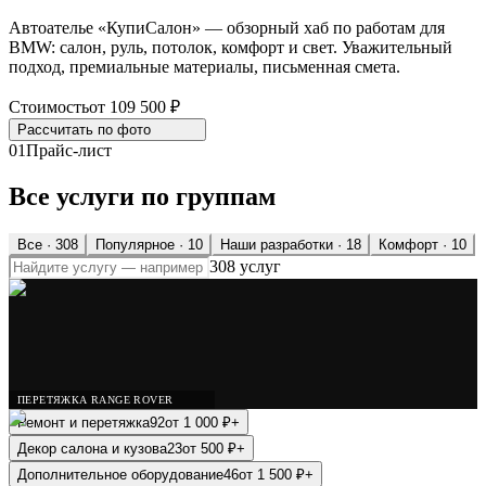
Автоателье «КупиСалон» — обзорный хаб по работам для
BMW: салон, руль, потолок, комфорт и свет. Уважительный
подход, премиальные материалы, письменная смета.
Стоимость
от 109 500 ₽
Рассчитать по
фото
01
Прайс-лист
Все услуги по группам
Все ·
308
Популярное
· 10
Наши разработки
· 18
Комфорт
· 10
308 услуг
ПЕРЕТЯЖКА RANGE ROVER
Ремонт и перетяжка
92
от
1 000
₽
+
Декор салона и кузова
23
от
500
₽
+
Дополнительное оборудование
46
от
1 500
₽
+